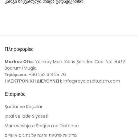
კარგი სიყვარული მინდა გადავიკითხო.
Πληροφορίες
Merkez Ofis:
Yeniköy Mah. Kıbrıs Şehitleri Cad. No: 184/2
Bodrum/Muğla
Τηλέφωνο:
+90 252 313 25 76
ΗΛΕΚΤΡΟΝΙΚΗ ΔΙΕΥΘΥΝΣΗ:
info@royalaselturizm.com
Εταιρικός
Şartlar ve Koşullar
İptal və İade Siyasəti
Marrëveshja e Shitjes me Distancë
מדיניות פרטיות והגנה על נתונים אישיים