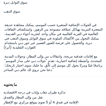
سوق التوابل ديرة
سوق الذهب
في الجولات الإضافية المتغيرة حسب الموسم، يمكنك مشاهدة حديقة 
المعجزة المزينة بهياكل عملاقة مصنوعة من الزهور، واستكشاف الثقافات 
العالمية في القرية العالمية في مكان واحد. لتجربة أجواء دبي القديمة، 
يمكنك التجول بين الأكشاك الملونة في سوق التوابل وسوق الذهب في 
ديرة، والحصول على فرصة للعبور القصير عبر خور دبي باستخدام 
القوارب التقليدية (أبرا). 

مع إقامات فندقية مريحة، وانتقالات من وإلى المطار، وجولات المدينة 
المحددة، وأنشطة إضافية اختيارية، تقدم "جولات دبي على مدار الموسم" 
برنامجًا غنيًا ومرنًا يحول كل موسم إلى تألّق. ما عليك سوى اختيار تاريخك؛ 
دعنا نحن نروي لك عالم دبي الساحر."
ما يحتويه
تذكرة طيران ذهاب وإياب في درجة الاقتصادية
نقل من وإلى المطار والفندق
الإقامة في فندق 4 أو 5 نجوم بموقع مركزي مع الإفطار