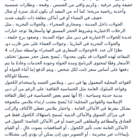
خفيفة وغير عرقية ، وكريم واقي من الشمس ، وقبعة ، ونظارات شمسية
وأحذية رياضية مريحة؛ كما أنه من المفيد أن يكون لديك سترة أو شال
خفيف في المساء أو في أماكن مغلقة ذات تكييف شديد.
الجولات داخل المدينة ، وصحاري الصحراء ، والجولات البحرية ، مثل
الرحلات الاختيارية وشروط الحجز المسبق لها وأسعارها: توجد خيارات
عديدة للجولات الاختيارية في دبي مثل جولة المدينة ، وصعود برج خليفة ،
والجولات البحرية في المارينا ، وجولات العشاء على متن قارب دو،
وجولات السفاري في الصحراء بواسطة سيارات 4x4. نظرًا لأن عدد
المقاعد لهذه الجولات قد يكون محدودًا ، يُنصح بعمل حجز مسبق؛ تختلف
الأسعار وفقًا لمحتوى البرنامج ومدة الجولة وجودة الخدمات وعادةً ما يتم
دفعها على أساس سعر ثابت لكل شخص ، ويتم الدفع إما أثناء الجولة أو
مسبقًا للوكالة.
القواعد المحلية المعمول بها في دبي ، وملابس الجسد واستخدام الكحول
وقواعد السلوك العامة مثل الحساسية الثقافية: على الرغم من أن دبي
مدينة حديثة وسياحية ، إلا أنها تضم بعض الحساسية في إطار الثقافة
الإسلامية والقوانين المحلية؛ لذا يُنصح بتجنب ارتداء ملابس مكشوفة
بشكل مفرط في الأماكن العامة ، واختيار ملابس تغطي الأكتاف والركب
في مراكز التسوق والأماكن الدينية. يُسمح باستهلاك الكحول فقط في
الفنادق والمطاعم والمقاهي المرخصة أو في الأماكن الخاصة؛ التجول في
الأماكن العامة تحت تأثير الكحول ، أو المناقشات بصوت عالٍ ، أو القيام
بإيماءات غير محترمة ، أو التصوير دون إذن يمكن أن يؤدي إلى مشكلات