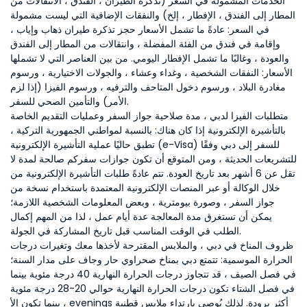
الخدمات المشمولة في السعر (تذكرة الطيران ، الفندق ، الانتقالات من
المطار إلى الفندق ، الإفطار ، إلخ) والنفقات الإضافية التي ليست مشمولة
في السعر: عادةً ما تشمل الأسعار حجز تذكرة طيران ذهاب وإياب ،
وإقامة في فندق من الفئة المفضلة ، وانتقالات من المطار إلى الفندق
والعودة ، وغالبًا ما تشمل الإفطار اليومي. من بين العناصر التي لا تشملها
الأسعار: النفقات الشخصية ، وغداء وعشاء ، والجولات الاختيارية ، ورسوم
مغادرة البلاد ، ورسوم دخول المتاحف والترفيه ، ورسوم الفيزا (إذا لزم
الأمر) والتأمين الصحي للسفر.
متطلبات الفيزا لدبي ، مدة صلاحية جواز السفر وعمليات التقديم الخاصة
بالتأشيرة الإلكترونية إذا كان هناك: بالنسبة لمواطني الجمهورية التركية ،
تطبق حاليًا عملية التأشيرة الإلكترونية (e-Visa) للسفر إلى دبي وفقًا
للتشريعات الحديثة ، ومن المتوقع أن تكون جوازات سفركم صالحة لمدة لا
تقل عن 6 أشهر بعد تاريخ العودة. تتم عادةً طلبات التأشيرة الإلكترونية من
خلال الوكالة أو عبر المنصات الإلكترونية المعتمدة باستخدام نسخة من
جواز السفر ، وصورة بيومترية ، وبعض المعلومات الشخصية اللازمة؛
يمكن أن تستغرق مدة المعالجة عدة أيام عمل ، لذا من المهم إكمال
الطلب في الوقت المناسب قبل تاريخ المشاركة في الجولة.
ظروف المناخ في دبي ، والملابس المقترحة لأخذها معك وتغيرات درجات
الحرارة الموسمية: تتمتع دبي بمناخ صحراوي حار وجاف على مدار السنة؛
في فصل الصيف ، قد تتجاوز درجات الحرارة النهارية 40 درجة مئوية بينما
في فصل الشتاء تكون درجات الحرارة النهارية حوالي 20-28 درجة مئوية
، بينما تكون الأ evenings أكثر برودة. لذلك يُوصى بارتداء ملابس قطنية