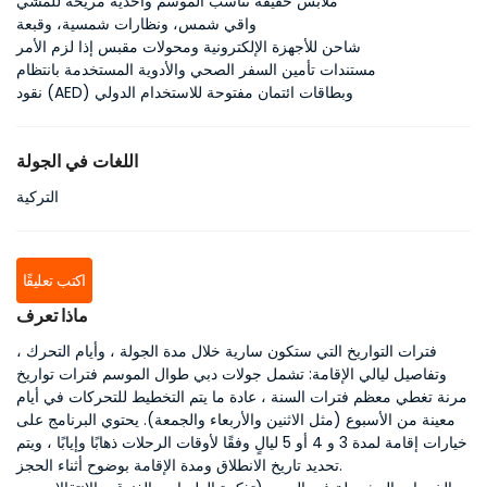
ملابس خفيفة تناسب الموسم وأحذية مريحة للمشي
واقي شمس، ونظارات شمسية، وقبعة
شاحن للأجهزة الإلكترونية ومحولات مقبس إذا لزم الأمر
مستندات تأمين السفر الصحي والأدوية المستخدمة بانتظام
نقود (AED) وبطاقات ائتمان مفتوحة للاستخدام الدولي
اللغات في الجولة
التركية
اكتب تعليقًا
ماذا تعرف
فترات التواريخ التي ستكون سارية خلال مدة الجولة ، وأيام التحرك ،
وتفاصيل ليالي الإقامة: تشمل جولات دبي طوال الموسم فترات تواريخ
مرنة تغطي معظم فترات السنة ، عادة ما يتم التخطيط للتحركات في أيام
معينة من الأسبوع (مثل الاثنين والأربعاء والجمعة). يحتوي البرنامج على
خيارات إقامة لمدة 3 و 4 أو 5 ليالٍ وفقًا لأوقات الرحلات ذهابًا وإيابًا ، ويتم
تحديد تاريخ الانطلاق ومدة الإقامة بوضوح أثناء الحجز.