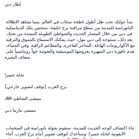
إطار دبي
تبدأ جولتك تحت ظل أطول ناطحة سحاب في العالم. بينما تشاهد الإطلالة 
البانورامية للمدينة من سطح مراقبة برج خليفة، ستحس بتلك الديناميكية 
في دبي من خلال المعمار الحديث والشواطئ الطويلة الممتدة من تحتك. 
بعد ذلك، ستتوجه إلى دبي مول، حيث يمكنك الاستمتاع بالتسوق والترفيه 
مع الأكواريومات الهائلة، المتاجر الفاخرة، والمطاعم الراقية. وفي المساء، 
تقدم نافورة دبي الشهيرة بعروضها الموسيقية والضوئية جواً رومانسياً على 
ضفاف البحيرة.
نخلة جميرا
برج العرب (توقف لتصوير خارجي)
JBR ممشى الشاطئ
ممشى مارينا دبي
أثناء اكتشاف الوجه الحديث للمدينة، ستقوم بجولة بانورامية في المنحنيات 
الأيقونية لنخلة جميرا، وسنأخذك لتوقف تصوير أمام برج العرب. أثناء 