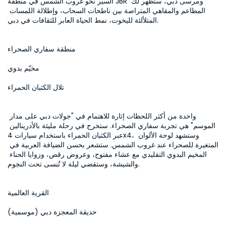
السير نحو غروب الشمس في منطقة JBR ومرسى دبي، ستظهر لك 
المطاعم والمقاهي المتراصة بين ناطحات السحاب، وإطلالة اللمسات 
المتلألئة لليخوت، نمط الحياة العابر للثقافات في دبي.
منطقة سفاري الصحراء
مخيّم بدوي
تلال الكثبان الحمراء
واحدة من أكثر اللحظات إثارة للاهتمام في "جولات دبي على مدار 
الموسم" هي تجربة سفاري الصحراء. ستخرج في رحلة مليئة بالأدرينالين 
عبر الكثبان الحمراء باستخدام سيارات 4x4، وستشهد لوحة الألوان 
المتغيرة للصحراء عند غروب الشمس. ستشعر بحسن الضيافة العربية في 
المخيم البدوي التقليدي مع عشاء مفتوح، وعروض رقص، وزوايا الحناء 
والشيشة، وستقضي ليلة لا تُنسى تحت النجوم.
القرية العالمية
حديقة المعجزة دبي (موسمية)