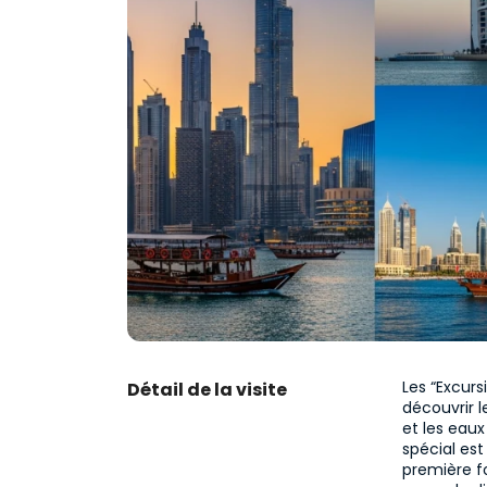
Les “Excurs
Détail de la visite
découvrir l
et les eau
spécial es
première fo