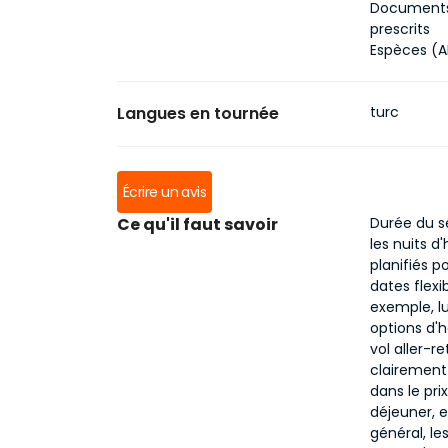
Documents
prescrits
Espèces (AE
Langues en tournée
turc
Écrire un avis
Ce qu'il faut savoir
Durée du sé
les nuits 
planifiés p
dates flexi
exemple, l
options d'
vol aller-r
clairement
dans le prix
déjeuner, 
général, le