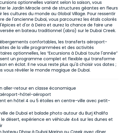
cursions optionnelles variant selon la saison, vous 
iter le Jardin Miracle orné de structures géantes en fleurs 
r les cultures du monde au Global Village. Pour ressentir 
e de l'ancienne Dubai, vous parcourrez les étals colorés 
'épices et d'or à Deira et aurez la chance de faire une 
versée en bateau traditionnel (abra) sur le Dubai Creek.

ébergements confortables, les transferts aéroport-
visites de la ville programmées et des activités 
ires optionnelles, les “Excursions à Dubaï toute l'année” 
sent un programme complet et flexible qui transforme 
on en éclat. Il ne vous reste plus qu'à choisir vos dates ; 
us vous révéler le monde magique de Dubaï.
ion aller-retour en classe économique
 aéroport-hôtel-aéroport
t en hôtel 4 ou 5 étoiles en centre-ville avec petit-
a ville de Dubaï et balade photo autour du Burj Khalifa
 le désert, expérience en véhicule 4x4 sur les dunes et
ir
en bateau Dhow à Dubai Marina ou Creek avec dîner