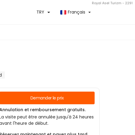
Royal Asel Turizm - 2291
TRY
Français
d
Demander le prix
Annulation et remboursement gratuits.
La visite peut être annulée jusqu'à 24 heures
avant l'heure de début.
Réservez maintenant et payez plus tard.