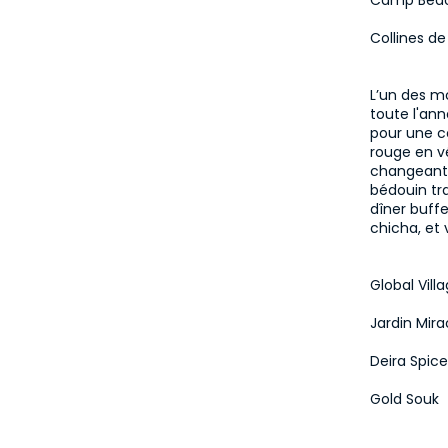
Camp Béd
Collines de
L’un des m
toute l'ann
pour une co
rouge en v
changeante
bédouin tra
dîner buff
chicha, et 
Global Vill
Jardin Mira
Deira Spic
Gold Souk