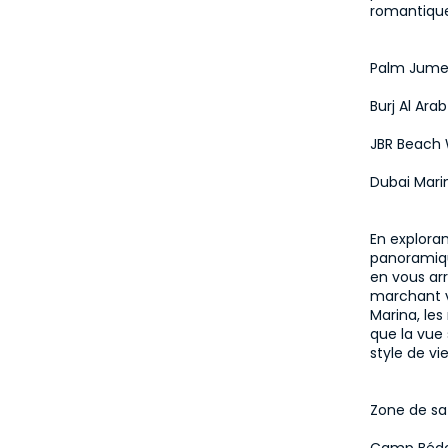
romantique
Palm Jume
Burj Al Ara
JBR Beach 
Dubai Mari
En exploran
panoramiqu
en vous arr
marchant ve
Marina, les
que la vue 
style de vi
Zone de saf