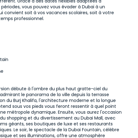
fférent. Grâce à des dates flexibles adaptées à 
s périodes, vous pouvez vous évader à Dubaï à un 
convient soit à vos vacances scolaires, soit à votre 
temps professionnel.
tain
me
sion débute à l'ombre du plus haut gratte-ciel du 
dmirant le panorama de la ville depuis la terrasse 
on du Burj Khalifa, l'architecture moderne et la longue 
étend sous vos pieds vous feront ressentir à quel point 
une métropole dynamique. Ensuite, vous aurez l'occasion 
 du shopping et du divertissement au Dubai Mall, avec 
ms géants, ses boutiques de luxe et ses restaurants 
ues. Le soir, le spectacle de la Dubai Fountain, célèbre 
sique et ses illuminations, offre une atmosphère 