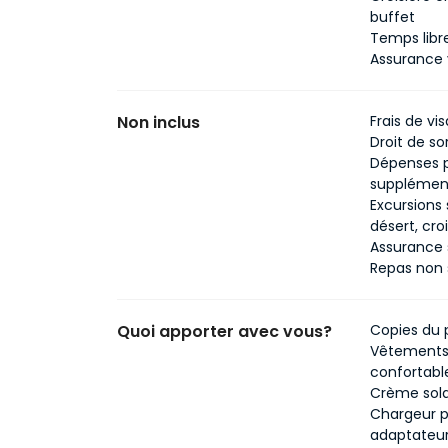
buffet
Temps libr
Assurance 
Non inclus
Frais de vi
Droit de so
Dépenses p
supplément
Excursions 
désert, cro
Assurance 
Repas non s
Quoi apporter avec vous?
Copies du p
Vêtements 
confortabl
Crème solai
Chargeur p
adaptateur