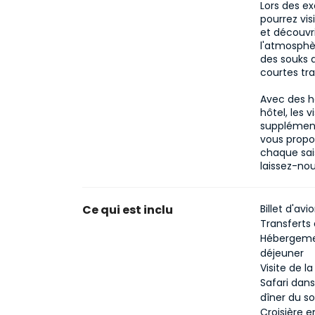
Lors des ex
pourrez vis
et découvri
l'atmosphèr
des souks d
courtes tra
Avec des h
hôtel, les 
supplémenta
vous propo
chaque sais
laissez-no
Ce qui est inclu
Billet d'av
Transferts
Hébergemen
déjeuner
Visite de l
Safari dans
dîner du so
Croisière 