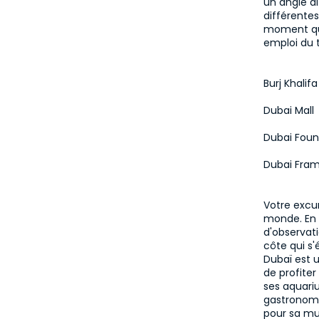
un angle di
différente
moment qui 
emploi du 
Burj Khalifa
Dubai Mall
Dubai Foun
Dubai Fra
Votre excur
monde. En a
d'observati
côte qui s'
Dubaï est 
de profiter
ses aquariu
gastronomiq
pour sa mu