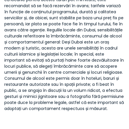
recomandat să se facă rezervări în avans; tarifele variază
în funcție de conținutul programului, durată și calitatea
serviciilor și, de obicei, sunt stabilite pe baza unui preț fix pe
persoană, iar plata se poate face fie în timpul turului, fie în
avans către agenție. Regulile locale din Dubai, sensibilitățile
culturale referitoare la îmbrăcăminte, consumul de alcool
și comportamentul general: Deși Dubai este un oraș
modern și turistic, acesta are unele sensibilități în cadrul
culturii islamice și legislației locale; în special, este
important să evitați să purtați haine foarte dezvăluitoare în
locuri publice, să alegeți îmbrăcăminte care să acopere
umerii și genunchii în centre comerciale și locuri religioase.
Consumul de alcool este permis doar în hoteluri, baruri și
restaurante autorizate sau în spații private; a fi beat în
public, a se angaja în discuții la un volum ridicat, a efectua
gesturi și mimici jignitoare sau a fotografia fără permisiune
poate duce la probleme legale, astfel că este important să
adoptați un comportament respectuos și măsurat.