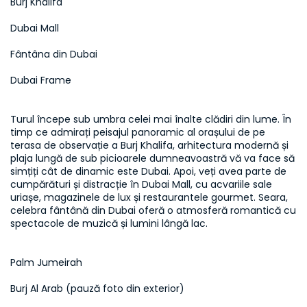
Burj Khalifa
Dubai Mall
Fântâna din Dubai
Dubai Frame
Turul începe sub umbra celei mai înalte clădiri din lume. În 
timp ce admirați peisajul panoramic al orașului de pe 
terasa de observație a Burj Khalifa, arhitectura modernă și 
plaja lungă de sub picioarele dumneavoastră vă va face să 
simțiți cât de dinamic este Dubai. Apoi, veți avea parte de 
cumpărături și distracție în Dubai Mall, cu acvariile sale 
uriașe, magazinele de lux și restaurantele gourmet. Seara, 
celebra fântână din Dubai oferă o atmosferă romantică cu 
spectacole de muzică și lumini lângă lac.
Palm Jumeirah
Burj Al Arab (pauză foto din exterior)