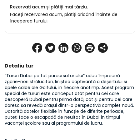
Rezervați acum și plătiți mai târziu.
Faceți rezervarea acum, plătiți oricând înainte de
începerea turului.
Detaliu tur
“Tururi Dubai pe tot parcursul anului” aduc împreună 
zgârie-nori strălucitori, liniștea captivantă a deșertului și 
apele calde ale Golfului, în fiecare anotimp. Acest program 
special de tururi este conceput atât pentru cei care 
descoperă Dubai pentru prima dată, cât și pentru cei care 
doresc să revedă orașul dintr-o perspectivă complet nouă. 
Datorită datelor flexibile în funcție de diferite perioade, 
puteți face o escapadă de neuitat în Dubai în timpul 
vacanței școlare sau al programului de lucru.