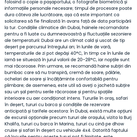
folosind o copie a pașaportului, o fotografie biometrică și
informațiile personale necesare; timpul de procesare poate
dura câteva zile lucrătoare, așa că este important ca
solicitarea să fie finalizată în avans față de data participării
la tur. Condițiile climatice din Dubai, hainele recomandate
pentru a fi luate cu dumneavoastră și fluctuațiile sezoniere
ale temperaturii: Dubai are un climat cald și uscat de tip
deșert pe parcursul întregului an; în lunile de vară,
temperaturile de zi pot depăși 40°C, în timp ce în lunile de
iarnă se situează în jurul valorii de 20–28°C, iar nopțile sunt
mai răcoroase. Prin urmare, se recomandă haine subțiri din
bumbac care să nu transpiră, cremă de soare, pălărie,
ochelari de soare și încălțăminte confortabilă pentru
plimbare; de asemenea, este util să aveți o jachetă subțire
sau un șal pentru serile răcoroase și pentru spațiile
interioare cu aer condiționat intens. Tururile în oraș, safari
în deșert, tururi cu barca și condițiile de rezervare
anticipată și tarifele acestora: În Dubai, există multe opțiuni
de excursii opționale precum tururi ale orașului, vizita la Burj
Khalifa, tururi cu barca în Marina, tururi cu cină pe dhow
cruise și safari în deșert cu vehicule 4x4. Datorită faptului
că locurile pentru aceste tururi pot fi limitate, este