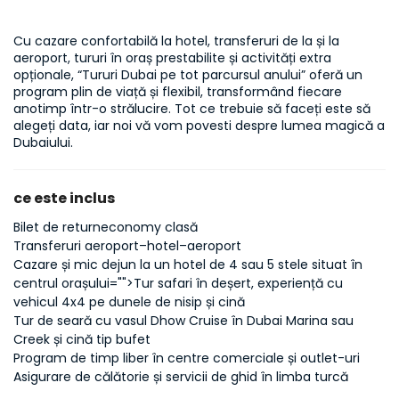
Cu cazare confortabilă la hotel, transferuri de la și la 
aeroport, tururi în oraș prestabilite și activități extra 
opționale, “Tururi Dubai pe tot parcursul anului” oferă un 
program plin de viață și flexibil, transformând fiecare 
anotimp într-o strălucire. Tot ce trebuie să faceți este să 
alegeți data, iar noi vă vom povesti despre lumea magică a 
Dubaiului.
ce este inclus
Bilet de returneconomy clasă
Transferuri aeroport–hotel–aeroport
Cazare și mic dejun la un hotel de 4 sau 5 stele situat în
centrul orașului
="">Tur safari în deșert, experiență cu
vehicul 4x4 pe dunele de nisip și cină
Tur de seară cu vasul Dhow Cruise în Dubai Marina sau
Creek și cină tip bufet
Program de timp liber în centre comerciale și outlet-uri
Asigurare de călătorie și servicii de ghid în limba turcă