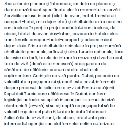
zborurilor de plecare și întoarcere, iar data de plecare și
durata cazării sunt specificate clar în momentul rezervării.
Serviciile incluse în preț (bilet de avion, hotel, transferuri
aeroport-hotel, mic dejun etc.) și cheltuielile extra care nu
sunt incluse în preț: În prețul pachetului sunt incluse, de
obicei, biletul de avion dus-întors, cazarea în hotelul ales,
transferurile aeroport-hotel-aeroport și adesea micul
dejun zilnic. Printre cheltuielile neincluse în preț se numără
cheltuielile personale, prânzul și cina, tururile opționale, taxa
de ieșire din țară, taxele de intrare în muzee și divertisment,
taxa de viză (dacă este necesară) și asigurarea de
sănătate de călătorie, precum și alte cheltuieli
suplimentare. Cerințele de viză pentru Dubai, perioada de
valabilitate a pașaportului și, dacă este cazul, informații
despre procesul de solicitare a e-vizei: Pentru cetățenii
Republicii Turcia care călătoresc în Dubai, conform
legislației actuale, se aplică în principal sistemul de viză
electronică (e-viză) și se așteaptă ca pașaportul să fie
valabil timp de cel puțin 6 luni de la data întoarcerii.
Solicitările de e-viză sunt, de obicei, efectuate prin
intermediul agenției sau platformelor online autorizate,