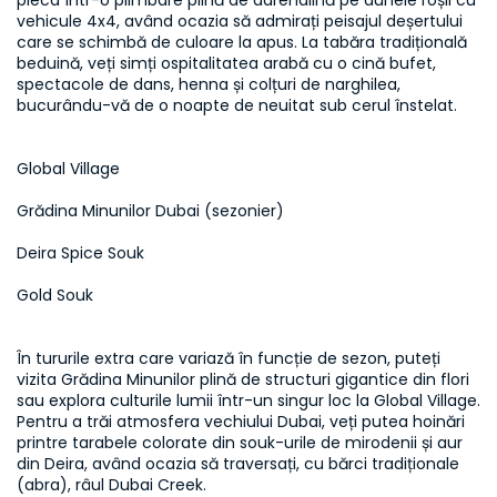
pleca într-o plimbare plină de adrenalină pe dunele roșii cu 
vehicule 4x4, având ocazia să admirați peisajul deșertului 
care se schimbă de culoare la apus. La tabăra tradițională 
beduină, veți simți ospitalitatea arabă cu o cină bufet, 
spectacole de dans, henna și colțuri de narghilea, 
bucurându-vă de o noapte de neuitat sub cerul înstelat.
Global Village
Grădina Minunilor Dubai (sezonier)
Deira Spice Souk
Gold Souk
În tururile extra care variază în funcție de sezon, puteți 
vizita Grădina Minunilor plină de structuri gigantice din flori 
sau explora culturile lumii într-un singur loc la Global Village. 
Pentru a trăi atmosfera vechiului Dubai, veți putea hoinări 
printre tarabele colorate din souk-urile de mirodenii și aur 
din Deira, având ocazia să traversați, cu bărci tradiționale 
(abra), râul Dubai Creek.