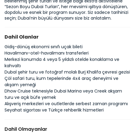
belirlenmiş şehir turları ve isteğe bağlı ekstra aktivitelerle 
“Sezon Boyu Dubai Turları”, her mevsimi ışıltıya dönüştüren, 
dopdolu ve esnek bir program sunuyor. Siz sadece tarihinizi 
seçin; Dubai’nin büyülü dünyasını size biz anlatalım.
Dahil Olanlar
Gidiş-dönüş ekonomi sınıfı uçak bileti
Havalimanı–otel–havalimanı transferleri
Merkezi konumda 4 veya 5 yıldızlı otelde konaklama ve
kahvaltı
Dubaİ şehir turu ve fotoğraf molalı Burj Khalifa çevresi gezisi
Çöl safari turu, kum tepelerinde 4x4 araç deneyimi ve
akşam yemeği
Dhow Cruise teknesiyle Dubai Marina veya Creek akşam
turu ve açık büfe yemek
Alışveriş merkezleri ve outletlerde serbest zaman programı
Seyahat sigortası ve Türkçe rehberlik hizmetleri
Dahil Olmayanlar