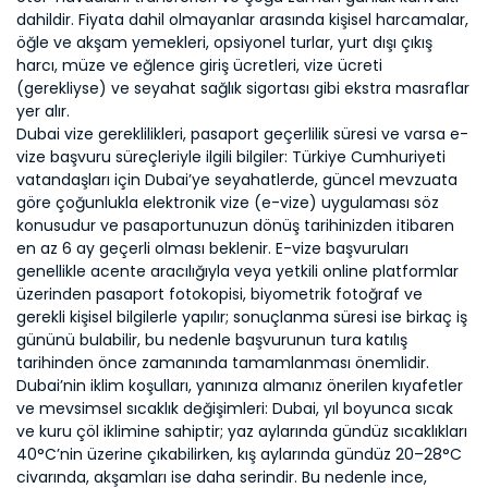
dahildir. Fiyata dahil olmayanlar arasında kişisel harcamalar,
öğle ve akşam yemekleri, opsiyonel turlar, yurt dışı çıkış
harcı, müze ve eğlence giriş ücretleri, vize ücreti
(gerekliyse) ve seyahat sağlık sigortası gibi ekstra masraflar
yer alır.
Dubai vize gereklilikleri, pasaport geçerlilik süresi ve varsa e-
vize başvuru süreçleriyle ilgili bilgiler: Türkiye Cumhuriyeti
vatandaşları için Dubai’ye seyahatlerde, güncel mevzuata
göre çoğunlukla elektronik vize (e-vize) uygulaması söz
konusudur ve pasaportunuzun dönüş tarihinizden itibaren
en az 6 ay geçerli olması beklenir. E-vize başvuruları
genellikle acente aracılığıyla veya yetkili online platformlar
üzerinden pasaport fotokopisi, biyometrik fotoğraf ve
gerekli kişisel bilgilerle yapılır; sonuçlanma süresi ise birkaç iş
gününü bulabilir, bu nedenle başvurunun tura katılış
tarihinden önce zamanında tamamlanması önemlidir.
Dubai’nin iklim koşulları, yanınıza almanız önerilen kıyafetler
ve mevsimsel sıcaklık değişimleri: Dubai, yıl boyunca sıcak
ve kuru çöl iklimine sahiptir; yaz aylarında gündüz sıcaklıkları
40°C’nin üzerine çıkabilirken, kış aylarında gündüz 20–28°C
civarında, akşamları ise daha serindir. Bu nedenle ince,