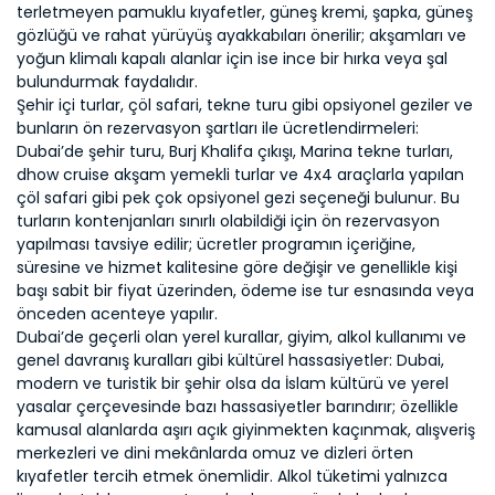
terletmeyen pamuklu kıyafetler, güneş kremi, şapka, güneş
gözlüğü ve rahat yürüyüş ayakkabıları önerilir; akşamları ve
yoğun klimalı kapalı alanlar için ise ince bir hırka veya şal
bulundurmak faydalıdır.
Şehir içi turlar, çöl safari, tekne turu gibi opsiyonel geziler ve
bunların ön rezervasyon şartları ile ücretlendirmeleri:
Dubai’de şehir turu, Burj Khalifa çıkışı, Marina tekne turları,
dhow cruise akşam yemekli turlar ve 4x4 araçlarla yapılan
çöl safari gibi pek çok opsiyonel gezi seçeneği bulunur. Bu
turların kontenjanları sınırlı olabildiği için ön rezervasyon
yapılması tavsiye edilir; ücretler programın içeriğine,
süresine ve hizmet kalitesine göre değişir ve genellikle kişi
başı sabit bir fiyat üzerinden, ödeme ise tur esnasında veya
önceden acenteye yapılır.
Dubai’de geçerli olan yerel kurallar, giyim, alkol kullanımı ve
genel davranış kuralları gibi kültürel hassasiyetler: Dubai,
modern ve turistik bir şehir olsa da İslam kültürü ve yerel
yasalar çerçevesinde bazı hassasiyetler barındırır; özellikle
kamusal alanlarda aşırı açık giyinmekten kaçınmak, alışveriş
merkezleri ve dini mekânlarda omuz ve dizleri örten
kıyafetler tercih etmek önemlidir. Alkol tüketimi yalnızca