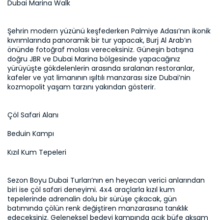
Dubai Marina Walk
Şehrin modern yüzünü keşfederken Palmiye Adası’nın ikonik 
kıvrımlarında panoramik bir tur yapacak, Burj Al Arab’ın 
önünde fotoğraf molası vereceksiniz. Güneşin batışına 
doğru JBR ve Dubai Marina bölgesinde yapacağınız 
yürüyüşte gökdelenlerin arasında sıralanan restoranlar, 
kafeler ve yat limanının ışıltılı manzarası size Dubai’nin 
kozmopolit yaşam tarzını yakından gösterir.
Çöl Safari Alanı
Beduin Kampı
Kızıl Kum Tepeleri
Sezon Boyu Dubai Turları’nın en heyecan verici anlarından 
biri ise çöl safari deneyimi. 4x4 araçlarla kızıl kum 
tepelerinde adrenalin dolu bir sürüşe çıkacak, gün 
batımında çölün renk değiştiren manzarasına tanıklık 
edeceksiniz. Geleneksel bedevi kampında açık büfe akşam 