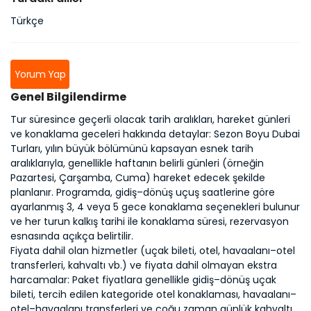
Türkçe
Yorum Yap
Genel Bilgilendirme
Tur süresince geçerli olacak tarih aralıkları, hareket günleri
ve konaklama geceleri hakkında detaylar: Sezon Boyu Dubai
Turları, yılın büyük bölümünü kapsayan esnek tarih
aralıklarıyla, genellikle haftanın belirli günleri (örneğin
Pazartesi, Çarşamba, Cuma) hareket edecek şekilde
planlanır. Programda, gidiş–dönüş uçuş saatlerine göre
ayarlanmış 3, 4 veya 5 gece konaklama seçenekleri bulunur
ve her turun kalkış tarihi ile konaklama süresi, rezervasyon
esnasında açıkça belirtilir.
Fiyata dahil olan hizmetler (uçak bileti, otel, havaalanı–otel
transferleri, kahvaltı vb.) ve fiyata dahil olmayan ekstra
harcamalar: Paket fiyatlara genellikle gidiş–dönüş uçak
bileti, tercih edilen kategoride otel konaklaması, havaalanı–
otel–havaalanı transferleri ve çoğu zaman günlük kahvaltı