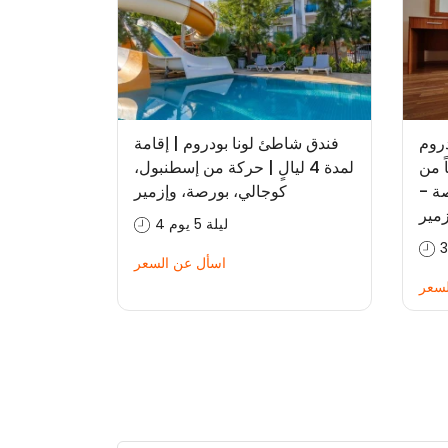
روم
فندق شاطئ لونا بودروم | إقامة
لاقاً من
لمدة 4 ليالٍ | حركة من إسطنبول،
ة -
كوجالي، بورصة، وإزمير
زمير
4 ليلة 5 يوم
اسأل عن السعر
لسعر