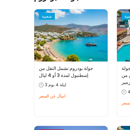
ية
شعبية
 ليون بيتش +16 جولة
جولة بودروم تشمل النقل من
نطلاق من
إسطنبول لمدة 3 أو 4 ليال
مير
3 ليلة 4 يوم
اسأل عن السعر
لسعر