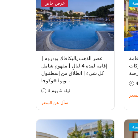
ية
عرض خاص
قامة
عصر الذهب ياليكافاك بودروم |
ٍ | حركات
إقامة لمدة 4 ليالٍ | مفهوم شامل
رصة
كل شيء | انطلاق من إسطنبول
وكوجاeli وبو...
3 ليلة 4 يوم
لسعر
اسأل عن السعر
ية