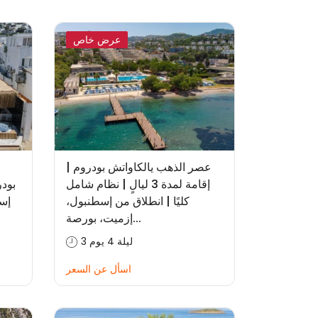
عرض خاص
عصر الذهب يالكاواتش بودروم |
إقامة لمدة 3 ليالٍ | نظام شامل
كليًا | انطلاق من إسطنبول،
إسط
إزميت، بورصة...
3 ليلة 4 يوم
اسأل عن السعر