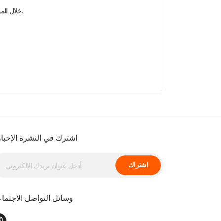
خلال الموسم، تشتمل الخيارات المختلفة للفنادق على جولات إلى بودروم تشمل النقل لمدة 3 أو 4 ليالٍ في إسطنبول وكوجالي وسكاريا وبورصة ومنيسا وإزمير.
اشترك في النشرة الإخبار
اشتراك
وسائل التواصل الاجتما