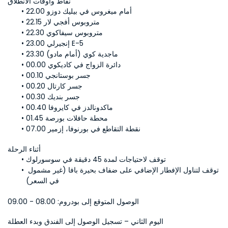
نقاط وأوقات الانطلاق
22.00 أمام ميغروس في بيليك دوزو
22.15 متروبوس أفجي لار
22.30 متروبوس سيفاكوي
23.00 إنجيرلي E-5
23.30 ماجدية كوي (أمام مادو)
00.00 دائرة الزواج في كاديكوي
00.10 جسر بوستانجي
00.20 جسر كارتال
00.30 جسر بنديك
00.40 ماكدونالدز في كايروفا
01.45 محطة حافلات بورصة
07.00 نقطة التقاطع في بورنوفا، إزمير
أثناء الرحلة
توقف لاحتياجات لمدة 45 دقيقة في سوسورلوك
توقف لتناول الإفطار الإضافي على ضفاف بحيرة بافا (غير مشمول 
في السعر)
الوصول المتوقع إلى بودروم: 08.00 - 09.00
اليوم الثاني – تسجيل الوصول إلى الفندق وبدء العطلة