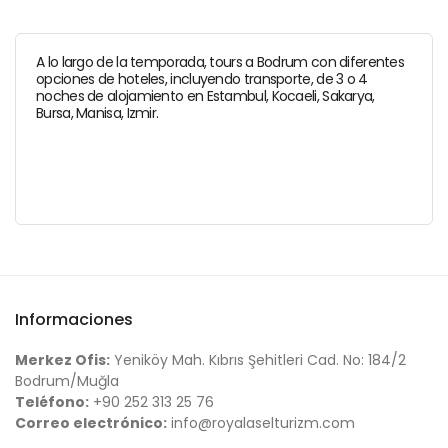
A lo largo de la temporada, tours a Bodrum con diferentes
opciones de hoteles, incluyendo transporte, de 3 o 4
noches de alojamiento en Estambul, Kocaeli, Sakarya,
Bursa, Manisa, Izmir.
Informaciones
Merkez Ofis:
Yeniköy Mah. Kıbrıs Şehitleri Cad. No: 184/2
Bodrum/Muğla
Teléfono:
+90 252 313 25 76
Correo electrónico:
info@royalaselturizm.com