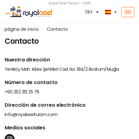
Royal Asel Turizm - 2291
TRY
página de inicio
Contacto
Contacto
Nuestra dirección
Yeniköy Mah. Kıbrıs Şehitleri Cad. No: 184/2 Bodrum/Muğla
Número de contacto
+90 252 313 25 76
Dirección de correo electrónico
info@royalaselturizm.com
Medios sociales