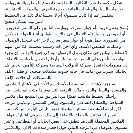
بشكل مكتوب لتجنب التكاليف المفاجئة. خاصة فيما يتعلق بالمشروبات،
وخدمات السبا، والرياضات المائية، وخدمة الغرف، والجولات الاختيارية،
استفسر عما إذا كانت مشمولة أم لا؛ سيساعدك ذلك في التخطيط
لميزانيتك بشكل صحيح.
يُنصح بحمل هويتك أو جواز سفرك، وبوليصة التأمين على السفر الضرورية
أو الموصى بها، وأرقام الاتصال في حالات الطوارئ أثناء الجولة: قد يكون
من الضروري حمل هوية أو جواز سفر ساري لإجراءات تسجيل الوصول،
وعمليات التفتيش الأمنية، وأي إجراءات رسمية محتملة، لذا من المهم
الاحتفاظ بالوثائق في مكان يسهل الوصول إليه في جميع الأوقات. إن وجود
بوليصة التأمين على السفر الخاصة بك وأرقام الاتصال بأحبائك، بالإضافة
إلى معلومات الاتصال بشركة الجولات السياحية وشركة التأمين الخاص بك
بجانبك، سيزيد من أمانك في حالة حدوث مشكلات صحية، أو فقدان/تلف
الممتلكات، أو حالات الإلغاء.
ستعزز الإعدادات المناسبة لملابسك مع الأخذ في الاعتبار الشاطئ،
والمسبح، والسبا، والبار، وأماكن الترفيه التي يوفرها منتجع ليو بيتش، من
راحتك: تخطيط ملابسك تفكرًا في المرافق في المنتجع مثل ملابس
السباحة، والصنادل للشاطئ والمسبح، وواقي الشمس، وملابس مريحة
لكن أنيقة للأنشطة المسائية، وغطاء خفيف لليالي الباردة سيمكنك من
تعزيز استمتاعك بالعطلة. بالإضافة إلى ذلك، ضع في اعتبارك قواعد
الملابس المحتملة التي قد تنطبق على بعض الحانات أو المطاعم، واعتبر
مستوى الضوضاء في الترفيه الليلي حول إحضار سدادات الأذن، والملابس