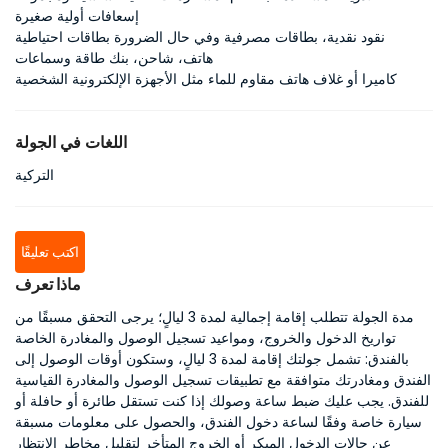
إسعافات أولية صغيرة
نقود نقدية، بطاقات مصرفية وفي حال الضرورة بطاقات احتياطية
هاتف، شاحن، بنك طاقة وسماعات
كاميرا أو غلاف هاتف مقاوم للماء مثل الأجهزة الإلكترونية الشخصية
اللغات في الجولة
التركية
اكتب تعليقًا
ماذا تعرف
مدة الجولة تتطلب إقامة إجمالية لمدة 3 ليالٍ؛ يرجى التحقق مسبقًا من
تواريخ الدخول والخروج، ومواعيد تسجيل الوصول والمغادرة الخاصة
بالفندق: تشمل جولتك إقامة لمدة 3 ليالٍ، وستكون أوقات الوصول إلى
الفندق ومغادرتك متوافقة مع تطبيقات تسجيل الوصول والمغادرة القياسية
للفندق. يجب عليك ضبط ساعة وصولك إذا كنت تستقل طائرة أو حافلة أو
سيارة خاصة وفقًا لساعة دخول الفندق، والحصول على معلومات مسبقة
عن حالات الدخول المبكر أو الخروج المتأخر لتقليل مخاطر الانتظار