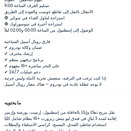
تسليم الغرف الساعة 11:00.
الانتقال بالنقل إلى تقاطع جومبت والعودة إلى الطريق.
🛑 استراحة لتناول الغداء في سوكي
🛑 استراحة أخيرة في سوسورلوك
الوصول إلى إسطنبول بين الساعة 00:00 و02:00 ليلاً.
فارق رويال أسييل السياحية
✔ ضمان وكالة بودروم
✔ إرشاد محترف
✔ برنامج ترفيهي منظم
✔ على البحر مباشرة +16 مفهوم
✔ دعم عمليات 24/7
إذا كنت ترغب في الترفيه، ستعيش تجربة كاملة وليس جزئية.
لا يوجد عطلة عادية في بودروم — هناك معيار رويال أسييل.
ما يحتويه
نقل مريح ذهابًا وإيابًا بالحافلة من إسطنبول، إزميت، بورصة وإزمير
إقامة لمدة 3 ليالٍ في فندق ليو بيتش ريزورت +16 بنظام شامل كليًا
استخدام شاطئ الفندق، المسبح، كراسي الاستلقاء والمظلات
خدمات دليل محترف ومرافقة طوال الرحلة