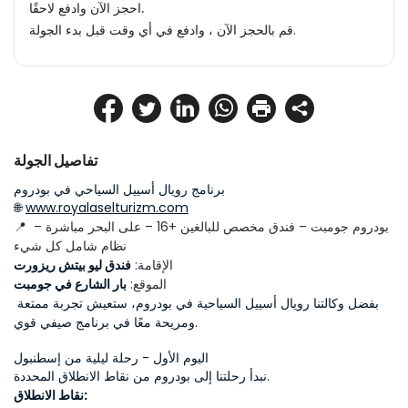
احجز الآن وادفع لاحقًا.
قم بالحجز الآن ، وادفع في أي وقت قبل بدء الجولة.
تفاصيل الجولة
برنامج رويال أسييل السياحي في بودروم
🌐 
www.royalaselturizm.com
📍 بودروم جومبت – فندق مخصص للبالغين +16 – على البحر مباشرة – 
نظام شامل كل شيء
الإقامة: 
فندق ليو بيتش ريزورت
الموقع: 
بار الشارع في جومبت
بفضل وكالتنا رويال أسييل السياحية في بودروم، ستعيش تجربة ممتعة 
ومريحة معًا في برنامج صيفي قوي.
اليوم الأول - رحلة ليلية من إسطنبول
نبدأ رحلتنا إلى بودروم من نقاط الانطلاق المحددة. 
نقاط الانطلاق: