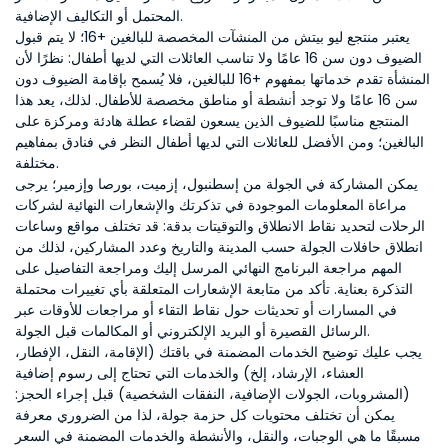
المحتمل أو التكاليف الإضافية.
يعتبر منتجع ليو بيتش من المنشآت المخصصة للبالغين +16؛ لا يتم قبول
الضيوف دون سن 16 عامًا ولا تناسب العائلات التي لديها أطفال: نظرًا لأن
المنشأة تقدم خدماتها بمفهوم +16 للبالغين، فلا يُسمح بإقامة الضيوف دون
سن 16 عامًا ولا توجد أنشطة أو مناطق مخصصة للأطفال. لذلك، يعد هذا
المنتجع مناسبًا للضيوف الذين يسعون لقضاء عطلة هادئة ومركزة على
البالغين؛ ومن الأفضل للعائلات التي لديها أطفال النظر في فنادق بمفاهيم
مختلفة.
يمكن المشاركة في الجولة من إسطنبول، إزميت، بورصا وإزمير؛ يرجى
مراعاة المعلومات الموجودة في تذكرتك والإشعارات النهائية لشركات
الرحلات لتحديد نقاط الانطلاق والتوقيتات بدقة: قد تختلف مواقع وساعات
انطلاق حافلات الجولة حسب المدينة والتاريخ وعدد المشاركين، لذلك من
المهم مراجعة البرنامج النهائي المرسل إليك ومراجعة التفاصيل على
التذكرة بعناية. تأكد من متابعة الإشعارات المتعلقة بأي تغييرات محتملة
في المسارات أو تحديثات حول نقاط التقاء أو مراجعات للأوقات عبر
الرسائل القصيرة أو البريد الإلكتروني أو المكالمات قبل الجولة.
يجب عليك توضيح الخدمات المضمنة في باقتك (الإقامة، النقل، الإفطار،
العشاء، الإرشاد، إلخ) والخدمات التي تحتاج إلى رسوم إضافية
(المشروبات، الجولات الإضافية، النفقات الشخصية) قبل إجراء الحجز:
يمكن أن تختلف محتويات كل حزمة جولة، لذا من الضروري معرفة
مسبقًا ما هي الوجبات، والنقل، والأنشطة والخدمات المضمنة في السعر