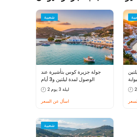
ية
شعبية
تين
جولة جزيرة كوس بتأشيرة عند
وابة
الوصول لمدة ليلتين و3 أيام
2 ليلة 3 يوم
لسعر
اسأل عن السعر
شعبية