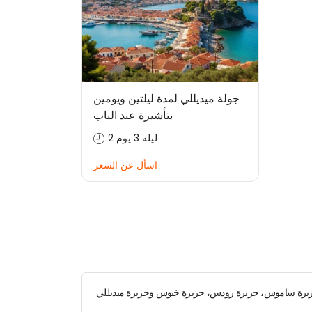
جولة ميديللي لمدة ليلتين ويومين
بتأشيرة عند الباب
2 ليلة 3 يوم
اسأل عن السعر
، جزيرة ساموس، جزيرة رودس، جزيرة خيوس وجزيرة ميديللي