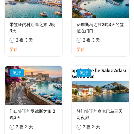
带签证的科斯岛之旅 2晚
萨摩斯岛之旅2晚3天的签
3天
证在门口
2 夜 3 天
2 夜 3 天
要价
要价
流行
流行
门口签证的罗德斯之旅 2
登门签证的查克巴岛三天
晚3天
两夜游
2 夜 3 天
2 夜 3 天