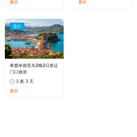
要价
要价
流行
希腊米德里岛2晚2日签证
门口旅游
2 夜 3 天
要价