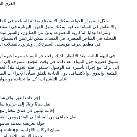
القرى الج
في مطعم يعزف موسيقى السيرتاكي، ويتزين بالمقبلات اليونا

على التأشيرات، كل ما تحتاجه هو جواز سفرك فقط!
إجراءات الفيزا والإرشا
نقل ذهابًا وإيابًا إلى جزيرة س
إقامة ليلتين في فندق مختار مع 
نقل جماعي من الميناء إلى الفندق ومن الفندق
جولة تعريفية بمدينة سا
تأمين السفر وpackage ضمان الركاب الإلزامية
خدمة الإرشاد الاحترافي ب