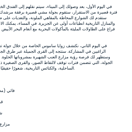
فاثي (مد
قر
شا
مزارع ا