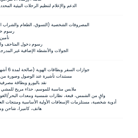
الدعم والإعلام لتنظيم الرحلات البيئية المحدد
المصروفات الشخصية (التسوق، الطعام والشراب الإ
رسوم خرو
تأمين
رسوم دخول المتاحف والأ
الجولات والأنشطة الإضافية غير المدرجة
جوازات السفر وبطاقات الهوية (صالحة لمدة 6 أشهر على الأقل)
مستندات تأشيرة عند الوصول وصورة من ال
نقد باليورو وبطاقة مصرفية
ملابس مناسبة للموسم، حذاء مريح للمشي 
واقٍ من الشمس، قبعة، نظارات شمسية ومعدات البحر/الغو
أدوية شخصية، مستلزمات الإسعافات الأولية الأساسية ومنتجات الع
هاتف، كاميرا، شاحن وم