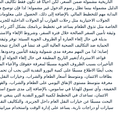
التاريخية مشمولة ضمن السعر، لكن أحيانًا قد تكون فقط تكاليف ال
الدليل مشمولة بينما تظل رسوم الدخول غير مشمولة؛ لذا فإن توضيح ه
البداية مهم للتخطيط المالي. بالإضافة إلى ذلك، الحصول على معلوما
الجولات الاختيارية مثل رحلات القوارب أو الجولات الداخلية للجزي
الخاصة مثل تذوق الطعام يساعد في تخطيط برنامجك بشكل أكثر را
وثيقة تأمين السفر الصالحة خلال فترة السفر، وشروط الإلغاء والاستر
بديلة في حال إلغاء العبارة أو الظروف الجوية السيئة: توفر وثيق
الحماية ضد التكاليف الصحية العالية التي قد تنشأ في الخارج نتيج
إصابة؛ لذا من المهم معرفة مدى شمولية وثيقة التأمين وحدودها
قواعد الاسترداد/تغيير التاريخ المطبقة في حال إلغاء الجولة أو إلغ
التأخيرات بسبب الظروف الجوية مسبقًا لمعرفة حقوقك والأعباء المال
يجب أيضًا الاطلاع مسبقًا على كمية اليورو النقدية التي يجب أن تحم
بطاقات الائتمان، ومتوسط أسعار الطعام والشراب، وخيارات النق
معرفة متوسط مستوى الإنفاق اليومي على الطعام والشراب، والقهو
الخفيفة، وأي تسوق للهدايا في ساموس، بالإضافة إلى مدى شيوع است
الائتمان، تساعدك في التخطيط لكمية اليورو النقدية التي ينبغي ع
البحث مسبقًا عن خيارات النقل العام داخل الجزيرة، والتكاليف التقر
سيارات أو دراجات نارية، يساعد على إدارة الوقت واستخدام ميزاني