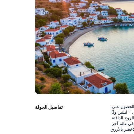
استعد لاكتشاف الأجواء الساحرة للبحر الأبيض المتوسط، مع تسهيلات الحصول على 
تفاصيل الجولة
تأشيرة عند الوصول! برنامج "جولة جزيرة ساموس بتأشيرة عند الوصول - ليلتين و3 
أيام" هو خيار مثالي لكل من يرغب في قضاء إجازة قصيرة أو تجربة الروح الدافئة 
للجزر اليونانية. بعد رحلة ممتعة بالعبّارة من تركيا، ستشعر وكأنك في عالم آخر 
خضر بالأزرق.