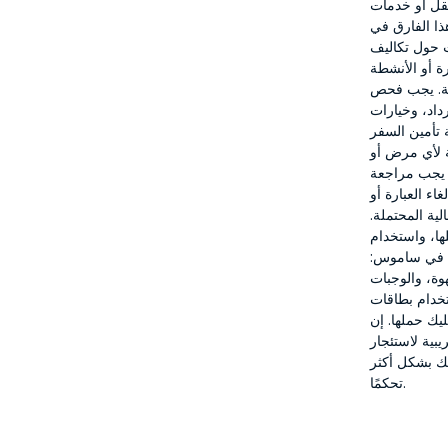
نقل أو خدمات
ذا الفارق في
ت حول تكاليف
رة أو الأنشطة
حة. يجب فحص
داد، وخيارات
ة تأمين السفر
ة لأي مرض أو
. يجب مراجعة
اء العبارة أو
ية المحتملة.
لها، واستخدام
ل في ساموس:
ة، والوجبات
خدام بطاقات
ليك حملها. إن
يبية لاستئجار
تك بشكل أكثر
تحكمًا.