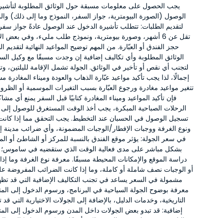
يجب الحصول على معلومات مسبقة حول الوثائق المطلوبة لتأشيرة
الوصول (الصورة البيومترية، جواز السفر، النموذج وما إلى ذلك) والمو
لتقديم الطلبات: تتطلب تأشيرة الدخول عند الوصول عادةً جواز سفر 
تقل عن 6 أشهر، وصورة بيومترية، ونموذج طلب مليء، وفي بعض ال
حجز الفندق أو العبّارة. من المهم توضيح المواعيد النهائية لتقديم ا
الوثائق المطلوبة وأي تكاليف إضافية إن وجدت مسبقًا مع وكيل ال
إجمالًا، لذا يجب تأكيد مواعيد عبّارة الذهاب والعودة وميناء المغادرة مس
تتغير مواعيد مغادرة ورجوع العبّارة بسبب التغيرات الموسمية أو الظروف
فإن تأكيد المواعيد وميناء المغادرة كتابيًا قبل السفر يمنع أي مش
الرحلات الصباحية المبكرة، يجب أخذ الوقت المستغرق للوصول إلى ا
تسجيل الوصول في الحسبان عند التخطيط. يجب التحقق مما إذا كانت
ونوع الغرفة ووجبات الإفطار/الوجبات المضمونة، وأي ضرائب مدينة 
في سعر الجولة: يؤثر موقع الفندق بالنسبة للمركز أو الشاطئ أو المع
بشكل مباشر على مدى فعالية الوقت الذي ستقضيه في ساموس؛ لذ
دراسة الموقع والإمكانات المحيطة مسبقًا. معرفة نوع الغرفة وما إذا 
أو الوجبات نصف شاملة أو كاملة، وما إذا كانت الضرائب المفروضة
مشمولة في السعر يساعد في تجنب التكاليف الإضافية التي قد تظهر
معرفة بوضوح الجولة السياحية في البرنامج، ورسوم الدخول إلى الم
التاريخية، وخدمات الدليل، بالإضافة إلى الجولات الاختيارية التي قد
إضافية: قد تبدو بعض الجولات داخل المدن ورسوم الدخول إلى الم