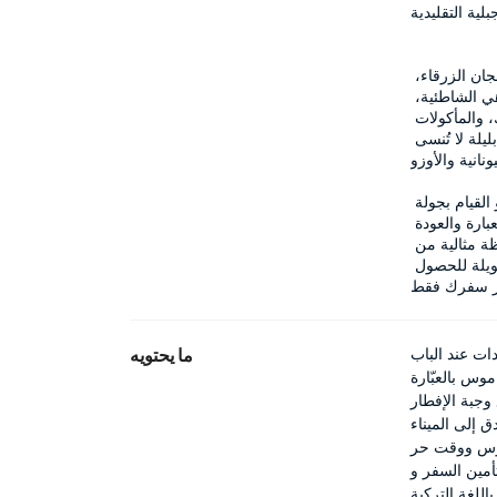
بلية التقليدية
خلال استمرار الجولة، يمكنك الاستمتاع بوقفة للسباحة في الخلجان الزرقاء، 
والانتعاش في المياه الصافية. يمكنك تذوق القهوة اليونانية في المقاهي الشاطئية، 
وشراء الهدايا التذكارية المصنوعة يدويًا من الصابون، والسيراميك، والمأكولات 
المحلية في المتاجر الصغيرة. في المساء، يمكن للراغبين الاستمتاع بليلة لا تُنسى 
نية والأوزو.
في اليوم الثالث، بعد الإفطار، لديك وقت حر للسباحة مرة أخيرة أو القيام بجولة 
تسوق قصيرة حول الميناء. بعد ذلك، في وقت التجمع، سنتوجه إلى العبارة والعودة 
إلى تركيا. مع إجراء تأشيرة عند الوصول، ستكون هذه الجولة ملاذًا لحظة مثالية من 
المتعة، والذوق، والاكتشاف، دون الحاجة للقلق بشأن الإجراءات الطويلة للحصول 
دات عند الباب
ما يحتويه
اموس بالعبّارة
وجبة الإفطار
 إلى الميناء
موس ووقت حر
اللغة التركية