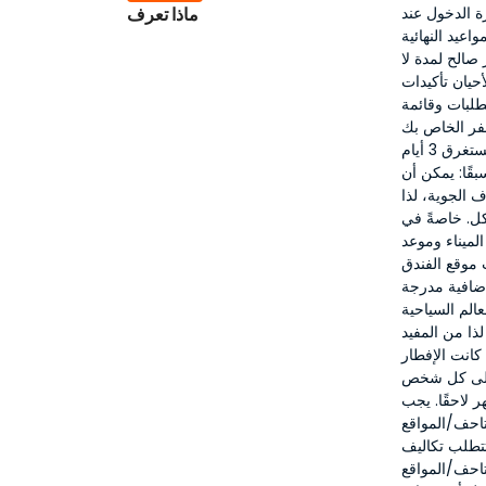
 الدخول عند
ماذا تعرف
اعيد النهائية
صالح لمدة لا
أحيان تأكيدات
لطلبات وقائمة
سفر الخاص بك
لتجنب أي نقص أو تأخير في الوثائق. الجولة تشمل الإقامة لليلتين، وتستغرق 3 أيام
بقًا: يمكن أن
 الجوية، لذا
اكل. خاصةً في
لميناء وموعد
 موقع الفندق
إضافية مدرجة
الم السياحية
ا من المفيد
كانت الإفطار
 على كل شخص
 لاحقًا. يجب
تاحف/المواقع
 تتطلب تكاليف
تاحف/المواقع