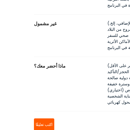
ة في البرنامج
ضافي، إلخ.)
غير مشمول
ج من البلاد
 صحي للسفر
ماكن الأثرية
 في البرنامج
ماذا أحضر معك؟
حجز/التأكيد
 دولية صالحة
وسترة خفيفة
ص (اختياري)
ناية الشخصية
حول كهربائي
اكتب تعليقًا