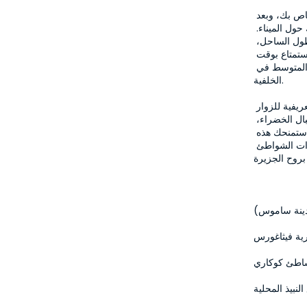
في اليوم الأول، بعد وصولك إلى الميناء، سيتم نقلهم إلى الفندق الخاص بك، وبعد 
فترة قصيرة من الاستقرار، ستقوم بجولة مشي قصيرة برفقة مرشدك حول الميناء. 
ستقدم لك الشوارع المحاطة بالمقاهي الملونة، والتعديات على طول الساحل، 
والمنازل التاريخية انطباعات أولى عن الجزيرة. في المساء، يمكنك الاستمتاع بوقت 
فراغ على الطاولات المليئة بالمأكولات البحرية مع أنغام البحر الأبيض المتوسط في 
الخلفية.

في اليوم الثاني، نكتشف زوايا ساموس الخاصة من خلال جولة تعريفية للزوار 
الراغبين في المشاركة. ستتجه إلى القرى الجميلة عبر طرق الجبال الخضراء، 
وستظهر لك فرصة رؤية مزارع العنب الشهيرة بمشروباتها الحلوة. ستمنحك هذه 
الجولة، التي تتضمن فترات توقف لالتقاط الصور، والقرى الصغيرة ذات الشواطئ 
ينة ساموس)
ية فيثاغورس
طئ كوكاري
لنبيذ المحلية