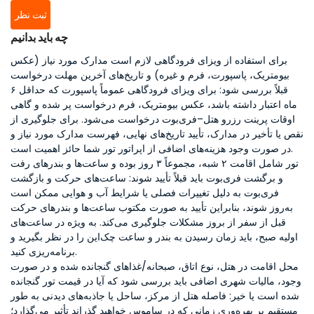
ثبت نظر
چه باید بدانیم
برای استفاده از ویزای فرودگاهی لازم است مدارک مورد نیاز (عکس
بیومتریک، پاسپورت، فرم و غیره) و تاریخ‌های آخرین مهلت درخواست
قبلاً بررسی شود: برای ویزای فرودگاهی عموماً پاسپورت که حداقل ۶
ماه اعتبار داشته باشد، عکس بیومتریک، فرم درخواست پر شده و گاهی
اوقات پرینت رزرو هتل–فری‌بوت درخواست می‌شود. برای جلوگیری از
نقص یا تأخیر در مدارک، تأیید تاریخ‌های نهایی، فهرست مدارک مورد نیاز و
در صورت وجود هزینه‌های اضافی از اپراتور تور شما حائز اهمیت است.
تور شامل اقامت ۲ شبه، مجموعاً ۳ روز بوده و ساعت‌ها و بندرهای رفت
و برگشت فری‌بوت باید قبلاً تأیید شوند: ساعت‌های حرکت و بازگشت
فری‌بوت به دلیل تغییرات فصلی یا شرایط آب و هوایی ممکن است
به‌روز شوند، بنابراین تأیید به صورت مکتوب ساعت‌ها و بندرهای حرکت
قبل از سفر از بروز مشکلات جلوگیری می‌کند. به ویژه در ساعت‌های
اولیه صبح، باید زمان رسیدن به بندر و ساعت چک‌این را در نظر بگیرید و
برنامه‌ریزی کنید.
محل اقامت در هتل، نوع اتاق، صبحانه/غذاهای گنجانده شده و در صورت
وجود، مالیات شهری اضافی باید بررسی شود که آیا در قیمت تور گنجانده
شده است یا خیر: فاصله هتل از مرکز، ساحل یا جاذبه‌های دیدنی به طور
مستقیم بر بهره‌وری زمانی که در ساموس خواهید گذراند تأثیر می‌گذارد؛