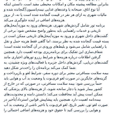
بنابراین مطالعه پیشینه مکان و امکانات محیطی مفید است. دانستن اینکه
آیا نوع اتاق، صبحانه یا وعده‌های غذایی نیمه‌پانسیون/گنجانده شده و
مالیات شهری به ازای هر نفر در قیمت گنجانده شده است یا نه، از بروز
هزینه‌های اضافی در آینده جلوگیری می‌کند.
برنامه تور شامل گردش‌های شهری، هزینه‌های ورود به موزه/محل‌های
تاریخی و خدمات راهنمایی باید به‌طور واضح مشخص شود: برخی از
گشت‌های داخل شهری و ورود به موزه/محل‌های تاریخی ممکن است در
بسته قیمت گنجانده شده به نظر برسند، اما گاهی فقط هزینه حمل و نقل
یا راهنمایی شامل می‌شود و بلیط‌های ورودی در آن گنجانده نشده است؛
شفاف‌سازی این تفکیک برای برنامه‌ریزی بودجه اهمیت دارد. همچنین
گرفتن اطلاعات درباره هزینه‌ها و شرایط رزرو تورهای اختیاری مانند
گشت‌های دریایی، گردش‌های داخل جزیره یا فعالیت‌های ویژه چشیدن، به
شما کمک می‌کند برنامه‌تان را راحت‌تر شکل دهید.
بیمه سلامت مسافرتی معتبر برای دوره سفر، شرایط لغو و بازپرداخت و
گزینه‌های جایگزین در صورت لغو فری‌بوت یا وضعیت بد آب و هوایی باید
حتماً بررسی شود: بیمه سلامت مسافرتی، در صورتی که در خارج از
کشور بیمار شوید یا دچار سانحه شوید، از هزینه‌های بالای پزشکی که
ممکن است پیش آید محافظت می‌کند؛ دانستن دامنه و محدودیت‌های
بیمه‌نامه اهمیت دارد. همچنین باید پیشاپیش قوانین استرداد/تأخیر در
صورت لغو تور، تغییر تاریخ، لغو فری‌بوت یا تاخیر ناشی از وضعیت بد آب
و هوایی را بررسی کنید تا حقوق خود و هزینه‌های اضافی احتمالی را