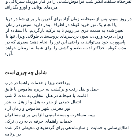
تفرجگاه شگفت‌انگیز شب فراموش‌نشدنی را در کنار موزیک سیرتاکی و 
مزه‌های یونانی و اوزو بگذرانند.

در روز سوم، پس از صبحانه، زمان آزاد برای آخرین بار برای شنا در دریا 
یا انجام یک تور خرید کوتاه در اطراف بندر دارید. سپس در زمان 
تعیین‌شده به سمت فری می‌رویم تا به ترکیه بازگردیم. با استفاده از 
ویزای درب ورودی، بدون دردسرهای پروسه‌های طولانی ویزا، تنها با 
پاسپورت خود می‌توانید به راحتی این تور را انجام دهید؛ سفری که در 
مدت کوتاه، حداکثر لذت، طعم و کشف را برای شما به ارمغان خواهد 
آورد.
شامل چه چیزی است
پرداخت ویزا و خدمات راهنما در درب
حمل و نقل رفت و برگشت به جزیره ساموس با قایق
اقامت با صبحانه در هتل انتخابی به مدت 2 شب
انتقال جمعی از بندر به هتل و از هتل به بندر
تور معرفی شهر ساموس و زمان آزاد
بیمه مسافرت و بسته امنیتی الزامی برای مسافران
خدمات راهنمای حرفه‌ای به زبان ترکی
اطلاع‌رسانی و حمایت از سازماندهی برای گردش‌های محیطی ذکر شده
در برنامه