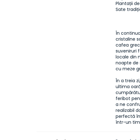
Plantații de 
În continua
cristaline 
cafea grec
suveniruri 
locale din 
noapte de 
cu meze gre
În a treia 
ultima oară
cumpărături
feribot pen
a ne confru
realizabil 
perfectă în
într-un tim