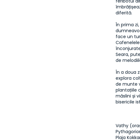
feribotul d
îmbrățișeaz
diferită.

În prima zi,
dumneavoas
face un tur
Cafenelele 
înconjurate
Seara, put
de melodiil
În a doua z
explora col
de munte ve
plantațiile
măslini și 
Vathy (oraș
Pythagorion
Plaja Kokkari