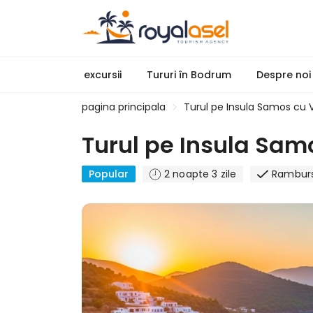
excursii
Tururi în Bodrum
Despre noi
pagina principala
Turul pe Insula Samos cu Vi
Turul pe Insula Samo
Popular
2 noapte 3 zile
Ramburs