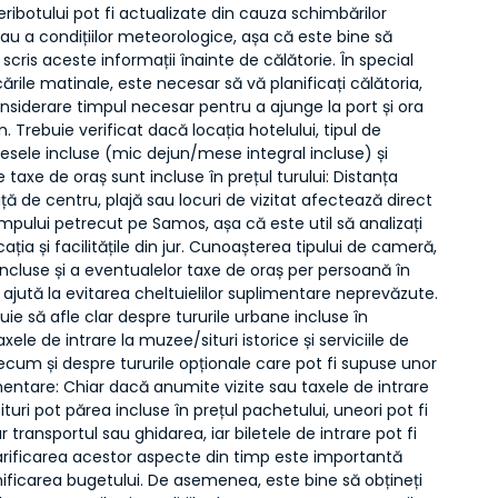
feribotului pot fi actualizate din cauza schimbărilor
au a condițiilor meteorologice, așa că este bine să
n scris aceste informații înainte de călătorie. În special
ările matinale, este necesar să vă planificați călătoria,
nsiderare timpul necesar pentru a ajunge la port și ora
. Trebuie verificat dacă locația hotelului, tipul de
sele incluse (mic dejun/mese integral incluse) și
 taxe de oraș sunt incluse în prețul turului: Distanța
ață de centru, plajă sau locuri de vizitat afectează direct
impului petrecut pe Samos, așa că este util să analizați
cația și facilitățile din jur. Cunoașterea tipului de cameră,
ncluse și a eventualelor taxe de oraș per persoană în
l ajută la evitarea cheltuielilor suplimentare neprevăzute.
ebuie să afle clar despre tururile urbane incluse în
xele de intrare la muzee/situri istorice și serviciile de
ecum și despre tururile opționale care pot fi supuse unor
entare: Chiar dacă anumite vizite sau taxele de intrare
turi pot părea incluse în prețul pachetului, uneori pot fi
r transportul sau ghidarea, iar biletele de intrare pot fi
larificarea acestor aspecte din timp este importantă
ificarea bugetului. De asemenea, este bine să obțineți