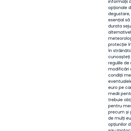
informații 
opționale d
degustare,
esențial să
durata seju
alternativel
meteorolog
protecție î
în străinăt
cunoașteți 
regulile de
modificări 
condiții me
eventualel
euro pe car
medii pentr
trebuie obț
pentru mese
precum și g
de mulți eu
opțiunilor 
sau motoci