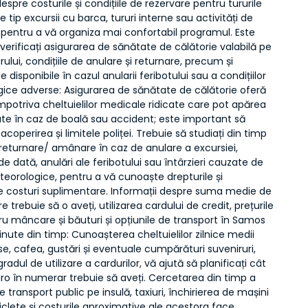
despre costurile și condițiile de rezervare pentru tururile
e tip excursii cu barca, tururi interne sau activități de
 pentru a vă organiza mai confortabil programul. Este
 verificați asigurarea de sănătate de călătorie valabilă pe
rului, condițiile de anulare și returnare, precum și
e disponibile în cazul anularii feribotului sau a condițiilor
ice adverse: Asigurarea de sănătate de călătorie oferă
mpotriva cheltuielilor medicale ridicate care pot apărea
ate în caz de boală sau accident; este important să
acoperirea și limitele poliței. Trebuie să studiați din timp
 returnare/ amânare în caz de anulare a excursiei,
de dată, anulări ale feribotului sau întârzieri cauzate de
teorologice, pentru a vă cunoaște drepturile și
e costuri suplimentare. Informații despre suma medie de
e trebuie să o aveți, utilizarea cardului de credit, prețurile
u mâncare și băuturi și opțiunile de transport în Samos
inute din timp: Cunoașterea cheltuielilor zilnice medii
, cafea, gustări și eventuale cumpărături suveniruri,
radul de utilizare a cardurilor, vă ajută să planificați cât
ro în numerar trebuie să aveți. Cercetarea din timp a
de transport public pe insulă, taxiuri, închirierea de mașini
clete și costurile aproximative ale acestora face