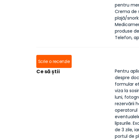
pentru mer
Crema de s
plajă/snork
Medicament
produse de
Telefon, ap
Scrie o recenzie
Ce să știi
Pentru apli
despre doc
formular et
viza la sos
luni, fotog
rezervării h
operatorul 
eventualele
lipsurile. 
de 3 zile, i
portul de p