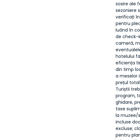
sosire ale 
sezoniere s
verificați î
pentru plec
luând în co
de check-in
cameră, me
eventualele
hotelului f
eficiența t
din timp lo
a meselor i
prețul tota
Turiștii tr
program, ta
ghidare, pr
taxe suplim
la muzee/si
incluse doa
excluse; c
pentru plan