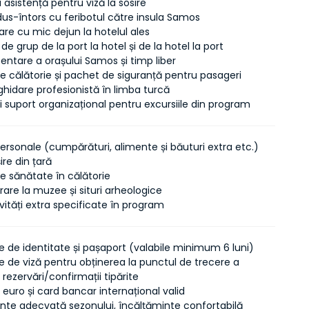
i asistență pentru viză la sosire
dus-întors cu feribotul către insula Samos
are cu mic dejun la hotelul ales
 de grup de la port la hotel și de la hotel la port
entare a orașului Samos și timp liber
e călătorie și pachet de siguranță pentru pasageri
 ghidare profesionistă în limba turcă
și suport organizațional pentru excursiile din program
personale (cumpărături, alimente și băuturi extra etc.)
ire din țară
e sănătate în călătorie
rare la muzee și situri arheologice
ivități extra specificate în program
de identitate și pașaport (valabile minimum 6 luni)
de viză pentru obținerea la punctul de trecere a
i rezervări/confirmații tipărite
euro și card bancar internațional valid
te adecvată sezonului, încălțăminte confortabilă