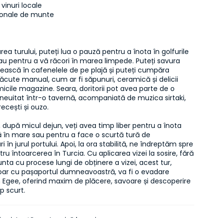
vinuri locale  

rea turului, puteți lua o pauză pentru a înota în golfurile 
sau pentru a vă răcori în marea limpede. Puteți savura 
ească în cafenelele de pe plajă și puteți cumpăra 
făcute manual, cum ar fi săpunuri, ceramică și delicii 
micile magazine. Seara, doritorii pot avea parte de o 
neuitat într-o tavernă, acompaniată de muzica sirtaki, 
cești și ouzo.

zi, după micul dejun, veți avea timp liber pentru a înota 
 în mare sau pentru a face o scurtă tură de 
 în jurul portului. Apoi, la ora stabilită, ne îndreptăm spre 
tru întoarcerea în Turcia. Cu aplicarea vizei la sosire, fără 
nta cu procese lungi de obținere a vizei, acest tur, 
doar cu pașaportul dumneavoastră, va fi o evadare 
 Egee, oferind maxim de plăcere, savoare și descoperire 
p scurt.