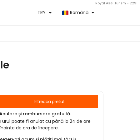
Royal Asel Turizm - 2291
TRY
Română
le
Intreaba pretul
Anulare și rambursare gratuită.
Turul poate fi anulat cu până la 24 de ore
înainte de ora de începere.
Rezervați acum și plătiți mai târziu.