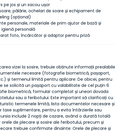
s pe jos și un sacou ușor
oare, pălărie, ochelari de soare și echipament de
eling (opțional)
e personale, materiale de prim ajutor de bază și
 igienă personală
arat foto, încărcător și adaptor pentru priză
carea vizei la sosire, trebuie obținute informații prealabile
umentele necesare (fotografie biometrică, pașaport,
c.) și termenul limită pentru aplicare: De obicei, pentru
ire se solicită un pașaport cu valabilitate de cel puțin 6
rafie biometrică, formular completat și uneori dovada
otelului sau a feribotului. Este important să clarificați cu
turistic termenele limită, lista documentelor necesare și
 taxe suplimentare, pentru a evita întârzierile sau
Excursia include 2 nopți de cazare, având o durată totală
ar orele de plecare și sosire ale feribotului, precum și
lecare trebuie confirmate dinainte: Orele de plecare și