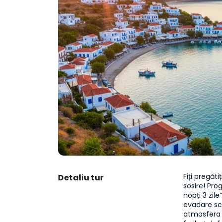
Fiți pregăt
Detaliu tur
sosire! Pro
nopți 3 zil
evadare sc
atmosfera c