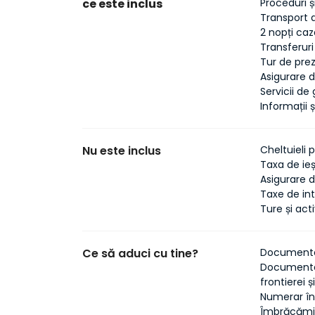
ce este inclus
Proceduri ș
Transport 
2 nopți caz
Transferuri
Tur de prez
Asigurare d
Servicii de
Informații 
Nu este inclus
Cheltuieli 
Taxa de ieș
Asigurare d
Taxe de int
Ture și act
Ce să aduci cu tine?
Documente 
Documente 
frontierei ș
Numerar în 
Îmbrăcămin