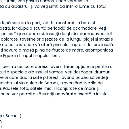
in Turcia, veți păși în Samos, unde verdele se 
ă cu albastrul, și vă veți simți ca într-o lume cu totul 
 după sosirea în port, veți fi transferați la hotelul 
tră, iar după o scurtă perioadă de acomodare, veți 
 pe jos în jurul portului, însoțiți de ghidul dumneavoastră. 
colorate, tavernelor așezate de-a lungul plajei și străzile 
 de case istorice vă oferă primele impresii despre insulă. 
eți savura o masă plină de fructe de mare, acompaniată 
e Egee în timpul timpului liber.

i, pentru cei care doresc, avem tururi opționale pentru a 
țurile speciale ale insulei Samos. Veți descoperi drumuri 
rzi care duc la sate pitorești, având ocazia să vedeți 
 celebrului vin dulce de Samos, traversând livezile de 
vii. Pauzele foto, satele mici înconjurate de mare și 
ul Samos)  

  

  
