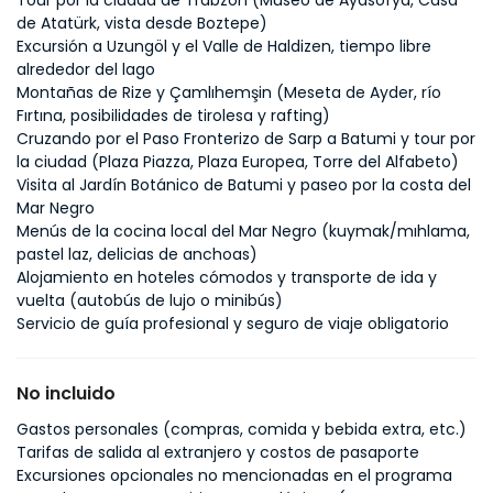
Tour por la ciudad de Trabzon (Museo de Ayasofya, Casa
de Atatürk, vista desde Boztepe)
Excursión a Uzungöl y el Valle de Haldizen, tiempo libre
alrededor del lago
Montañas de Rize y Çamlıhemşin (Meseta de Ayder, río
Fırtına, posibilidades de tirolesa y rafting)
Cruzando por el Paso Fronterizo de Sarp a Batumi y tour por
la ciudad (Plaza Piazza, Plaza Europea, Torre del Alfabeto)
Visita al Jardín Botánico de Batumi y paseo por la costa del
Mar Negro
Menús de la cocina local del Mar Negro (kuymak/mıhlama,
pastel laz, delicias de anchoas)
Alojamiento en hoteles cómodos y transporte de ida y
vuelta (autobús de lujo o minibús)
Servicio de guía profesional y seguro de viaje obligatorio
No incluido
Gastos personales (compras, comida y bebida extra, etc.)
Tarifas de salida al extranjero y costos de pasaporte
Excursiones opcionales no mencionadas en el programa