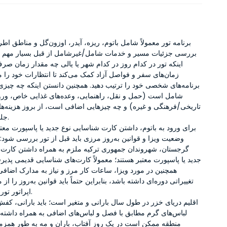
برنامه تور معمولاً شامل باتوم، ریزه، آیدر، اوزون‌گل و مناطق ا
بررسی جزئیات مسیر و خدمات شامل/غیرشامل از قبل بسیار مهم 
اینکه تور در کدام روز در کدام شهر یا یالی چه مقدار زمان صر
زمان‌های سفر و فواصل آزاد کمک می‌کند تا انتظارات خود را م
برنامه‌های شخصی خود را ترتیب دهید. همچنین دانستن اینکه چه چیزی 
شامل است (حمل و نقل، راهنمایی، وعده‌های غذایی خاص، ورو
تاریخی/فرهنگی و غیره) و چه چیزهایی اضافی است، از بروز هزینه‌ها
جلوگیری می‌کند.
برای ورود به باتوم، داشتن کارت شناسایی نوع جدید یا پاسپورت معت
وضعیت ویزا و قوانین به‌روز مرزی باید قبل از تور بررسی شود: 
گرجستان، شهروندان جمهوری ترکیه ملزم به همراه داشتن کارت 
جدید یا پاسپورت معتبر هستند؛ معمولاً کارت‌های شناسایی قدیمی پذیرف
همچنین در مورد ویزا، ساعات کار مرز و نیاز به مدارک اضا
تغییراتی دوره‌ای داشته باشد، بنابراین حتماً باید قوانین به‌روز را از 
اپراتور تور خود تأیید کنید.
اقلیم دریای خزر در طول سال بارانی و متغیر است؛ باید بارانی، کف
لباس‌های گرم مطابق با فصل و لباس‌های اضافی به همراه داشته ب
منطقه ممکن است در یک روز آفتاب، باران و مه به طور همزما