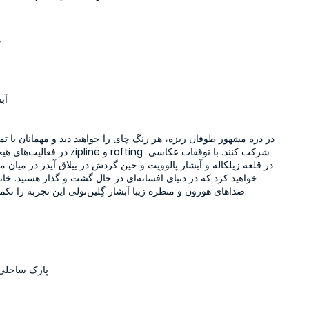
آ
آبش
پارک ساحلی و