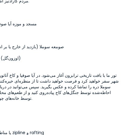
مسجد و موزه آيا صوفي
صومعه سوملا (بازدید از خارج یا بر 
دریاچه Uzun (اوزون‌گل)
Timisvat یا مناطق zipline و rafting