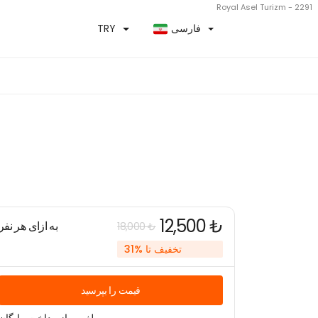
Royal Asel Turizm - 2291
فارسی
TRY
12,500 ₺
به ازای هر نفر
18,000 ₺
تخفیف تا %31
قیمت را بپرسید