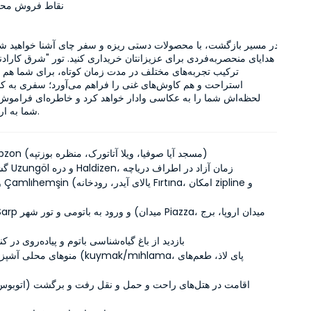
نقاط فروش مح
شما به ارمغان می‌آورد.
تور شهر Trabzon (مسجد آیا صوفیا، ویلا آتاتورک، منظره بوزتپه)
گشت و گذار در Uzungöl و دره Haldizen، زمان آزاد در اطراف دریاچه
بازدید از باغ گیاه‌شناسی باتوم و پیاده‌روی در کن
منوهای محلی آشپزی دریای سیاه (mıhlama
اقامت در هتل‌های راحت و حمل و نقل رفت و برگشت (اتوبوس 