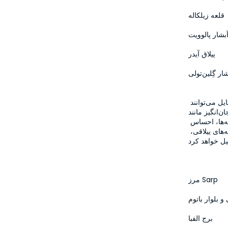
قلعه زیلکاله
بشار پالوویت
ییلاق آیدر
ار گِلین‌تولی
در دره مشهور طوفان ریزه، هر رنگ چای را خواهید دید و مهمانان با تمایل می‌توانند 
در فعالیت‌های هیجان‌انگیز مانند zipline و rafting شرکت کنند. با توقفات عکاسی 
در قلعه زیلکاله و آبشار پالوویت و حین گردش در ییلاق آیدر در میان مه‌ها، احساس 
خواهید کرد که در دنیای افسانه‌ای در حال گشت و گذار هستید. خانه‌های ییلاقی، 
مرز Sarp
 بلوار باتوم
برج الفبا