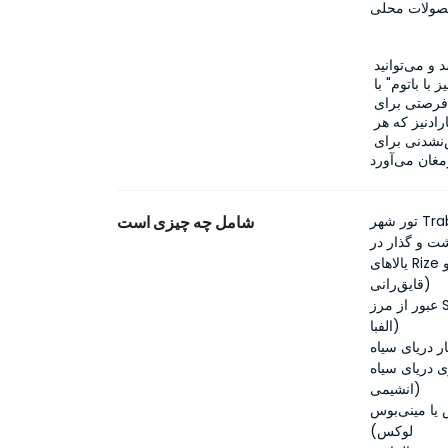
صولات محلی
در مسیر بازگشت، با محصولات دستی ریزه و سفر چای آشنا خواهید شد و می‌توانید 
هدایای منحصربه‌فردی برای عزیزانتان خریداری کنید. تور "شرق کارادنیز با باتوم" با 
ترکیب تجربه‌های مختلف در مدت زمان کوتاه، برای شما هم فرصتی برای 
استراحت و هم کاوش‌های غنی را فراهم می‌آورد؛ سفری به کارادنیز که هر 
لحظه‌اش شما را به عکاسی وادار خواهد کرد و خاطره‌ای فراموش‌نشدنی برای 
شامل چه چیزی است
یالاهای Rize و Çamlıhemşin (یالای آیدر، رودخانه Fırtına، امکان zipline و
قایق‌رانی)
عبور از مرز Sarp و ورود به باتومی و تور شهر (میدان Piazza، میدان اروپا، برج
الفبا)
ار دریای سیاه
kuymak/، پای لاذ، طعم‌های
انشیمی)
یا مینی‌بوس
لوکس)