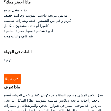
ماذا أحضر معك؟
حذاء مشي مريح
ملابس مريحة تناسب الموسم وجاكيت خفيف
كريم واقي من الشمس، قبعة ونظارات شمسية
كاميرا أو هاتف مشحون بالكامل
أدوية شخصية ومواد صحية أساسية
نقد كافٍ واثبات هوية
اللغات في الجولة
التركية
اكتب تعليقًا
ماذا تعرف
نظرًا لكون المشي وصعود السلالم قد يكونان كثيفين خلال الجولة، يُنصَح
بإحضار أحذية مريحة وملابس مناسبة للموسم: نظرًا للهيكل التاريخي
لماردين، قد يتوجب السير في شوارع الحجر، والمرتفعات، والمسارات
التي تتطلب صعود السلالم الكثيرة؛ لذلك يُفضل اختيار أحذية رياضية أو