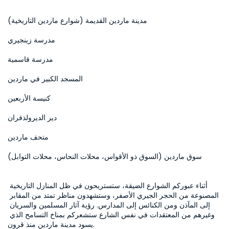
مدينة ماردين القديمة (شوارع ماردين التاريخية)
مدرسة زينجيري
مدرسة قاسمية
المسجد الكبير في ماردين
كنيسة الأربعين
دير الديرولذفران
متحف ماردين
سوق ماردين (السوق ذو الأقواس، محلات النحاس، محلات التوابل)
أثناء عبوركم الشوارع الضيقة، ستستريحون في ظل المنازل التاريخية 
المصنوعة من الحجر الجيري الأصفر، وستشهدون مناظر تمتد من المقابر 
إلى المآذن ومن الكنائس إلى المدارس. رؤية آثار المسلمين والسريان 
وغيرهم من المعتقدات في نفس الشارع ستشعركم بمناخ التسامح الذي 
يسود مدينة ماردين منذ قرون.
