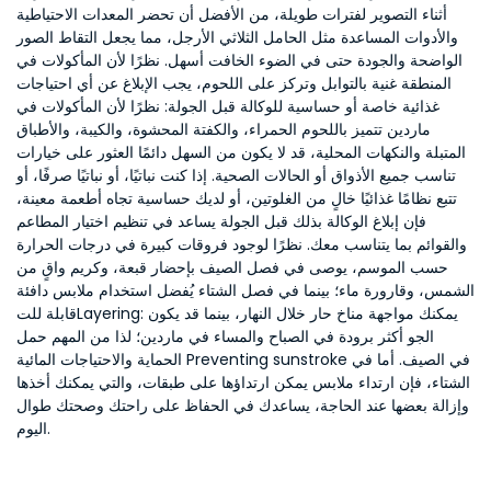
أثناء التصوير لفترات طويلة، من الأفضل أن تحضر المعدات الاحتياطية
والأدوات المساعدة مثل الحامل الثلاثي الأرجل، مما يجعل التقاط الصور
الواضحة والجودة حتى في الضوء الخافت أسهل. نظرًا لأن المأكولات في
المنطقة غنية بالتوابل وتركز على اللحوم، يجب الإبلاغ عن أي احتياجات
غذائية خاصة أو حساسية للوكالة قبل الجولة: نظرًا لأن المأكولات في
ماردين تتميز باللحوم الحمراء، والكفتة المحشوة، والكيبة، والأطباق
المتبلة والنكهات المحلية، قد لا يكون من السهل دائمًا العثور على خيارات
تناسب جميع الأذواق أو الحالات الصحية. إذا كنت نباتيًا، أو نباتيًا صرفًا، أو
تتبع نظامًا غذائيًا خالٍ من الغلوتين، أو لديك حساسية تجاه أطعمة معينة،
فإن إبلاغ الوكالة بذلك قبل الجولة يساعد في تنظيم اختيار المطاعم
والقوائم بما يتناسب معك. نظرًا لوجود فروقات كبيرة في درجات الحرارة
حسب الموسم، يوصى في فصل الصيف بإحضار قبعة، وكريم واقٍ من
الشمس، وقارورة ماء؛ بينما في فصل الشتاء يُفضل استخدام ملابس دافئة
قابلة للتLayering: يمكنك مواجهة مناخ حار خلال النهار، بينما قد يكون
الجو أكثر برودة في الصباح والمساء في ماردين؛ لذا من المهم حمل
الحماية والاحتياجات المائية Preventing sunstroke في الصيف. أما في
الشتاء، فإن ارتداء ملابس يمكن ارتداؤها على طبقات، والتي يمكنك أخذها
وإزالة بعضها عند الحاجة، يساعدك في الحفاظ على راحتك وصحتك طوال
اليوم.