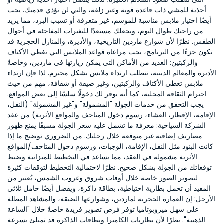
أحذية للمشي ذات قاعدة قوية وغير زلقة، والتي لن تؤذي قدميك. يجب
أيضًا اختيار ملابس مناسبة للموسم، غير متعرقة أو تسبب البرد، مما يزيد
من راحتك طوال اليوم، ويجعلك مستعدًا للتغيرات المفاجئة في أحوال
الطقس. نظرًا لأن شوارع ماردين التاريخية، والأديرة، والمنازل الحجرية قد
تكون جزءًا من البرنامج، يجب مراعاة قواعد الملابس التي تغطي الأكتاف
والركبتين: العديد من الأماكن التي يمكن زيارتها في ماردين، وخاصةً
الأديرة والمعالم الدينية، تتطلب ارتداء ملابس بشكل محترم. لذا فإن ارتداء
ملابس تغطي الأكتاف والركبتين، وغير ضيقة أو شفافة، مهم من حيث
احترام الثقافة المحلية، كما أنه يوفر لك دخولًا سلسًا إلى بعض المواقع.
يجب التحقق من خدمات الجولة "المشمولة" و"غير المشمولة" (النقل،
الإقامة، الإفطار، العشاء، رسوم دخول المتاحف والمواقع الأثرية) من عقد
الشركة السياحية: معرفة ما تشمل عليه سعر الجولة مسبقًا يمنع ظهور
مصاريف إضافية غير متوقعة خلال رحلتك. من الضروري توضيح ما إذا
كانت البنود مثل النقل، الإقامة، الوجبات، ورسوم دخول المتاحف/المواقع
الأثرية مشمولة في العقد، مما يساعد في التخطيط للميزانية وضبط
توقعاتك من الجولة بشكل صحيح. نظرًا لاحتمالية التخطيط لتوقفات كثيرة
لتصوير الصور خاصة خلال أوقات شروق وغروب الشمس، يُعتبر من
المفيد أن تحمل بطارية احتياطية، بطاقة ذاكرة، ويفضل أيضًا حامل ثلاثي
الأرجل: إن العمارة الحجرية لماردين، وشوارعها الضيقة، والمشاهد المطلة
على سهل ميزوبوتاميا توفر فرص تصوير فريدة خاصةً خلال "الساعة
الذهبية". نظرًا لأن بطاريات الكاميرا وبطاقات الذاكرة قد تمتلئ بسرعة