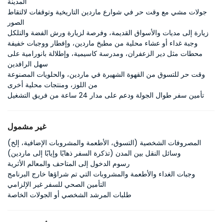
المدينة
جولات مشي مع وقت حر في شوارع ماردين التاريخية وتوقفات لالتقاط
الصور
زيارة إلى مديات والأسواق القديمة، وفرصة لزيارة ورش الفضة والتلكل
وجبة غداء أو عشاء محلية من مطبخ ماردين، وإفطار ووجبات خفيفة
محطات مثل دير الزعفران، ومدرسة كاسيمية، وإطلالة بانورامية على
سهل الرافدين
وقت حر للتسوق من القهوة الشهيرة في ماردين، والحلويات المصنوعة
من اللوز، ومنتجات محلية أخرى
تأمين سفر طوال الجولة ودعم على مدار 24 ساعة من فريق التشغيل
غير مشمول
المصروفات الشخصية (التسوق، الأطعمة والمشروبات الإضافية، إلخ)
وسائل النقل بين المدن (تذكرة السفر ذهابًا وإيابًا إلى ماردين)
رسوم الدخول إلى المتاحف والمعالم الأثرية
وجبات الغداء والأطعمة والمشروبات التي تم شراؤها خارج البرنامج
التأمين الصحي للسفر غير الإلزامي
طلبات المرشد الشخصي أو الجولات الخاصة