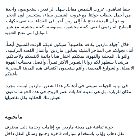
بينما تشاهدون غروب الشمس مقابل سهل الرافدين، ستخوضون واحدة 
من أجمل لحظات جولتنا. مع غروب الشمس ببطء، سيتحسن لون الحجر 
ويبدو أن المدينة تفتح باباً إلى زمن آخر. في العشاء، سنلتقي بنكهات 
المطبخ المارديني الغني: كفتة محشوة، سمبوسة، كفتة محشية، مع عبير 
التوابل التي تفتح الشهية.

خلال "جولة ماردين بكافة تفاصيلها" سيكون لديكم الوقت للتسوق أيضاً. 
أثناء تجولكم في المتاجر المليئة بصابون ماردين، وأعمال الفضة التركيبية، 
والتوابل المحلية والقهوة، يمكنكم اختيار هدايا دائمة لأنفسكم ولأحبائكم. 
مرشدنا سيظهر لكم زوايا التصوير الأكثر تميزاً، وأفضل محطات القهوة 
الأصيلة، والشوارع المخفية، وأنتم ستعيدون اكتشاف هذه المدينة السحرية 
بأعينكم.

في نهاية الجولة، سيبقى في أذهانكم هذا الشعور: ماردين ليست مجرد 
مكان للزيارة، بل هي مدينة حكايات تغمر الروح. في هذه الجولة، تدعون 
لعيش تلك الحكاية بكل تفاصيلها.
ما يحتويه
جولة ثقافية في مدينة ماردين مع إقامات وخدمة دليل محترف
نقل ذهاب وإياب باستخدام سيارات فاخرة وجميع وسائل النقل داخل