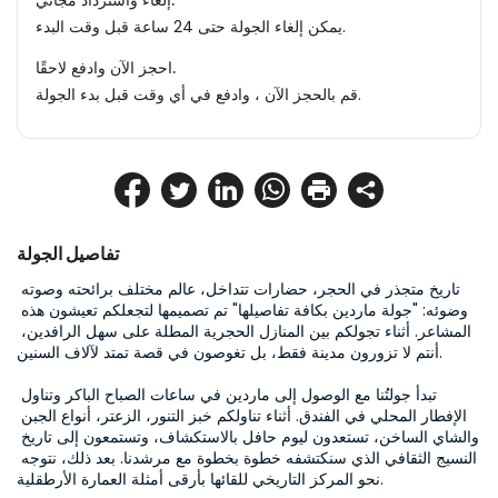
إلغاء واسترداد مجاني.
يمكن إلغاء الجولة حتى 24 ساعة قبل وقت البدء.
احجز الآن وادفع لاحقًا.
قم بالحجز الآن ، وادفع في أي وقت قبل بدء الجولة.
تفاصيل الجولة
تاريخ متجذر في الحجر، حضارات تتداخل، عالم مختلف برائحته وصوته 
وضوئه: "جولة ماردين بكافة تفاصيلها" تم تصميمها لتجعلكم تعيشون هذه 
المشاعر. أثناء تجولكم بين المنازل الحجرية المطلة على سهل الرافدين، 
أنتم لا تزورون مدينة فقط، بل تغوصون في قصة تمتد لآلاف السنين.

تبدأ جولتُنا مع الوصول إلى ماردين في ساعات الصباح الباكر وتناول 
الإفطار المحلي في الفندق. أثناء تناولكم خبز التنور، الزعتر، أنواع الجبن 
والشاي الساخن، تستعدون ليوم حافل بالاستكشاف، وتستمعون إلى تاريخ 
النسيج الثقافي الذي سنكتشفه خطوة بخطوة مع مرشدنا. بعد ذلك، نتوجه 
نحو المركز التاريخي للقائها بأرقى أمثلة العمارة الأرطقلية.