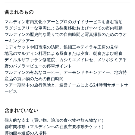
含まれるもの
マルディン市内文化ツアーとプロのガイドサービスを含む宿泊
ラグジュアリーな車両による往復移動およびすべての市内移動
マルディンの歴史的な通りでの自由時間と写真撮影のためのウオ
ーキングツアー
ミディヤットや旧市場の訪問、銀細工やテイラキ工房の見学
地元のマルディン料理による昼食または夕食、朝食および軽食
デイルルザファラン修道院、カシミエメドレセ、メソポタミア平
野のパノラマビューの停車ポイント
マルディンの有名なコーヒー、アーモンドキャンディー、地方特
産品の買い物のための自由時間
ツアー期間中の旅行保険と、運営チームによる24時間サポートサ
ービス
含まれていない
個人的な支出（買い物、追加の食べ物や飲み物など）
都市間移動（マルディンへの往復主要移動チケット）
博物館や遺跡の入場料