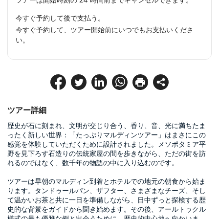
ツアーは開始時刻の 24 時間前までキャンセルできます。
今すぐ予約して後で支払う。
今すぐ予約して、ツアー開始前にいつでもお支払いくださ
い。
ツアー詳細
歴史が石に刻まれ、文明が交じり合う、香り、音、光に満ちたま
ったく新しい世界：「たっぷりマルディンツアー」はまさにこの
感覚を体験していただくために設計されました。メソポタミア平
野を見下ろす石造りの伝統家屋の間を歩きながら、ただの街を訪
れるのではなく、数千年の物語の中に入り込むのです。

ツアーは早朝のマルディン到着とホテルでの地元の朝食から始ま
ります。タンドゥールパン、ザフター、さまざまなチーズ、そし
て温かいお茶と共に一日を準備しながら、日中ずっと探検する歴
史的な背景をガイドから聞き始めます。その後、アールトゥクル
様式の最も優雅な例と出会うために、歴史的中心地へ向かいま