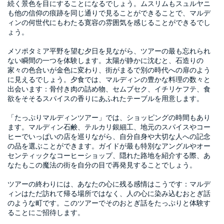
続く景色を目にすることになるでしょう。ムスリムもスュルヤニ
も他の信仰の痕跡を同じ通りで見ることができることで、マルデ
ィンの何世代にもわたる寛容の雰囲気を感じることができるでし
ょう。

メソポタミア平野を望む夕日を見ながら、ツアーの最も忘れられ
ない瞬間の一つを体験します。太陽が静かに沈むと、石造りの
家々の色合いが金色に変わり、街がまるで別の時代への扉のよう
に見えるでしょう。夕食では、マルディンの豊かな料理の数々と
出会います：骨付き肉の詰め物、セムブセク、イチリケフテ、食
欲をそそるスパイスの香りにあふれたテーブルを用意します。

「たっぷりマルディンツアー」では、ショッピングの時間もあり
ます。マルディン石鹸、テルカリ銀細工、地元のスパイスやコー
ヒーでいっぱいの店を巡りながら、自分自身や大切な人への記念
の品を選ぶことができます。ガイドが最も特別なアングルやオー
センティックなコーヒーショップ、隠れた路地を紹介する際、あ
なたもこの魔法の街を自分の目で再発見することでしょう。

ツアーの終わりには、あなたの心に残る感情はこうです：マルデ
ィンはただ訪れて帰る場所ではなく、人の心に染み込むおとぎ話
のような町です。このツアーでそのおとぎ話をたっぷりと体験す
ることにご招待します。