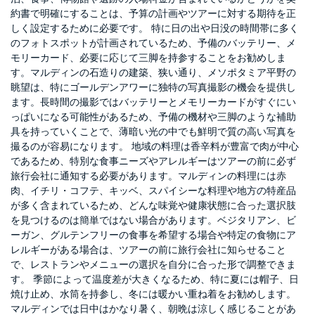
約書で明確にすることは、予算の計画やツアーに対する期待を正
しく設定するために必要です。 特に日の出や日没の時間帯に多く
のフォトスポットが計画されているため、予備のバッテリー、メ
モリーカード、必要に応じて三脚を持参することをお勧めしま
す。マルディンの石造りの建築、狭い通り、メソポタミア平野の
眺望は、特にゴールデンアワーに独特の写真撮影の機会を提供し
ます。長時間の撮影ではバッテリーとメモリーカードがすぐにい
っぱいになる可能性があるため、予備の機材や三脚のような補助
具を持っていくことで、薄暗い光の中でも鮮明で質の高い写真を
撮るのが容易になります。 地域の料理は香辛料が豊富で肉が中心
であるため、特別な食事ニーズやアレルギーはツアーの前に必ず
旅行会社に通知する必要があります。マルディンの料理には赤
肉、イチリ・コフテ、キッベ、スパイシーな料理や地方の特産品
が多く含まれているため、どんな味覚や健康状態に合った選択肢
を見つけるのは簡単ではない場合があります。ベジタリアン、ビ
ーガン、グルテンフリーの食事を希望する場合や特定の食物にア
レルギーがある場合は、ツアーの前に旅行会社に知らせること
で、レストランやメニューの選択を自分に合った形で調整できま
す。 季節によって温度差が大きくなるため、特に夏には帽子、日
焼け止め、水筒を持参し、冬には暖かい重ね着をお勧めします。
マルディンでは日中はかなり暑く、朝晩は涼しく感じることがあ