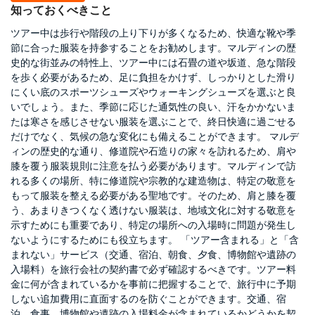
知っておくべきこと
ツアー中は歩行や階段の上り下りが多くなるため、快適な靴や季
節に合った服装を持参することをお勧めします。マルディンの歴
史的な街並みの特性上、ツアー中には石畳の道や坂道、急な階段
を歩く必要があるため、足に負担をかけず、しっかりとした滑り
にくい底のスポーツシューズやウォーキングシューズを選ぶと良
いでしょう。また、季節に応じた通気性の良い、汗をかかないま
たは寒さを感じさせない服装を選ぶことで、終日快適に過ごせる
だけでなく、気候の急な変化にも備えることができます。 マルデ
ィンの歴史的な通り、修道院や石造りの家々を訪れるため、肩や
膝を覆う服装規則に注意を払う必要があります。マルディンで訪
れる多くの場所、特に修道院や宗教的な建造物は、特定の敬意を
もって服装を整える必要がある聖地です。そのため、肩と膝を覆
う、あまりきつくなく透けない服装は、地域文化に対する敬意を
示すためにも重要であり、特定の場所への入場時に問題が発生し
ないようにするためにも役立ちます。 「ツアー含まれる」と「含
まれない」サービス（交通、宿泊、朝食、夕食、博物館や遺跡の
入場料）を旅行会社の契約書で必ず確認するべきです。ツアー料
金に何が含まれているかを事前に把握することで、旅行中に予期
しない追加費用に直面するのを防ぐことができます。交通、宿
泊、食事、博物館や遺跡の入場料金が含まれているかどうかを契