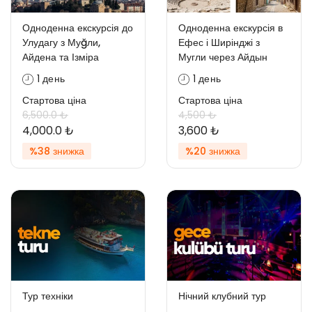
Одноденна екскурсія до
Одноденна екскурсія в
Улудагу з Муğли,
Ефес і Ширінджі з
Айдена та Ізміра
Мугли через Айдын
1 день
1 день
Стартова ціна
Стартова ціна
6,500.0 ₺
4,500 ₺
4,000.0 ₺
3,600 ₺
%38 знижка
%20 знижка
Тур техніки
Нічний клубний тур