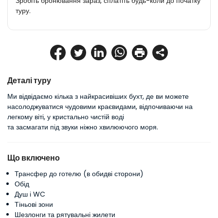
Зробіть бронювання зараз, сплатіть будь-коли до початку
туру.
Деталі туру
Ми відвідаємо кілька з найкрасивіших бухт, де ви можете 
насолоджуватися чудовими краєвидами, відпочиваючи на 
легкому віті, у кристально чистій воді
та засмагати під звуки ніжно хвилюючого моря.
Що включено
Трансфер до готелю (в обидві сторони)
Обід
Душ і WC
Тіньові зони
Шезлонги та рятувальні жилети