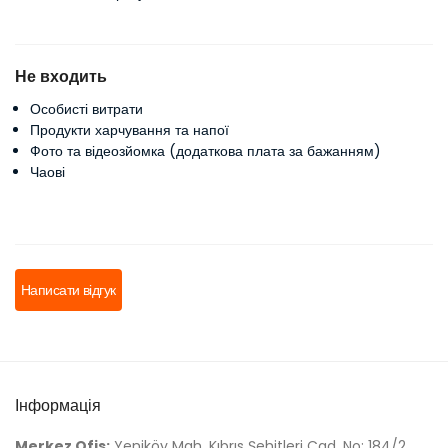
Не входить
Особисті витрати
Продукти харчування та напої
Фото та відеозйомка (додаткова плата за бажанням)
Чаові
Написати відгук
Інформація
Merkez Ofis:
Yeniköy Mah. Kıbrıs Şehitleri Cad. No: 184/2