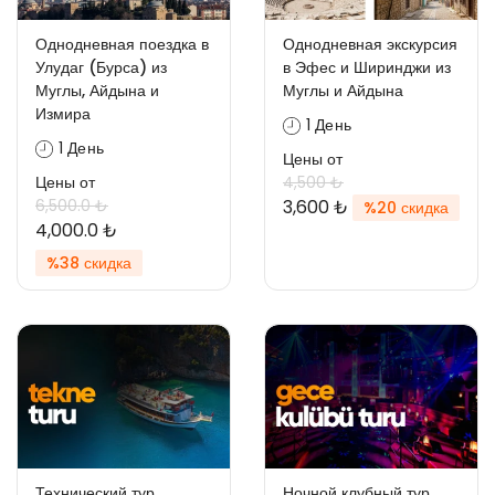
Однодневная поездка в
Однодневная экскурсия
Улудаг (Бурса) из
в Эфес и Ширинджи из
Муглы, Айдына и
Муглы и Айдына
Измира
1 День
1 День
Цены от
Цены от
4,500 ₺
6,500.0 ₺
3,600 ₺
%20 скидка
4,000.0 ₺
%38 скидка
Технический тур
Ночной клубный тур