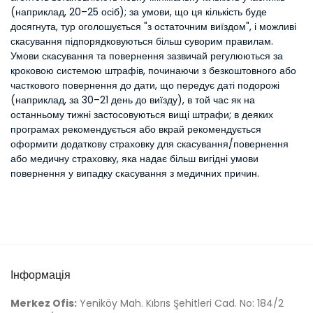
(наприклад, 20–25 осіб); за умови, що ця кількість буде
досягнута, тур оголошується "з остаточним виїздом", і можливі
скасування підпорядковуються більш суворим правилам.
Умови скасування та повернення зазвичай регулюються за
кроковою системою штрафів, починаючи з безкоштовного або
часткового повернення до дати, що передує даті подорожі
(наприклад, за 30–21 день до виїзду), в той час як на
останньому тижні застосовуються вищі штрафи; в деяких
програмах рекомендується або вкрай рекомендується
оформити додаткову страховку для скасування/повернення
або медичну страховку, яка надає більш вигідні умови
повернення у випадку скасування з медичних причин.
Інформація
Merkez Ofis:
Yeniköy Mah. Kıbrıs Şehitleri Cad. No: 184/2