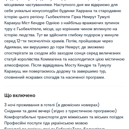
місцевими частуваннями. Наступного дня ми відкриємо для 
себе унікальні конусоподібні будинки Харрана та стародавню 
історію цього регіону. Гьобеклітепе Гірка Немрут Тумулі 
Каракуш Міст Кендре Однією з найбільш вражаючих зупинок 
туру є Гьобеклітепе, місце, що корінним чином вплинуло на 
історію людства. Тут ви здійсните глибоку подорож у минуле 
серед 12-ти тисячолітніх храмів. Потім, пройшовши через 
Адияман, ми вирушимо до гори Немрут, де зможемо 
спостерігати за сходом або заходом сонця серед величезних 
статуй королівства Коммагена та насолодитися цією містичною 
атмосферою. Після відвідувань Мосту Кендре та Тумулу 
Каракуш, ми повертаємось додому та завершимо тур, 
сповнений яскравих спогадів та насиченої програми.
Що включено
3 ночі проживання в готелі (в двомісних номерах)
Сніданки та деякі вечері (згідно з туристичною програмою)
Комфортабельні транспорти для міжміських та міських поїздок
Професійні послуги гіда українською мовою