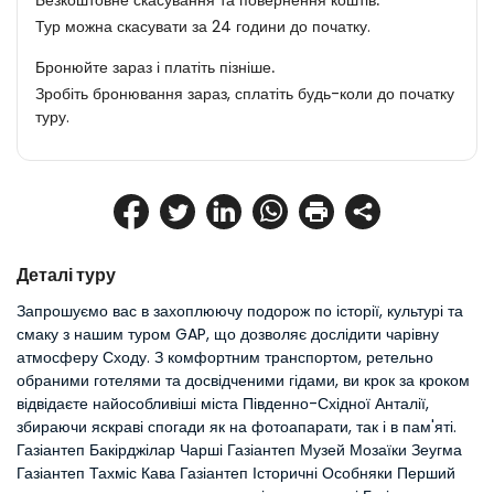
Безкоштовне скасування та повернення коштів.
Тур можна скасувати за 24 години до початку.
Бронюйте зараз і платіть пізніше.
Зробіть бронювання зараз, сплатіть будь-коли до початку
туру.
Деталі туру
Запрошуємо вас в захоплюючу подорож по історії, культурі та 
смаку з нашим туром GAP, що дозволяє дослідити чарівну 
атмосферу Сходу. З комфортним транспортом, ретельно 
обраними готелями та досвідченими гідами, ви крок за кроком 
відвідаєте найособливіші міста Південно-Східної Анталії, 
збираючи яскраві спогади як на фотоапарати, так і в пам'яті. 
Газіантеп Бакірджілар Чарші Газіантеп Музей Мозаїки Зеугма 
Газіантеп Тахміс Кава Газіантеп Історичні Особняки Перший 