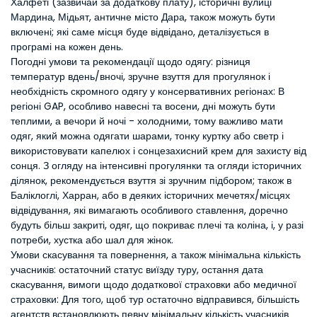
Халфеті (зазвичай за додаткову плату), історичні вулиці
Мардина, Мідьят, античне місто Дара, також можуть бути
включені; які саме місця буде відвідано, деталізується в
програмі на кожен день.
Погодні умови та рекомендації щодо одягу: різниця
температур вдень/вночі, зручне взуття для прогулянок і
необхідність скромного одягу у консервативних регіонах: В
регіоні GAP, особливо навесні та восени, дні можуть бути
теплими, а вечори й ночі - холодними, тому важливо мати
одяг, який можна одягати шарами, тонку куртку або светр і
використовувати капелюх і сонцезахисний крем для захисту від
сонця. З огляду на інтенсивні прогулянки та огляди історичних
ділянок, рекомендується взуття зі зручним підбором; також в
Баліклоглі, Харран, або в деяких історичних мечетях/місцях
відвідування, які вимагають особливого ставлення, доречно
будуть більш закриті, одяг, що покриває плечі та коліна, і, у разі
потреби, хустка або шал для жінок.
Умови скасування та повернення, а також мінімальна кількість
учасників: остаточний статус виїзду туру, остання дата
скасування, вимоги щодо додаткової страховки або медичної
страховки: Для того, щоб тур остаточно відправився, більшість
агентств встановлюють певну мінімальну кількість учасників