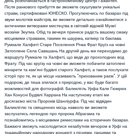
день розпочинається в гастрономічному центрі Газіантеп. 
Після ранкового прибуття ви зможете скуштувати унікальні 
страви, сертифіковані ЮНЕСКО. Прогулюючись по базарах під 
звуки молотків майстрів, ви зможете детально ознайомитися з 
античними витворами мистецтва в світовій відомій Музеї 
мозаїки Зеугма. Обід та вечеря принесе радість вашому смаку 
місцевими стравами, такими як шаурма, катмер та баклава. 
Румкале Халфеті Старе Поселення Річка Фрат Круїз на човні 
Затоплене Села Савашань На другий день ми переходимо до 
маршруту Румкале та Халфеті, що веде до прохолодних вод 
Фрату. Під час круїзу на човні ви зможете побачити затоплені 
мінарети та кам'яні будівлі старого Халфеті, а також послухати 
історії про те, як це місце називають "прихованим раєм". У цій 
подорожі, де тиша злилася з природою, у вас буде багато 
можливостей для фотографій. Баликлігль Урфа Кале Гюмрюк 
Хан Конусні Будівлі Харрана На наступному етапі ми 
досягаємо міста Пророків Шанліурфа. Під час відвідин 
Баликліглю та священних місць навколо ви зможете 
заслухатись легендою про пророка Абрагама та 
познайомитись з місцевими ремеслами на історичних базарах. 
Бажаючі зможуть насолодитися незабутнім вечором в Урфі на 
традиційному народному концерті з піснями, танцями та 