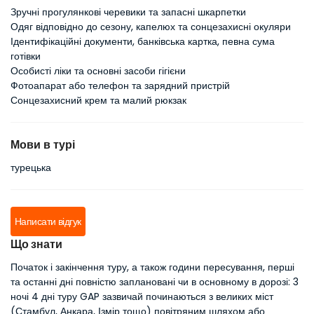
Зручні прогулянкові черевики та запасні шкарпетки
Одяг відповідно до сезону, капелюх та сонцезахисні окуляри
Ідентифікаційні документи, банківська картка, певна сума
готівки
Особисті ліки та основні засоби гігієни
Фотоапарат або телефон та зарядний пристрій
Сонцезахисний крем та малий рюкзак
Мови в турі
турецька
Написати відгук
Що знати
Початок і закінчення туру, а також години пересування, перші
та останні дні повністю заплановані чи в основному в дорозі: 3
ночі 4 дні туру GAP зазвичай починаються з великих міст
(Стамбул, Анкара, Ізмір тощо) повітряним шляхом або