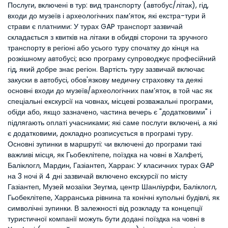
Послуги, включені в тур: вид транспорту (автобус/літак), гід,
входи до музеїв і археологічних пам’яток, які екстра-тури й
страви є платними: У турах GAP транспорт зазвичай
складається з квитків на літаки в обидві сторони та зручного
транспорту в регіоні або усього туру спочатку до кінця на
розкішному автобусі; всю програму супроводжує професійний
гід, який добре знає регіон. Вартість туру зазвичай включає
закуски в автобусі, обов'язкову медичну страховку та деякі
основні входи до музеїв/археологічних пам’яток, в той час як
спеціальні екскурсії на човнах, місцеві розважальні програми,
обіди або, якщо зазначено, частина вечерь є "додатковими" і
підлягають оплаті учасниками; які саме послуги включені, а які
є додатковими, докладно розписується в програмі туру.
Основні зупинки в маршруті: чи включені до програми такі
важливі місця, як Гьобеклітепе, поїздка на човні в Халфеті,
Баліклогл, Мардин, Газіантеп, Харран: У класичних турах GAP
на 3 ночі й 4 дні зазвичай включено екскурсії по місту
Газіантеп, Музей мозаїки Зеугма, центр Шанліурфи, Баліклогл,
Гьобеклітепе, Харранська рівнина та конічні купольні будівлі, як
символічні зупинки. В залежності від розкладу та концепції
туристичної компанії можуть бути додані поїздка на човні в