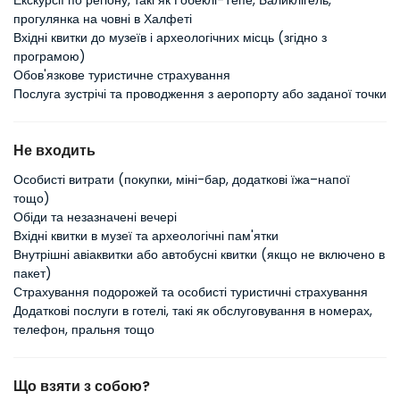
Екскурсії по регіону, такі як Гобеклі-Тепе, Баликлігель,
прогулянка на човні в Халфеті
Вхідні квитки до музеїв і археологічних місць (згідно з
програмою)
Обов'язкове туристичне страхування
Послуга зустрічі та проводження з аеропорту або заданої точки
Не входить
Особисті витрати (покупки, міні-бар, додаткові їжа–напої
тощо)
Обіди та незазначені вечері
Вхідні квитки в музеї та археологічні пам'ятки
Внутрішні авіаквитки або автобусні квитки (якщо не включено в
пакет)
Страхування подорожей та особисті туристичні страхування
Додаткові послуги в готелі, такі як обслуговування в номерах,
телефон, пральня тощо
Що взяти з собою?