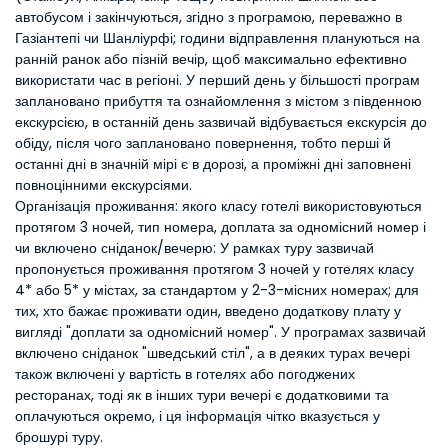
автобусом і закінчуються, згідно з програмою, переважно в
Газіантепі чи Шанліурфі; години відправлення плануються на
ранній ранок або пізній вечір, щоб максимально ефективно
використати час в регіоні. У перший день у більшості програм
заплановано прибуття та ознайомлення з містом з південною
екскурсією, в останній день зазвичай відбувається екскурсія до
обіду, після чого заплановано повернення, тобто перші й
останні дні в значній мірі є в дорозі, а проміжні дні заповнені
повноцінними екскурсіями.
Організація проживання: якого класу готелі використовуються
протягом 3 ночей, тип номера, доплата за одномісний номер і
чи включено сніданок/вечерю: У рамках туру зазвичай
пропонується проживання протягом 3 ночей у готелях класу
4* або 5* у містах, за стандартом у 2-3-місних номерах; для
тих, хто бажає проживати один, введено додаткову плату у
вигляді "доплати за одномісний номер". У програмах зазвичай
включено сніданок "шведський стіл", а в деяких турах вечері
також включені у вартість в готелях або погоджених
ресторанах, тоді як в інших тури вечері є додатковими та
оплачуються окремо, і ця інформація чітко вказується у
брошурі туру.