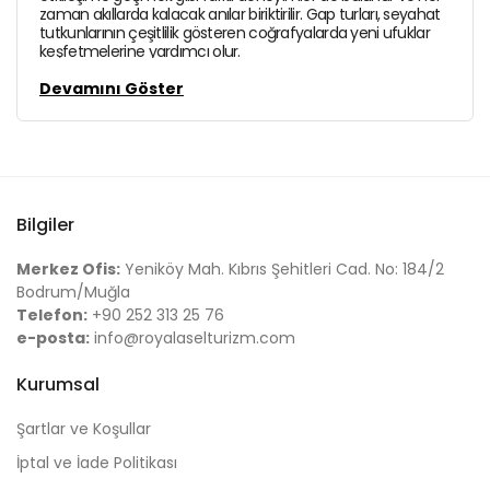
zaman akıllarda kalacak anılar biriktirilir. Gap turları, seyahat
tutkunlarının çeşitlilik gösteren coğrafyalarda yeni ufuklar
keşfetmelerine yardımcı olur.
Devamını Göster
Bilgiler
Merkez Ofis:
Yeniköy Mah. Kıbrıs Şehitleri Cad. No: 184/2
Bodrum/Muğla
Telefon:
+90 252 313 25 76
e-posta:
info@royalaselturizm.com
Kurumsal
Şartlar ve Koşullar
İptal ve İade Politikası