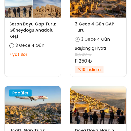
Sezon Boyu Gap Turu:
3 Gece 4 Gün GAP
Güneydoğu Anadolu
Turu
Keşfi
3 Gece 4 Gün
3 Gece 4 Gün
Başlangıç Fiyatı
Fiyat Sor
12,500 ₺
11,250 ₺
%10 indirim
Popüler
Uçaklı Gap Turu:
Doya Doya Mardin