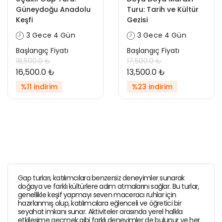
Güneydoğu Anadolu
Turu: Tarih ve Kültür
Keşfi
Gezisi
3 Gece 4 Gün
3 Gece 4 Gün
Başlangıç Fiyatı
Başlangıç Fiyatı
18,500.0 ₺
17,500.0 ₺
16,500.0 ₺
13,500.0 ₺
%11 indirim
%23 indirim
Gap turları, katılımcılara benzersiz deneyimler sunarak
doğaya ve farklı kültürlere adım atmalarını sağlar. Bu turlar,
genellikle keşif yapmayı seven maceracı ruhlar için
hazırlanmış olup, katılımcılara eğlenceli ve öğretici bir
seyahat imkanı sunar. Aktiviteler arasında yerel halkla
etkileşime geçmek gibi farklı deneyimler de bulunur ve her