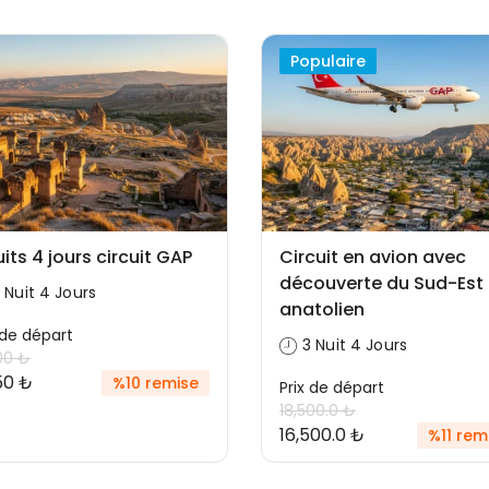
Populaire
uits 4 jours circuit GAP
Circuit en avion avec
découverte du Sud-Est
 Nuit 4 Jours
anatolien
 ​​de départ
3 Nuit 4 Jours
00 ₺
250 ₺
%10 remise
Prix ​​de départ
18,500.0 ₺
16,500.0 ₺
%11 rem