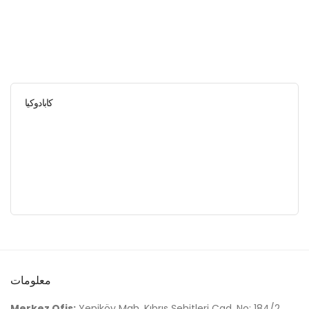
كابادوكيا
معلومات
Merkez Ofis:
Yeniköy Mah. Kıbrıs Şehitleri Cad. No: 184/2