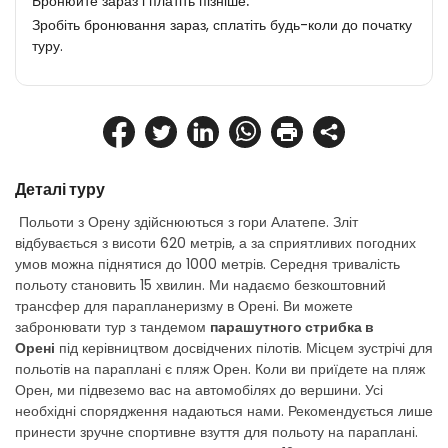
Бронюйте зараз і платіть пізніше.
Зробіть бронювання зараз, сплатіть будь-коли до початку
туру.
Деталі туру
 Польоти з Орену здійснюються з гори Алатепе. Зліт 
відбувається з висоти 620 метрів, а за сприятливих погодних 
умов можна піднятися до 1000 метрів. Середня тривалість 
польоту становить 15 хвилин. Ми надаємо безкоштовний 
трансфер для парапланеризму в Орені. Ви можете 
забронювати тур з тандемом 
парашутного стрибка в 
Орені
 під керівництвом досвідчених пілотів. Місцем зустрічі для 
польотів на параплані є пляж Орен. Коли ви приїдете на пляж 
Орен, ми підвеземо вас на автомобілях до вершини. Усі 
необхідні спорядження надаються нами. Рекомендується лише 
принести зручне спортивне взуття для польоту на параплані. 