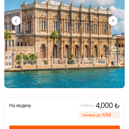
4,000 ₺
На людину
7,999 ₺
знижка до %50