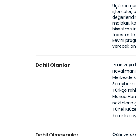
Üçüncü gün,
işlemeler, e
değerlendir
molaları, k
hissetme im
transfer il
keyifli pro
verecek anı
Dahil Olanlar
İzmir veya 
Havalimanı–
Merkezde k
Saraybosna
Türkçe rehb
Morica Han,
noktaların 
Tünel Müze
Zorunlu sey
Dahil Olmayanlar
Öğle ve ak