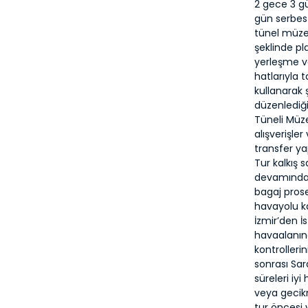
2 gece 3 gü
gün serbest
tünel müze
şeklinde pl
yerleşme ve
hatlarıyla 
kullanarak 
düzenlediği
Tüneli Müzes
alışverişle
transfer yap
Tur kalkış s
devamında 
bagaj pros
havayolu ka
İzmir’den İ
havaalanın
kontroller
sonrası Sar
süreleri iy
veya gecikm
tur öncesi 