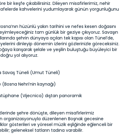
re bir keşfe çıkabilirsiniz. Dileyen misafirlerimiz, nehir 
i kafelerde kahvelerini yudumlayarak günün yorgunluğunu 
 Bosna’nın hüzünlü yakın tarihini ve nefes kesen doğasını 
neyimleyeceğiniz tam günlük bir geziye çıkıyoruz. Savaşın 
larında şehrin dünyaya açılan tek kapısı olan Tünel’de, 
âyelerini dinleyip dönemin izlerini gözlerinizle göreceksiniz. 
ğaya karışarak şelale ve yeşilin buluştuğu büyüleyici bir 
oğru yol alıyoruz.
 Savaş Tüneli (Umut Tüneli)
e (Bosna Nehri’nin kaynağı)
ütüphane (Vijecnica) dıştan panoramik
erinde şehre dönüşte, dileyen misafirlerimiz 
in organizasyonuyla düzenlenen Boşnak gecesine 
lklor gösterileri ve yöresel müzik eşliğinde eğlenceli bir 
ilir; geleneksel tatların tadına varabilir.
