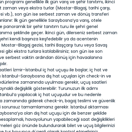
n programı genellikle ilk gün varış ve şehir tanıtımı, ikinci
 zaman veya ekstra turlar (Mostar–Blagaj, tarihi çarşı,
si vb.), son gün ise serbest zaman ve dönüş transferi
anlanır: İlk gün genellikle Saraybosna’ya varış, otele
 panoramik bir şehir tanıtım turu ile şehri genel
tanıma şeklinde geçer. İkinci gün, dilerseniz serbest zaman
şehri kendi başınıza keşfedebilir ya da acentenin
 Mostar–Blagaj gezisi, tarihi Başçarşı turu veya Savaş
i gibi ekstra turlara katılabilirsiniz; son gün ise son
r ve serbest vaktin ardından dönüş için havaalanına
ılır.
aatleri İzmir–İstanbul iç hat uçuşu ile başlar; iç hat ve
İstanbul–Saraybosna dış hat uçuşları için check-in ve
edürlerine zamanında uyulması gerekir, uçuş saatleri
ynaklı değişiklik gösterebilir: Turunuzun ilk adımı
stanbul’a yapılacak iç hat uçuşudur ve bu nedenle
a zamanında giderek check-in, bagaj teslimi ve güvenlik
ini sorunsuz tamamlamanız gerekir. İstanbul aktarması
aybosna’ya olan dış hat uçuşu için de benzer şekilde
i hesaplamalı, havayolunun yapabileceği saat değişiklikleri
eleri göz önünde bulundurarak bilet ve uçuş bilgilerinizi
ve tur boyunca düzenli olarak kontrol etmelisiniz.