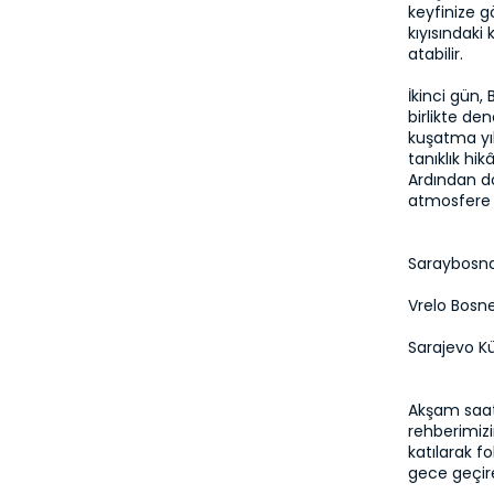
keyfinize gö
kıyısındak
atabilir.

İkinci gün,
birlikte de
kuşatma yıl
tanıklık hik
Ardından do
atmosfere d
Saraybosna
Vrelo Bosn
Sarajevo K
Akşam saatl
rehberimiz
katılarak fo
gece geçireb