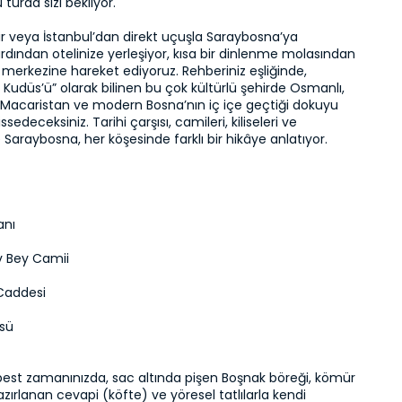
 turda sizi bekliyor.

mir veya İstanbul’dan direkt uçuşla Saraybosna’ya 
 ardından otelinize yerleşiyor, kısa bir dinlenme molasından 
 merkezine hareket ediyoruz. Rehberiniz eşliğinde, 
 Kudüs’ü” olarak bilinen bu çok kültürlü şehirde Osmanlı, 
Macaristan ve modern Bosna’nın iç içe geçtiği dokuyu 
sedeceksiniz. Tarihi çarşısı, camileri, kiliseleri ve 
e Saraybosna, her köşesinde farklı bir hikâye anlatıyor.
anı
v Bey Camii
Caddesi
üsü
est zamanınızda, sac altında pişen Boşnak böreği, kömür 
zırlanan cevapi (köfte) ve yöresel tatlılarla kendi 