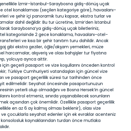
 genellikle İzmir–İstanbul–Saraybosna gidiş-dönüş uçak
ece otel konaklaması (seçilen kategoriye göre), havaalanı–
erleri ve şehir içi panoramik turu kapsar, ekstra turlar ve
camalar dahil değildir: Bu tur ücretine, İzmir’den İstanbul
larak Saraybosna’ya gidiş-dönüş uçak biletleriniz,
 otel kategorisinde 2 gece konaklama, havaalanı–otel–
ransferleri ve kısa bir şehir tanıtım turu dahildir. Ancak
gaj gibi ekstra geziler, öğle/akşam yemekleri, müze
işisel harcamalar, alışveriş ve olası bahşişler tur fiyatına
ıp, yolcuya ayrıca aittir.
için geçerli pasaport ve vize koşullarını önceden kontrol
ir; Türkiye Cumhuriyeti vatandaşları için güncel vize
ı ve pasaport geçerlilik süresi tur tarihinden önce
yit edilmelidir: Seyahat öncesinde pasaportunuzun
süresinin yeterli olup olmadığını ve Bosna Hersek’in güncel
kalarını kontrol etmeniz, sınırda yaşanabilecek sorunların
k açısından çok önemlidir. Özellikle pasaport geçerlilik
ellikle en az 6 ay kalmış olması beklenir), olası vize
eri ve çocuklarla seyahat edenler için ek evraklar acenteniz
 konsolosluk kaynaklarından turdan önce mutlaka
ıdır.