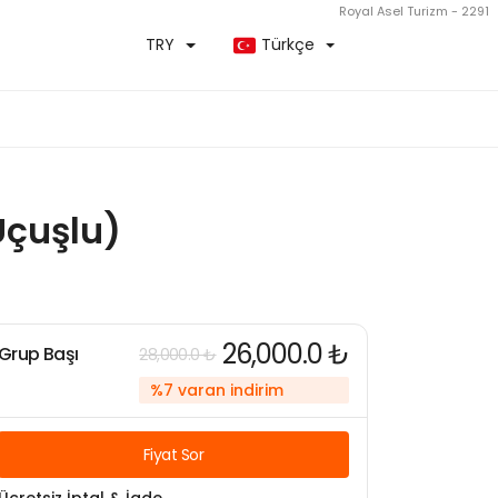
Royal Asel Turizm - 2291
TRY
Türkçe
Uçuşlu)
26,000.0 ₺
Grup Başı
28,000.0 ₺
%7 varan indirim
Fiyat Sor