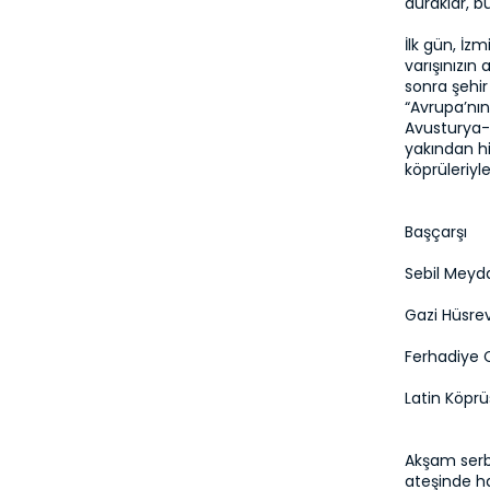
duraklar, bu
İlk gün, İz
varışınızın
sonra şehir
“Avrupa’nın
Avusturya-
yakından his
köprüleriyl
Başçarşı
Sebil Meyd
Gazi Hüsre
Ferhadiye 
Latin Köpr
Akşam serb
ateşinde ha