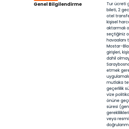
Genel Bilgilendirme
Tur ücreti
bileti, 2 g
otel transf
kişisel har
aktarmalı o
seçtiğiniz
havaalanı t
Mostar–Bla
girişleri, k
dahil olmay
Saraybosna 
etmek gerek
uygulamalar
mutlaka te
geçerlilik 
vize politi
önüne geçme
süresi (gen
gereklilikl
veya resmi
doğrulanmal