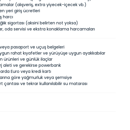
camalar (alışveriş, extra yiyecek-içecek vb.)
n yeri giriş ücretleri
ış harcı
lık sigortası (aksini belirten not yoksa)
ar, oda servisi ve ekstra konaklama harcamaları
ı veya pasaport ve uçuş belgeleri
gun rahat kıyafetler ve yürüyüşe uygun ayakkabılar
ım ürünleri ve günlük ilaçlar
rj aleti ve gerekirse powerbank
tarda Euro veya kredi kartı
larına göre yağmurluk veya şemsiye
rt çantası ve tekrar kullanılabilir su matarası