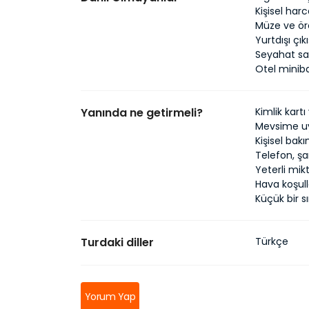
Kişisel har
Müze ve öre
Yurtdışı çık
Seyahat sağ
Otel minib
Yanında ne getirmeli?
Kimlik kart
Mevsime uy
Kişisel bak
Telefon, şa
Yeterli mik
Hava koşul
Küçük bir sı
Turdaki diller
Türkçe
Yorum Yap