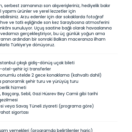
 serbest zamanınızı son alışverişleriniz, hediyelik bakır 
l yapımı ürünler ve yerel lezzetler için 
ebilirsiniz. Arzu edenler için dar sokaklarda fotoğraf 
ahve ve tatlı eşliğinde son kez Saraybosna atmosferini 
kânı sunuluyor. Uçuş saatine bağlı olarak havaalanına 
e vedamızı gerçekleştiriyor, bu üç günlük yoğun ama 
gramın ardından bir sonraki Balkan maceranıza ilham 
larla Türkiye’ye dönüyoruz.
İstanbul çıkışlı gidiş–dönüş uçak bileti
otel–şehir içi transferler
onumlu otelde 2 gece konaklama (kahvaltı dahil)
 panoramik şehir turu ve yürüyüş turu
erlik hizmeti
 Başçarşı, Sebil, Gazi Hüsrev Bey Camii gibi tarihi
gezilmesi
si veya Savaş Tüneli ziyareti (programa göre)
ahat sigortası
şam yemekleri (programda belirtilenler hariç)