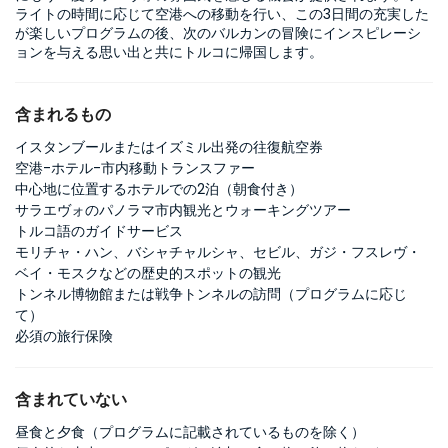
ライトの時間に応じて空港への移動を行い、この3日間の充実した
が楽しいプログラムの後、次のバルカンの冒険にインスピレーシ
ョンを与える思い出と共にトルコに帰国します。
含まれるもの
イスタンブールまたはイズミル出発の往復航空券
空港-ホテル-市内移動トランスファー
中心地に位置するホテルでの2泊（朝食付き）
サラエヴォのパノラマ市内観光とウォーキングツアー
トルコ語のガイドサービス
モリチャ・ハン、バシャチャルシャ、セビル、ガジ・フスレヴ・
ベイ・モスクなどの歴史的スポットの観光
トンネル博物館または戦争トンネルの訪問（プログラムに応じ
て）
必須の旅行保険
含まれていない
昼食と夕食（プログラムに記載されているものを除く）