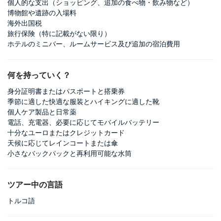
個人的な支出（ショッピング、追加の食べ物・飲み物など）
博物館や遺跡の入場料
海外出国税
旅行保険（特に記載がない限り）
ホテルのミニバー、ルームサービス及び追加の宿泊費用
何を持っていく？
身分証明書またはパスポートと搭乗券
季節に適した快適な服装とハイキングに適した靴
個人ケア製品と日常薬
電話、充電器、必要に応じてモバイルバッテリー
十分なユーロまたはクレジットカード
天候に応じてレインコートまたは傘
小さなバックパックと再利用可能な水筒
ツアー中の言語
トルコ語