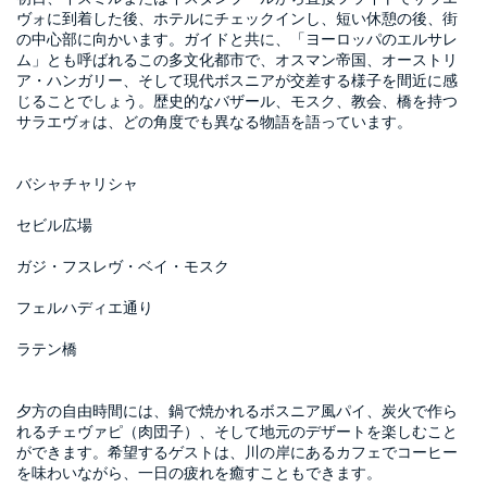
ヴォに到着した後、ホテルにチェックインし、短い休憩の後、街
の中心部に向かいます。ガイドと共に、「ヨーロッパのエルサレ
ム」とも呼ばれるこの多文化都市で、オスマン帝国、オーストリ
ア・ハンガリー、そして現代ボスニアが交差する様子を間近に感
じることでしょう。歴史的なバザール、モスク、教会、橋を持つ
サラエヴォは、どの角度でも異なる物語を語っています。
バシャチャリシャ
セビル広場
ガジ・フスレヴ・ベイ・モスク
フェルハディエ通り
ラテン橋
夕方の自由時間には、鍋で焼かれるボスニア風パイ、炭火で作ら
れるチェヴァピ（肉団子）、そして地元のデザートを楽しむこと
ができます。希望するゲストは、川の岸にあるカフェでコーヒー
を味わいながら、一日の疲れを癒すこともできます。
