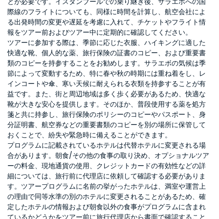
とが必要です。イスタンブールでの乗り継ぎ後、サラエボへの国
際線のフライトについても、同様に時間を計算し、航空会社によ
る出発時間の変更や遅延を考慮に入れて、チケットやフライト情
報をツアー前およびツアー中に定期的に確認してください。
ツアーに参加する際は、季節に応じた衣服、ハイキングに適した
快適な靴、個人的な薬、旅行保険の証書のコピー、および重要書
類のコピーを持参することをお勧めします。サラエボの気候は季
節によって変動するため、特に春や秋の時期には重ね着をし、レ
インコートや傘、寒い天候に耐えられる衣類を持参することが有
益です。また、街と周辺地域は多く歩く必要があるため、快適な
靴が大きな安心を提供します。そのほか、普段使用する薬を処方
箋と共に持参し、旅行保険のポリシーのコピーやパスポート、身
分証明書、航空券などの重要書類のコピーを別の場所に保管して
おくことで、紛失や緊急時に備えることができます。
プログラムに記載されているホテルは代替ホテルに変更される場
合があります。朝食/その他の食事の取り決め、オプショナルツア
ーの料金、現地通貨の使用、クレジットカードの有効性などの詳
細については、旅行前に代理店に依頼して確認する必要がありま
す。ツアープログラムに名前の挙がったホテルは、満室や運営上
の理由で同等水準の別のホテルに変更されることがあるため、確
定したホテルの情報および朝食以外の食事がプログラムに含まれ
ているかどうかをツアー前に旅行代理店から書面で確認すること