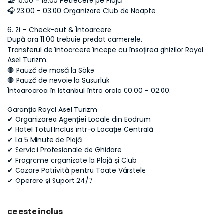
🏖 15.00 – 18.00 Petrecere pe Plajă
🎧 23.00 – 03.00 Organizare Club de Noapte
6. Zi – Check-out & Întoarcere
După ora 11.00 trebuie predat camerele.
Transferul de întoarcere începe cu însoțirea ghizilor Royal 
Asel Turizm.
🛑 Pauză de masă la Söke
🛑 Pauză de nevoie la Susurluk
Întoarcerea în Istanbul între orele 00.00 – 02.00.
Garanția Royal Asel Turizm
✔ Organizarea Agenției Locale din Bodrum
✔ Hotel Totul Inclus într-o Locație Centrală
✔ La 5 Minute de Plajă
✔ Servicii Profesionale de Ghidare
✔ Programe organizate la Plajă și Club
✔ Cazare Potrivită pentru Toate Vârstele
✔ Operare și Suport 24/7
ce este inclus