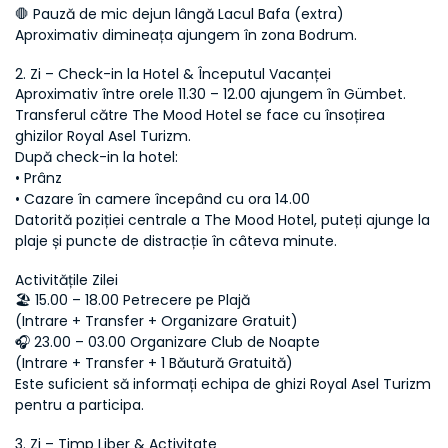
🛑 Pauză de mic dejun lângă Lacul Bafa (extra)
Aproximativ dimineața ajungem în zona Bodrum.
2. Zi – Check-in la Hotel & Începutul Vacanței
Aproximativ între orele 11.30 – 12.00 ajungem în Gümbet.
Transferul către The Mood Hotel se face cu însoțirea 
ghizilor Royal Asel Turizm.
După check-in la hotel:
• Prânz
• Cazare în camere începând cu ora 14.00
Datorită poziției centrale a The Mood Hotel, puteți ajunge la 
plaje și puncte de distracție în câteva minute.
Activitățile Zilei
🏖 15.00 – 18.00 Petrecere pe Plajă
(Intrare + Transfer + Organizare Gratuit)
🎧 23.00 – 03.00 Organizare Club de Noapte
(Intrare + Transfer + 1 Băutură Gratuită)
Este suficient să informați echipa de ghizi Royal Asel Turizm 
pentru a participa.
3. Zi – Timp Liber & Activitate