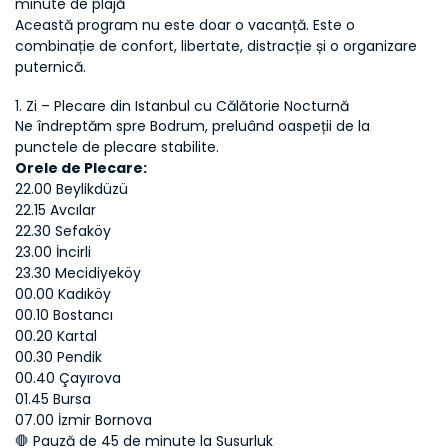
minute de plajă
Această program nu este doar o vacanță. Este o 
combinație de confort, libertate, distracție și o organizare 
puternică.
1. Zi – Plecare din Istanbul cu Călătorie Nocturnă
Ne îndreptăm spre Bodrum, preluând oaspeții de la 
punctele de plecare stabilite.
Orele de Plecare:
22.00 Beylikdüzü
22.15 Avcılar
22.30 Sefaköy
23.00 İncirli
23.30 Mecidiyeköy
00.00 Kadıköy
00.10 Bostancı
00.20 Kartal
00.30 Pendik
00.40 Çayırova
01.45 Bursa
07.00 İzmir Bornova
🛑 Pauză de 45 de minute la Susurluk