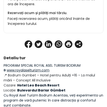
ora de începere.
Rezervați acum și plătiți mai târziu.
Faceți rezervarea acum, plătiți oricând înainte de
începerea turului.
Detaliu tur
PROGRAM SPECIAL ROYAL ASEL TURISM BODRUM
🌐 
www.royalaselturizm.com
📍 Bodrum Gümbet – Hotel pentru Adulți +16 – La malul 
mării – Concept All Inclusive
Cazare: 
Hotel Leo Beach Resort
Locație: 
Bulevardul Barlar Gümbet
Cu Royal Asel Turizm Bodrum Acentası, veți experimenta un 
program de vară puternic în care distracția și confortul 
sunt combinate.