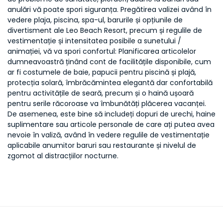
anulări vă poate spori siguranța. Pregătirea valizei având în
vedere plaja, piscina, spa-ul, barurile și opțiunile de
divertisment ale Leo Beach Resort, precum și regulile de
vestimentație și intensitatea posibile a sunetului /
animației, vă va spori confortul: Planificarea articolelor
dumneavoastră ținând cont de facilitățile disponibile, cum
ar fi costumele de baie, papucii pentru piscină și plajă,
protecția solară, îmbrăcămintea elegantă dar confortabilă
pentru activitățile de seară, precum și o haină ușoară
pentru serile răcoroase va îmbunătăți plăcerea vacanței.
De asemenea, este bine să includeți dopuri de urechi, haine
suplimentare sau articole personale de care ați putea avea
nevoie în valiză, având în vedere regulile de vestimentație
aplicabile anumitor baruri sau restaurante și nivelul de
zgomot al distracțiilor nocturne.