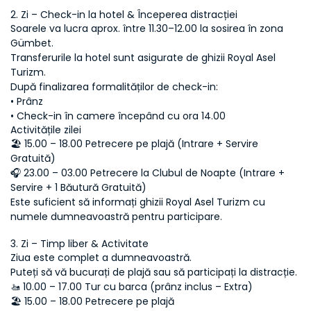
2. Zi – Check-in la hotel & Începerea distracției
Soarele va lucra aprox. între 11.30–12.00 la sosirea în zona 
Gümbet.
Transferurile la hotel sunt asigurate de ghizii Royal Asel 
Turizm.
După finalizarea formalităților de check-in:
• Prânz
• Check-in în camere începând cu ora 14.00
Activitățile zilei
🏖 15.00 – 18.00 Petrecere pe plajă (Intrare + Servire 
Gratuită)
🎧 23.00 – 03.00 Petrecere la Clubul de Noapte (Intrare + 
Servire + 1 Băutură Gratuită)
Este suficient să informați ghizii Royal Asel Turizm cu 
numele dumneavoastră pentru participare.
3. Zi – Timp liber & Activitate
Ziua este complet a dumneavoastră.
Puteți să vă bucurați de plajă sau să participați la distracție.
🚤 10.00 – 17.00 Tur cu barca (prânz inclus – Extra)
🏖 15.00 – 18.00 Petrecere pe plajă