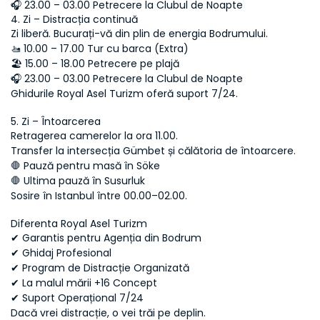
🎧 23.00 – 03.00 Petrecere la Clubul de Noapte
4. Zi – Distracția continuă
Zi liberă. Bucurați-vă din plin de energia Bodrumului.
🚤 10.00 – 17.00 Tur cu barca (Extra)
🏖 15.00 – 18.00 Petrecere pe plajă
🎧 23.00 – 03.00 Petrecere la Clubul de Noapte
Ghidurile Royal Asel Turizm oferă suport 7/24.
5. Zi – Întoarcerea
Retragerea camerelor la ora 11.00.
Transfer la intersecția Gümbet și călătoria de întoarcere.
🛑 Pauză pentru masă în Söke
🛑 Ultima pauză în Susurluk
Sosire în Istanbul între 00.00–02.00.
Diferenta Royal Asel Turizm
✔ Garantis pentru Agenția din Bodrum
✔ Ghidaj Profesional
✔ Program de Distracție Organizată
✔ La malul mării +16 Concept
✔ Suport Operațional 7/24
Dacă vrei distracție, o vei trăi pe deplin.