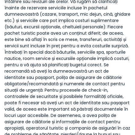
întâlnire sau revizuiri ale orelor. Vă rugăm să clarificați
înainte de rezervare serviciile incluse în pachetul
dumneavoastră (cazare, transport, mic dejun, cină, ghidare
etc.) și serviciile care pot implica costuri suplimentare
(băuturi, excursii opționale, cheltuieli personale): Fiecare
pachet turistic poate avea un conținut diferit; de aceea,
este bine să aflați în scris ce mese, transferuri, activități și
servicii sunt incluse în preț pentru a evita costurile surpriză.
Întrebați în special dacă băuturile, serviciile spa, sporturile
nautice, room service și excursiile opționale implică costuri,
pentru a vă ajuta să planificați bugetul corect. Se
recomandă să aveți la dumneavoastră un act de
identitate sau pașaport, polița de asigurare de călătorie
obligatorie/recomandată și numerele de contact pentru
situații de urgență: Pentru procesele de check-in,
controalele de securitate și posibilele formalități oficiale,
poate fi necesar să aveți un act de identitate sau pașaport
valid, de aceea este important să păstrați documentele în
locuri ușor accesibile. De asemenea, a avea polița de
asigurare de călătorie și informațiile de contact pentru
apropiații, operatorul turistic și compania de asigurări în caz
de probleme de sănătate, pierderi/daune la bunuri sau