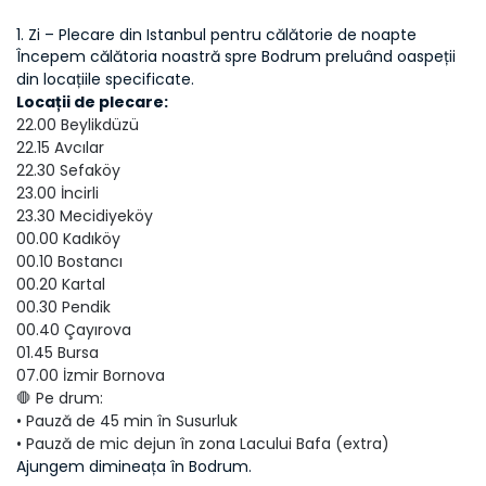
1. Zi – Plecare din Istanbul pentru călătorie de noapte
Începem călătoria noastră spre Bodrum preluând oaspeții 
din locațiile specificate.
Locații de plecare:
22.00 Beylikdüzü
22.15 Avcılar
22.30 Sefaköy
23.00 İncirli
23.30 Mecidiyeköy
00.00 Kadıköy
00.10 Bostancı
00.20 Kartal
00.30 Pendik
00.40 Çayırova
01.45 Bursa
07.00 İzmir Bornova
🛑 Pe drum:
• Pauză de 45 min în Susurluk
• Pauză de mic dejun în zona Lacului Bafa (extra)
Ajungem dimineața în Bodrum.