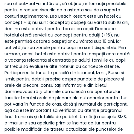
sau check-out-ul întârziat, să obțineți informații prealabile
pentru a reduce riscurile de a aștepta sau de a suporta
costuri suplimentare. Leo Beach Resort este un hotel cu
concept +16; nu sunt acceptați oaspeți cu vârsta sub 16 ani,
deci nu este potrivit pentru familii cu copii: Deoarece
hotelul oferă servicii cu concept pentru adulți (+16), nu
este permisă cazarea oaspeților cu vârsta sub 16 ani, iar
activitățile sau zonele pentru copii nu sunt disponibile. Prin
urmare, acest hotel este potrivit pentru oaspeții care caută
o vacanță relaxantă și centrată pe adulți; familiile cu copii
ar trebui să evalueze alte hoteluri cu concepte diferite.
Participarea la tur este posibilă din Istanbul, Izmit, Bursa și
İzmir; pentru detalii precise despre punctele de plecare și
orele de plecare, consultați informațiile din biletul
dumneavoastră și ultimele comunicări ale operatorului
turistic: Locul și orele de plecare ale autocarelor pentru tur
pot varia în funcție de oraș, dată și numărul de participanți,
așa că este important să verificați cu atenție programul
final transmis și detaliile de pe bilet. Urmăriți mesajele SMS,
e-mailurile sau apelurile primite înainte de tur pentru
posibile modificări de traseu, actualizări ale punctelor de