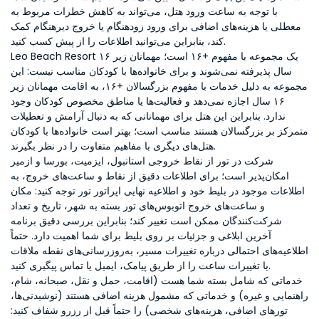
با توجه به ساعت ورود هتل، می‌تواند به کاهش خطرات مربوط به
معطلی یا هزینه‌های اضافی برای ورود زودهنگام یا خروج دیرهنگام کمک
کند، بنابراین می‌توانید اطلاعات را از پیش کسب کنید.
Leo Beach Resort یک مجموعه با مفهوم +۱۶ است؛ مهمانان زیر ۱۶
سال پذیرفته نمی‌شوند و برای خانواده‌ها با کودکان مناسب نیست: این
مجموعه به دلیل خدمات با مفهوم بزرگسالان +۱۶، به اقامت مهمانان زیر
۱۶ سال اجازه نمی‌دهد و فعالیت‌ها یا مناطق مخصوص کودکان وجود
ندارد. بنابراین این هتل برای مهمانانی که به دنبال آرامش و تعطیلات
متمرکز بر بزرگسالان هستند مناسب است؛ بهتر است خانواده‌ها با کودکان
هتل‌های دیگری با مفاهیم متفاوت را در نظر بگیرند.
شرکت در تور از نقاط خروجی استانبول، ایزمیت، بورسا و ازمیر
امکان‌پذیر است؛ برای اطلاعات دقیق از نقاط و ساعت‌های خروج، به
اطلاعات موجود در بلیط خود و اطلاعیه نهایی اپراتور تور توجه کنید: مکان
و ساعت‌های خروج اتوبوس‌های تور بسته به شهر، تاریخ و تعداد
شرکت‌کنندگان ممکن است تغییر کند؛ بنابراین بررسی دقیق برنامه
آخرین ابلاغی و جزئیات بر روی بلیط برای شما اهمیت دارد. حتماً
اطلاعیه‌های احتمالی درباره تغییرات مسیر، به‌روزرسانی‌های نقطه ملاقات
یا تغییرات ساعت را از طریق پیامک، ایمیل یا تماس پیگیری کنید.
خدماتی که شامل بسته شما هست (اقامت، حمل و نقل، صبحانه، شام،
راهنمایی و غیره) و خدماتی که مشمول هزینه اضافی هستند (نوشیدنی‌ها،
تورهای اضافی، هزینه‌های شخصی) را حتماً قبل از رزرو شفاف کنید: