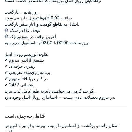
راهنمایان رویال آسل توریسم 24 ساعته در خدمت هستند.
روز پنجم – بازگشت
ساعت 11.00 اتاق‌ها تحویل داده می‌شوند.
انتقال به تقاطع گومبت و آغاز سفر بازگشت.
🛑 توقف غذا در سکه
🛑 آخرین توقف در سوزورلوک
بین ساعت 00.00 تا 02.00 به استانبول می‌رسیم.
تفاوت توریسم رویال آسل
✔ تضمین آژانس بدروم
✔ رهبری حرفه‌ای
✔ برنامه‌ریزی‌شده تفریحی
✔ در کنار دریا +16 مفهوم
✔ پشتیبانی 24/7
اگر سرگرمی می‌خواهید، باید به طور کامل لذت ببرید.
در بدروم تعطیلات عادی نیست — استاندارد رویال آسل وجود دارد.
شامل چه چیزی است
انتقال رفت و برگشت از استانبول، ازمیت، بورسا و ازمیر با اتوبوس
راحت