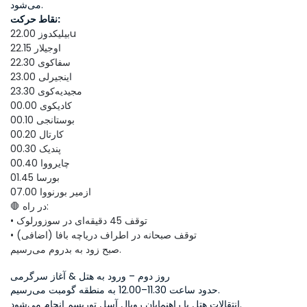
می‌شود.
نقاط حرکت:
22.00 بیلیکدوزu
22.15 اوجیلار
22.30 سفاکوی
23.00 اینجیرلی
23.30 مجیدیه‌کوی
00.00 کادیکوی
00.10 بوستانجی
00.20 کارتال
00.30 پندیک
00.40 چایرووا
01.45 بورسا
07.00 ازمیر بورنووا
🛑 در راه:
• توقف 45 دقیقه‌ای در سوزورلوک
• توقف صبحانه در اطراف دریاچه بافا (اضافی)
صبح زود به بدروم می‌رسیم.
روز دوم – ورود به هتل & آغاز سرگرمی
حدود ساعت 11.30–12.00 به منطقه گومبت می‌رسیم.
انتقالات هتل با راهنمایان رویال آسل توریسم انجام می‌شود.