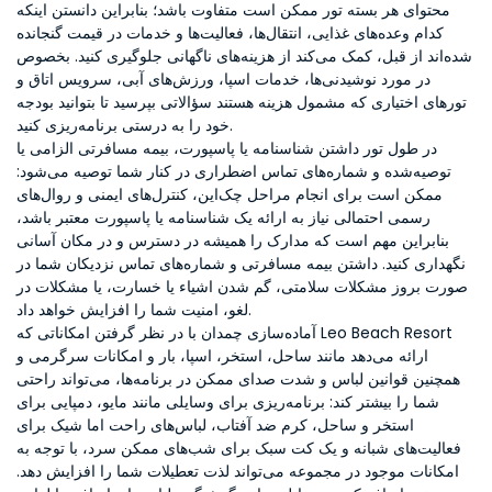
محتوای هر بسته تور ممکن است متفاوت باشد؛ بنابراین دانستن اینکه
کدام وعده‌های غذایی، انتقال‌ها، فعالیت‌ها و خدمات در قیمت گنجانده
شده‌اند از قبل، کمک می‌کند از هزینه‌های ناگهانی جلوگیری کنید. بخصوص
در مورد نوشیدنی‌ها، خدمات اسپا، ورزش‌های آبی، سرویس اتاق و
تورهای اختیاری که مشمول هزینه هستند سؤالاتی بپرسید تا بتوانید بودجه
خود را به درستی برنامه‌ریزی کنید.
در طول تور داشتن شناسنامه یا پاسپورت، بیمه مسافرتی الزامی یا
توصیه‌شده و شماره‌های تماس اضطراری در کنار شما توصیه می‌شود:
ممکن است برای انجام مراحل چک‌این، کنترل‌های ایمنی و روال‌های
رسمی احتمالی نیاز به ارائه یک شناسنامه یا پاسپورت معتبر باشد،
بنابراین مهم است که مدارک را همیشه در دسترس و در مکان آسانی
نگهداری کنید. داشتن بیمه مسافرتی و شماره‌های تماس نزدیکان شما در
صورت بروز مشکلات سلامتی، گم شدن اشیاء یا خسارت، یا مشکلات در
لغو، امنیت شما را افزایش خواهد داد.
آماده‌سازی چمدان با در نظر گرفتن امکاناتی که Leo Beach Resort
ارائه می‌دهد مانند ساحل، استخر، اسپا، بار و امکانات سرگرمی و
همچنین قوانین لباس و شدت صدای ممکن در برنامه‌ها، می‌تواند راحتی
شما را بیشتر کند: برنامه‌ریزی برای وسایلی مانند مایو، دمپایی برای
استخر و ساحل، کرم ضد آفتاب، لباس‌های راحت اما شیک برای
فعالیت‌های شبانه و یک کت سبک برای شب‌های ممکن سرد، با توجه به
امکانات موجود در مجموعه می‌تواند لذت تعطیلات شما را افزایش دهد.