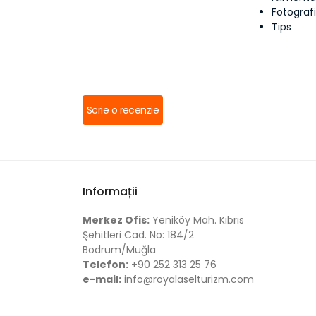
Fotografi
Tips
Scrie o recenzie
Informații
Merkez Ofis:
Yeniköy Mah. Kıbrıs
Şehitleri Cad. No: 184/2
Bodrum/Muğla
Telefon:
+90 252 313 25 76
e-mail:
info@royalaselturizm.com