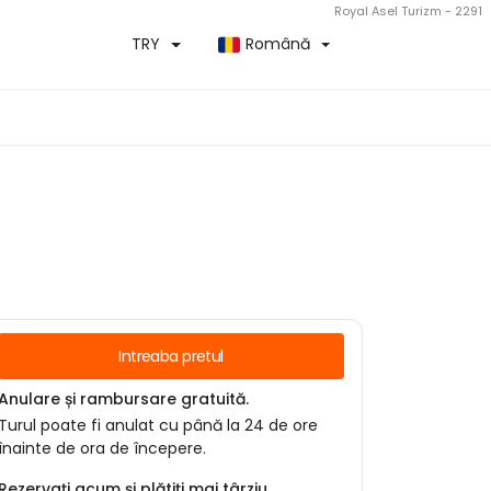
Royal Asel Turizm - 2291
TRY
Română
Intreaba pretul
Anulare și rambursare gratuită.
Turul poate fi anulat cu până la 24 de ore
înainte de ora de începere.
Rezervați acum și plătiți mai târziu.