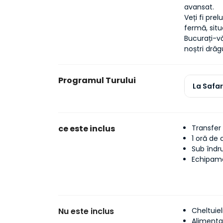
avansat.
Veți fi pre
fermă, sit
Bucurați-vă 
noștri drăgu
Programul Turului
La Safar
ce este inclus
Transfer
1 oră de 
Sub îndr
Echipame
Nu este inclus
Cheltuiel
Alimentaț