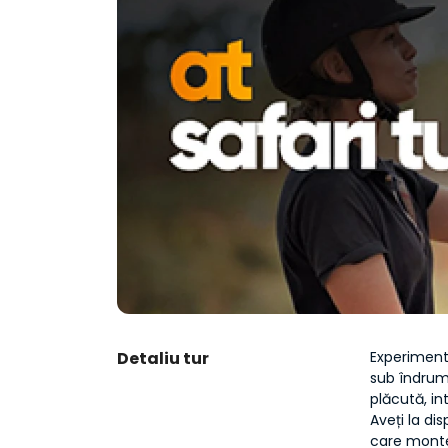
Detaliu tur
Experimenta
sub îndruma
plăcută, i
Aveți la di
care montea