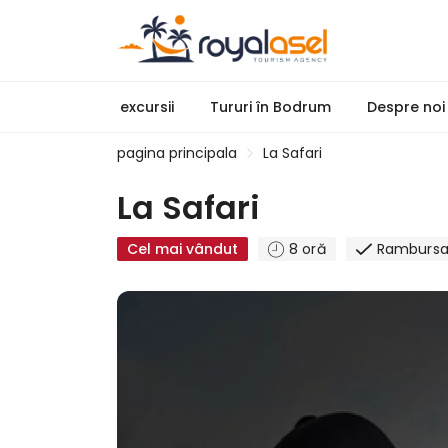
excursii
Tururi în Bodrum
Despre noi
pagina principala
La Safari
La Safari
Cel mai vândut
8 oră
Rambursar