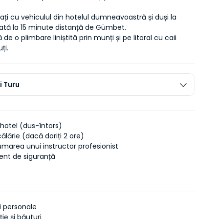
luați cu vehiculul din hotelul dumneavoastră și duși la 
uată la 15 minute distanță de Gümbet.
de o plimbare liniștită prin munți și pe litoral cu caii 
ți.
i Turu
 hotel (dus-întors)
călărie (dacă doriți 2 ore)
umarea unui instructor profesionist
nt de siguranță
i personale
ie și băuturi