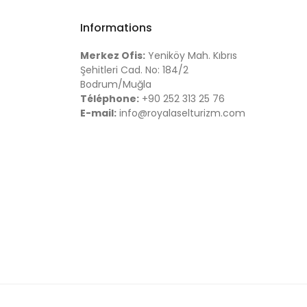
Informations
Merkez Ofis:
Yeniköy Mah. Kıbrıs
Şehitleri Cad. No: 184/2
Bodrum/Muğla
Téléphone:
+90 252 313 25 76
E-mail:
info@royalaselturizm.com