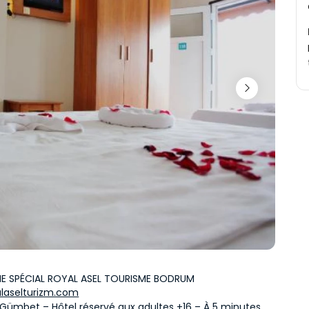
 SPÉCIAL ROYAL ASEL TOURISME BODRUM
laselturizm.com
Gümbet – Hôtel réservé aux adultes +16 – À 5 minutes 