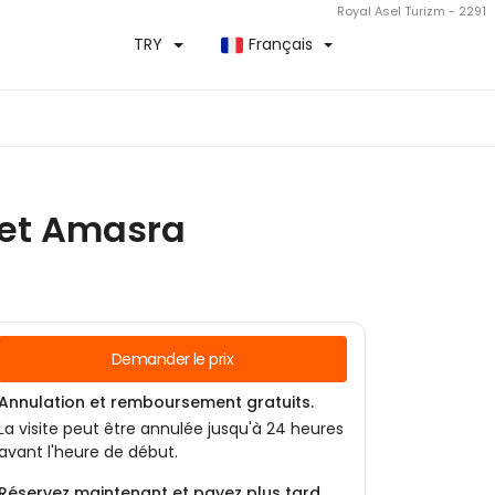
Royal Asel Turizm - 2291
TRY
Français
u et Amasra
Demander le prix
Annulation et remboursement gratuits.
La visite peut être annulée jusqu'à 24 heures
avant l'heure de début.
Réservez maintenant et payez plus tard.