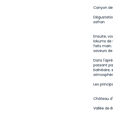
Canyon de 
Dégustatio
safran
Ensuite, vo
lokums de S
faits main.
saveurs de 
Dans l'aprè
passant pa
balnéaire,
atmosphère 
Les princip
Château d'
Vallée de B