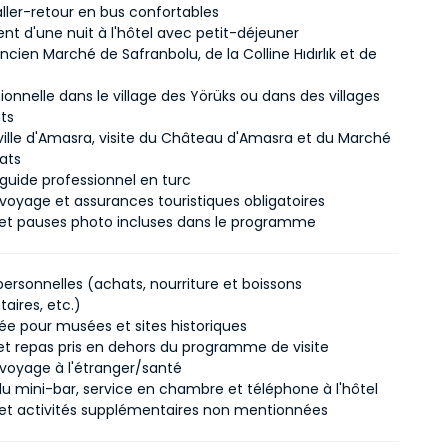
aller-retour en bus confortables
t d'une nuit à l'hôtel avec petit-déjeuner
'Ancien Marché de Safranbolu, de la Colline Hıdırlık et de
itionnelle dans le village des Yörüks ou dans des villages
ts
 ville d'Amasra, visite du Château d'Amasra et du Marché
nats
 guide professionnel en turc
voyage et assurances touristiques obligatoires
 et pauses photo incluses dans le programme
ersonnelles (achats, nourriture et boissons
aires, etc.)
rée pour musées et sites historiques
et repas pris en dehors du programme de visite
voyage à l'étranger/santé
 du mini-bar, service en chambre et téléphone à l'hôtel
 et activités supplémentaires non mentionnées