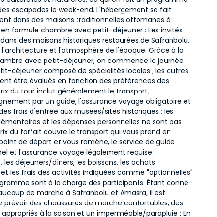
 des escapades le week-end. L'hébergement se fait
nt dans des maisons traditionnelles ottomanes à
 en formule chambre avec petit-déjeuner : Les invités
 dans des maisons historiques restaurées de Safranbolu,
i l'architecture et l'atmosphère de l'époque. Grâce à la
ambre avec petit-déjeuner, on commence la journée
tit-déjeuner composé de spécialités locales ; les autres
ent être évalués en fonction des préférences des
 prix du tour inclut généralement le transport,
nement par un guide, l'assurance voyage obligatoire et
des frais d'entrée aux musées/sites historiques ; les
lémentaires et les dépenses personnelles ne sont pas
 prix du forfait couvre le transport qui vous prend en
point de départ et vous ramène, le service de guide
nel et l'assurance voyage légalement requise.
les déjeuners/dîners, les boissons, les achats
et les frais des activités indiquées comme "optionnelles"
ogramme sont à la charge des participants. Étant donné
beaucoup de marche à Safranbolu et Amasra, il est
de prévoir des chaussures de marche confortables, des
appropriés à la saison et un imperméable/parapluie : En