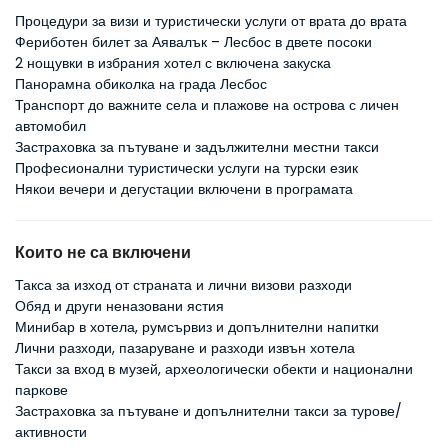
Процедури за визи и туристически услуги от врата до врата
Фериботен билет за Аявалък – Лесбос в двете посоки
2 нощувки в избрания хотел с включена закуска
Панорамна обиколка на града Лесбос
Транспорт до важните села и плажове на острова с личен
автомобил
Застраховка за пътуване и задължителни местни такси
Професионални туристически услуги на турски език
Някои вечери и дегустации включени в програмата
Които не са включени
Такса за изход от страната и лични визови разходи
Обяд и други неназовани ястия
Минибар в хотела, румсървиз и допълнителни напитки
Лични разходи, пазаруване и разходи извън хотела
Такси за вход в музей, археологически обекти и национални
паркове
Застраховка за пътуване и допълнителни такси за турове/
активности