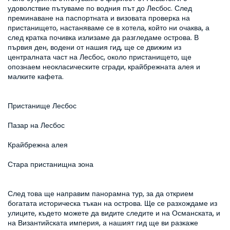
удоволствие пътуваме по водния път до Лесбос. След 
преминаване на паспортната и визовата проверка на 
пристанището, настаняваме се в хотела, който ни очаква, а 
след кратка почивка излизаме да разгледаме острова. В 
първия ден, водени от нашия гид, ще се движим из 
централната част на Лесбос, около пристанището, ще 
опознаем неокласическите сгради, крайбрежната алея и 
малките кафета.
Пристанище Лесбос
Пазар на Лесбос
Крайбрежна алея
Стара пристанищна зона
След това ще направим панорамна тур, за да открием 
богатата историческа тъкан на острова. Ще се разхождаме из 
улиците, където можете да видите следите и на Османската, и 
на Византийската империя, а нашият гид ще ви разкаже 