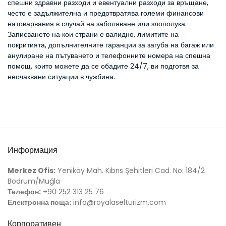
спешни здравни разходи и евентуални разходи за връщане,
често е задължителна и предотвратява големи финансови
натоварвания в случай на заболяване или злополука.
Записването на кои страни е валидно, лимитите на
покритията, допълнителните гаранции за загуба на багаж или
анулиране на пътуването и телефонните номера на спешна
помощ, които можете да се обадите 24/7, ви подготвя за
неочаквани ситуации в чужбина.
Информация
Merkez Ofis:
Yeniköy Mah. Kıbrıs Şehitleri Cad. No: 184/2
Bodrum/Muğla
Телефон:
+90 252 313 25 76
Електронна поща:
info@royalaselturizm.com
Корпоративен