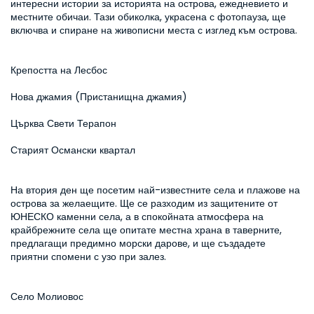
интересни истории за историята на острова, ежедневието и 
местните обичаи. Тази обиколка, украсена с фотопауза, ще 
включва и спиране на живописни места с изглед към острова.
Крепостта на Лесбос
Нова джамия (Пристанищна джамия)
Църква Свети Терапон
Старият Османски квартал
На втория ден ще посетим най-известните села и плажове на 
острова за желаещите. Ще се разходим из защитените от 
ЮНЕСКО каменни села, а в спокойната атмосфера на 
крайбрежните села ще опитате местна храна в таверните, 
предлагащи предимно морски дарове, и ще създадете 
приятни спомени с узо при залез.
Село Молиовос