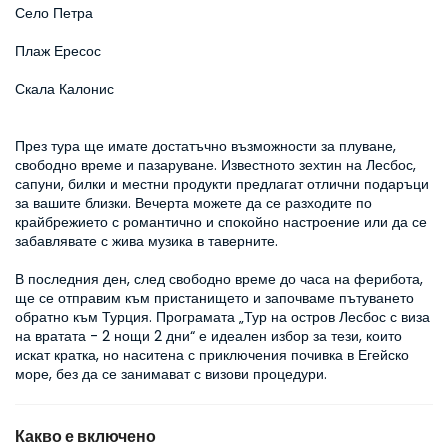
Село Петра
Плаж Ересос
Скала Калонис
През тура ще имате достатъчно възможности за плуване, 
свободно време и пазаруване. Известното зехтин на Лесбос, 
сапуни, билки и местни продукти предлагат отлични подаръци 
за вашите близки. Вечерта можете да се разходите по 
крайбрежието с романтично и спокойно настроение или да се 
забавлявате с жива музика в таверните.

В последния ден, след свободно време до часа на ферибота, 
ще се отправим към пристанището и започваме пътуването 
обратно към Турция. Програмата „Тур на остров Лесбос с виза 
на вратата - 2 нощи 2 дни“ е идеален избор за тези, които 
искат кратка, но наситена с приключения почивка в Егейско 
море, без да се занимават с визови процедури.
Какво е включено