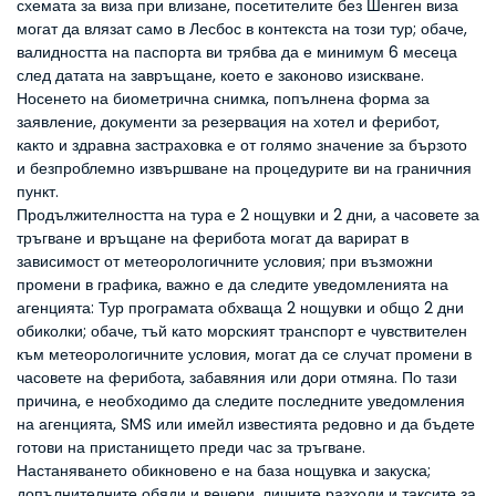
схемата за виза при влизане, посетителите без Шенген виза
могат да влязат само в Лесбос в контекста на този тур; обаче,
валидността на паспорта ви трябва да е минимум 6 месеца
след датата на завръщане, което е законово изискване.
Носенето на биометрична снимка, попълнена форма за
заявление, документи за резервация на хотел и ферибот,
както и здравна застраховка е от голямо значение за бързото
и безпроблемно извършване на процедурите ви на граничния
пункт.
Продължителността на тура е 2 нощувки и 2 дни, а часовете за
тръгване и връщане на ферибота могат да варират в
зависимост от метеорологичните условия; при възможни
промени в графика, важно е да следите уведомленията на
агенцията: Тур програмата обхваща 2 нощувки и общо 2 дни
обиколки; обаче, тъй като морският транспорт е чувствителен
към метеорологичните условия, могат да се случат промени в
часовете на ферибота, забавяния или дори отмяна. По тази
причина, е необходимо да следите последните уведомления
на агенцията, SMS или имейл известията редовно и да бъдете
готови на пристанището преди час за тръгване.
Настаняването обикновено е на база нощувка и закуска;
допълнителните обяди и вечери, личните разходи и таксите за