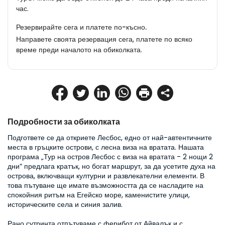
час.
Резервирайте сега и платете по-късно.
Направете своята резервация сега, платете по всяко
време преди началото на обиколката.
Подробности за обиколката
Подгответе се да откриете Лесбос, едно от най-автентичните 
места в гръцките острови, с лесна виза на вратата. Нашата 
програма „Тур на остров Лесбос с виза на вратата - 2 нощи 2 
дни“ предлага кратък, но богат маршрут, за да усетите духа на 
острова, включващи културни и развлекателни елементи. В 
това пътуване ще имате възможността да се насладите на 
спокойния ритъм на Егейско море, каменистите улици, 
историческите села и синия залив.

Рано сутринта отпътуваме с ферибот от Айвалък и с 