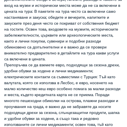
вход на музеи и исторически места може да не са включени в
цената на тура: В пакетите на тура често са включени само
настаняване и закуска; обедите и вечерите, напитките и
закуските през деня често се покриват от собствения бюджет
на гостите. Освен това, входовете на музеите, историческите
забележителности, църквите или археологическите места,
както и лични покупки, сувенири и подобни разходи
обикновено са допълнителни и е важно да се провери
внимателно предварително в детайлите на тура какви услуги
са включени в цената.
Препоръчва се да вземете евро, подходящи за сезона дрехи,
удобни обувки за ходене и лични медикаменти;
електрическите контакти са съвместими с Турция: Тъй като
валутата, която се използва в Лесбос, е евро, носенето на
малко количество кеш евро особено помага за малки разходи
и места, където кредитната карта не се приема. Поради
многото пешеходни обиколки на острова, плажни разходки и
проучвания на града, е важно да не забравяте да носите
подходящи дрехи за сезона, слънцезащитни продукти, шапка
и удобни обувки за ходене, а също така и редовно
използваните си лични медикаменти; освен това, тъй като