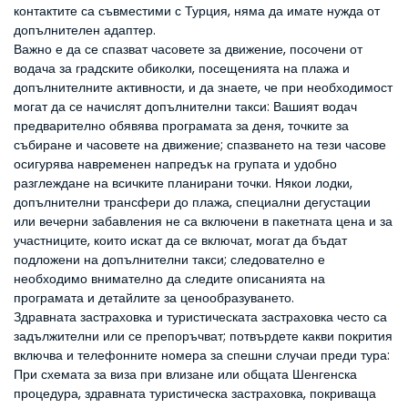
контактите са съвместими с Турция, няма да имате нужда от
допълнителен адаптер.
Важно е да се спазват часовете за движение, посочени от
водача за градските обиколки, посещенията на плажа и
допълнителните активности, и да знаете, че при необходимост
могат да се начислят допълнителни такси: Вашият водач
предварително обявява програмата за деня, точките за
събиране и часовете на движение; спазването на тези часове
осигурява навременен напредък на групата и удобно
разглеждане на всичките планирани точки. Някои лодки,
допълнителни трансфери до плажа, специални дегустации
или вечерни забавления не са включени в пакетната цена и за
участниците, които искат да се включат, могат да бъдат
подложени на допълнителни такси; следователно е
необходимо внимателно да следите описанията на
програмата и детайлите за ценообразуването.
Здравната застраховка и туристическата застраховка често са
задължителни или се препоръчват; потвърдете какви покрития
включва и телефонните номера за спешни случаи преди тура:
При схемата за виза при влизане или общата Шенгенска
процедура, здравната туристическа застраховка, покриваща