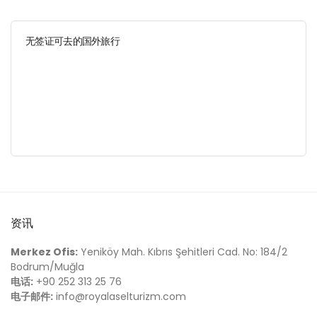
无签证可去的国外旅行
资讯
Merkez Ofis:
Yeniköy Mah. Kıbrıs Şehitleri Cad. No: 184/2
Bodrum/Muğla
电话:
+90 252 313 25 76
电子邮件:
info@royalaselturizm.com