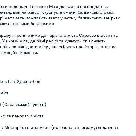
урній подорожі Північною Македонією ви насолодитесь 
аєвидами на озеро і скуштуєте смачні балканські страви, 
рі матимете можливість взяти участь у балканських вечірках 
зикою з іншими бажаючими.

ршрут пролягатиме до чарівного міста Сараєво в Боснії та 
 У цьому місті, де різні релігії та культури співіснують 
літь, ви відвідаєте місця, що свідчать про історію, а також 
 емоційні моменти.
четь Газі Хусрев-бей
міст
ї (Сараєвський тунель)
cka та панорами міста
 у Мостарі та старе місто (включено в програму/додаткова 