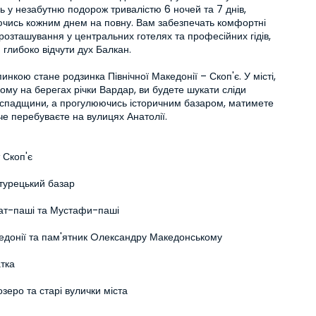
ь у незабутню подорож тривалістю 6 ночей та 7 днів, 
чись кожним днем на повну. Вам забезпечать комфортні 
розташування у центральних готелях та професійних гідів, 
глибоко відчути дух Балкан.

нкою стане родзинка Північної Македонії – Скоп'є. У місті, 
му на берегах річки Вардар, ви будете шукати сліди 
 спадщини, а прогулюючись історичним базаром, матимете 
аче перебуваєте на вулицях Анатолії.
 Скоп'є
 турецький базар
ат-паші та Мустафи-паші
донії та пам'ятник Oлександру Македонському
тка
зеро та старі вулички міста