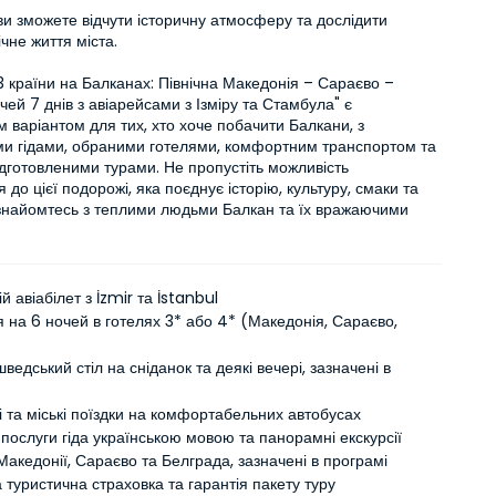
ви зможете відчути історичну атмосферу та дослідити 
чне життя міста.

 країни на Балканах: Північна Македонія – Сараєво – 
чей 7 днів з авіарейсами з Ізміру та Стамбула" є 
 варіантом для тих, хто хоче побачити Балкани, з 
ми гідами, обраними готелями, комфортним транспортом та 
дготовленими турами. Не пропустіть можливість 
 до цієї подорожі, яка поєднує історію, культуру, смаки та 
ознайомтесь з теплими людьми Балкан та їх вражаючими 
й авіабілет з İzmir та İstanbul
на 6 ночей в готелях 3* або 4* (Македонія, Сараєво,
едський стіл на сніданок та деякі вечері, зазначені в
кі та міські поїздки на комфортабельних автобусах
послуги гіда українською мовою та панорамні екскурсії
Македонії, Сараєво та Белграда, зазначені в програмі
 туристична страховка та гарантія пакету туру