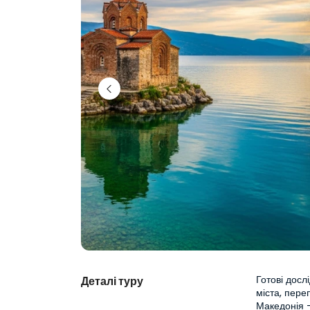
Готові досл
Деталі туру
міста, переп
Македонія –