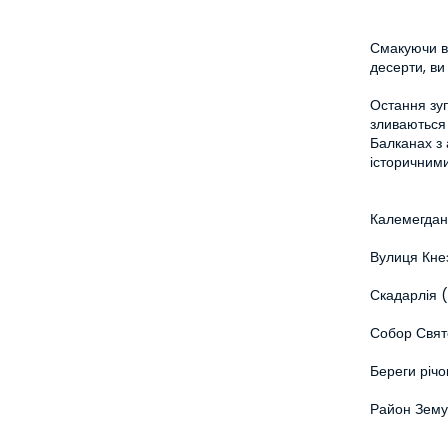
Смакуючи ві
десерти, ви
Остання зуп
зливаються 
Балканах з 
історичними
Калемегдан
Вулиця Кне
Скадарлія (
Собор Свят
Береги річ
Район Зему