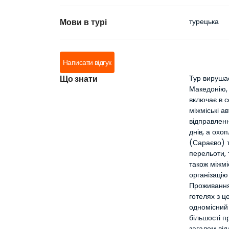
Мови в турі
турецька
Написати відгук
Що знати
Тур вирушає
Македонію, 
включає в с
міжміські а
відправленн
днів, а охо
(Сараєво) т
перельоти, 
також міжмі
організацію
Проживання 
готелях з 
одномісний 
більшості п
загалом від