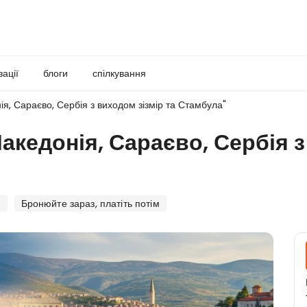
вації
блоги
спілкування
ія, Сараєво, Сербія з виходом зізмір та Стамбула"
Македонія, Сараєво, Сербія з
я
Бронюйте зараз, платіть потім