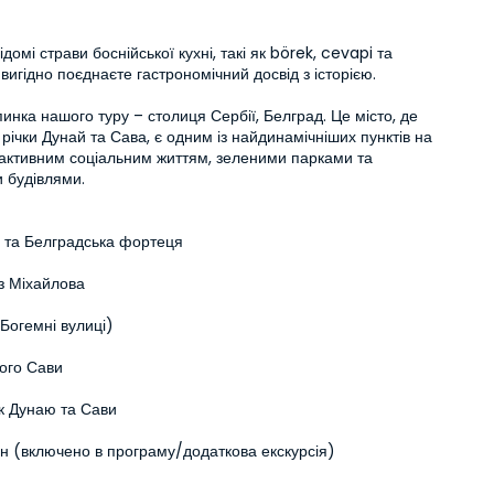
домі страви боснійської кухні, такі як börek, cevapi та 
 вигідно поєднаєте гастрономічний досвід з історією.

инка нашого туру – столиця Сербії, Белград. Це місто, де 
річки Дунай та Сава, є одним із найдинамічніших пунктів на 
активним соціальним життям, зеленими парками та 
 будівлями.
 та Белградська фортеця
з Міхайлова
Богемні вулиці)
ого Сави
ок Дунаю та Сави
н (включено в програму/додаткова екскурсія)