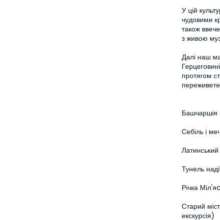
У цій культ
чудовими кр
також ввече
з живою му
Далі наш ма
Герцеговині.
протягом сто
переживете
Башчаршія
Себіль і ме
Латинський 
Тунель наді
Річка Міл'я
Старий міст
екскурсія)