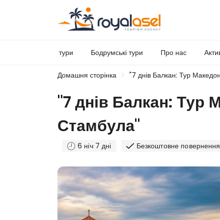
тури
Бодрумські тури
Про нас
Акти
Домашня сторінка
"7 днів Балкан: Тур Македон
"7 днів Балкан: Тур 
Стамбула"
6 ніч 7 дні
Безкоштовне поверненн