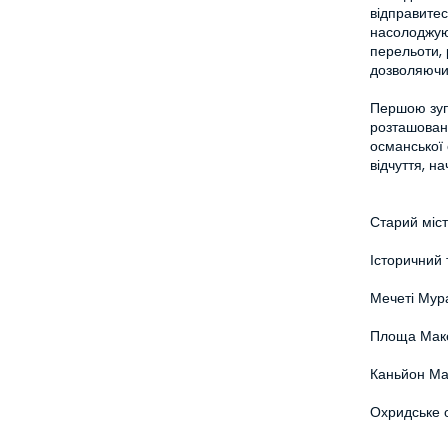
відправитес
насолоджую
перельоти, 
дозволяючи 
Першою зупи
розташовано
османської
відчуття, н
Старий міст
Історичний
Мечеті Мур
Площа Маке
Каньйон Ма
Охридське о