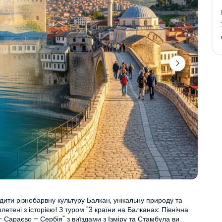
ідити різнобарвну культуру Балкан, унікальну природу та 
летені з історією! З туром "3 країни на Балканах: Північна 
 Сараєво – Сербія" з виїздами з Ізміру та Стамбула ви 