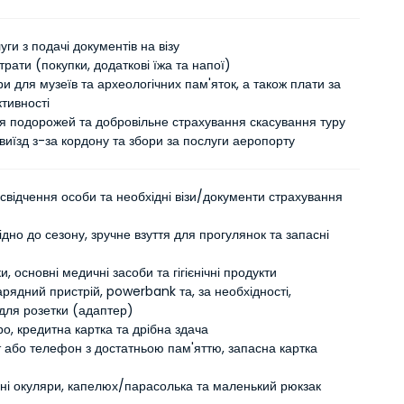
уги з подачі документів на візу
трати (покупки, додаткові їжа та напої)
ри для музеїв та археологічних пам'яток, а також плати за
ктивності
я подорожей та добровільне страхування скасування туру
виїзд з-за кордону та збори за послуги аеропорту
свідчення особи та необхідні візи/документи страхування
ідно до сезону, зручне взуття для прогулянок та запасні
и, основні медичні засоби та гігієнічні продукти
рядний пристрій, powerbank та, за необхідності,
 для розетки (адаптер)
вро, кредитна картка та дрібна здача
 або телефон з достатньою пам'яттю, запасна картка
ні окуляри, капелюх/парасолька та маленький рюкзак