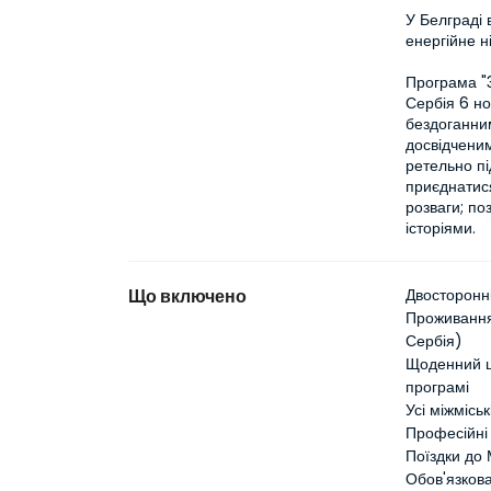
У Белграді 
енергійне ні
Програма "3
Сербія 6 но
бездоганним
досвідчени
ретельно пі
приєднатися
розваги; п
історіями.
Що включено
Двосторонні
Проживання 
Сербія)
Щоденний шв
програмі
Усі міжмісь
Професійні 
Поїздки до 
Обов'язкова