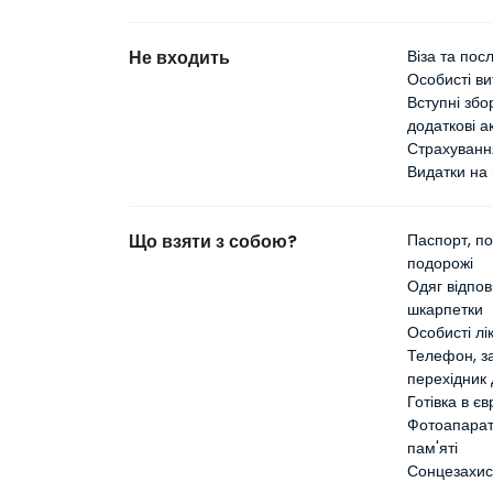
Не входить
Віза та посл
Особисті ви
Вступні збо
додаткові а
Страхуванн
Видатки на 
Що взяти з собою?
Паспорт, по
подорожі
Одяг відпов
шкарпетки
Особисті лік
Телефон, за
перехідник
Готівка в є
Фотоапарат
пам'яті
Сонцезахис