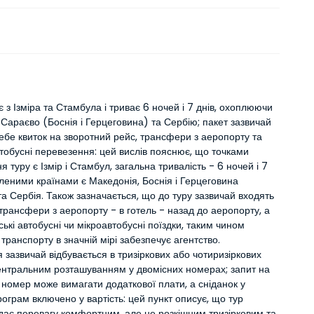
 з Ізміра та Стамбула і триває 6 ночей і 7 днів, охоплюючи
Сараєво (Боснія і Герцеговина) та Сербію; пакет зазвичай
ебе квиток на зворотний рейс, трансфери з аеропорту та
втобусні перевезення: цей вислів пояснює, що точками
я туру є Ізмір і Стамбул, загальна тривалість - 6 ночей і 7
пленими країнами є Македонія, Боснія і Герцеговина
а Сербія. Також зазначається, що до туру зазвичай входять
трансфери з аеропорту - в готель - назад до аеропорту, а
ські автобусні чи мікроавтобусні поїздки, таким чином
 транспорту в значній мірі забезпечує агентство.
зазвичай відбувається в тризіркових або чотиризіркових
центральним розташуванням у двомісних номерах; запит на
номер може вимагати додаткової плати, а сніданок у
рограм включено у вартість: цей пункт описує, що тур
дає перевагу комфортним, але не розкішним тризірковим та