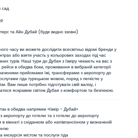
 сад
ер
терс та Айн Дубай (буде видно ззовні)
ьного часу ви можете дослідити всесвітньо відомі бренди у 
нтрах або взяти участь у кольорових заходах під час 
них турів. Наші тури до Дубая з Ізміру чекають на вас з 
 рейси в обидва боки, проживання в вибраній категорії 
значеними прийомами їжі, трансферами з аеропорту до 
ослугами гіда турецькою мовою, поряд з легкістю у 
зи. Вам лише потрібно підготувати свій валізу, і 
атися яскравим світом Дубая з комфортом та безпекою.
ітак в обидва напрямки «Ізмір - Дубай»
з аеропорту до готелю та з готелю до аеропорту
в кімнаті з сніданком або напівпансіоном у визначеній
отелю
 екскурсія містом та послуги гіда