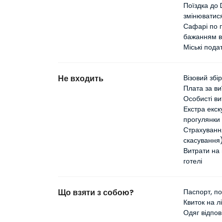
Поїздка до 
змінюватис
Сафарі по п
бажанням в
Міські пода
Не входить
Візовий збір
Плата за ви
Особисті ви
Екстра екск
прогулянки
Страхуванн
скасування
Витрати на 
готелі
Що взяти з собою?
Паспорт, п
Квиток на л
Одяг відпов