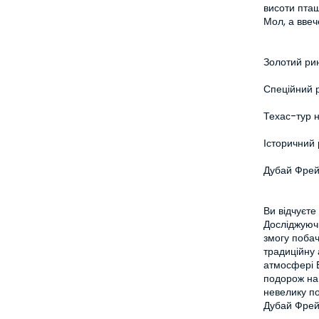
висоти пташ
Мол, а ввеч
Золотий ри
Спеційний 
Техас-тур 
Історичний 
Дубай Фре
Ви відчуєте 
Досліджуючи
змогу побач
традиційну 
атмосфері Б
подорож на 
невелику по
Дубай Фрейм