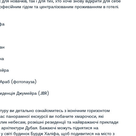
для новачків, так і для тих, хто хоче знову відкрити для себе 
рофесійним гідом та централізованим проживанням в готелі.
фа
ан
на
ейра
Араб (фотопауза)
иденція Джумейра (JBR)
 туру ви детально ознайомитесь з іконічним горизонтом 
час панорамної екскурсії ви побачите хмарочоси, які 
лик небесам, розкішні резиденції та найвражаючі приклади 
архітектури Дубая. Бажаючі можуть піднятися на 
у світі будинок Бурдж Халіфа, щоб подивитися на місто з 