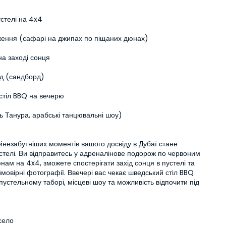
стелі на 4x4
ення (сафарі на джипах по піщаних дюнах)
на заході сонця
д (сандборд)
стіл BBQ на вечерю
ь Танура, арабські танцювальні шоу)
незабутніших моментів вашого досвіду в Дубаї стане 
стелі. Ви відправитесь у адреналінове подорож по червоним 
ам на 4x4, зможете спостерігати захід сонця в пустелі та 
мовірні фотографії. Ввечері вас чекає шведський стіл BBQ 
 пустельному таборі, місцеві шоу та можливість відпочити під 
село