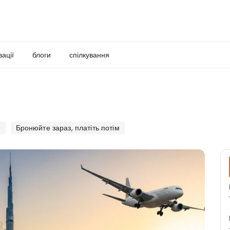
вації
блоги
спілкування
я
Бронюйте зараз, платіть потім