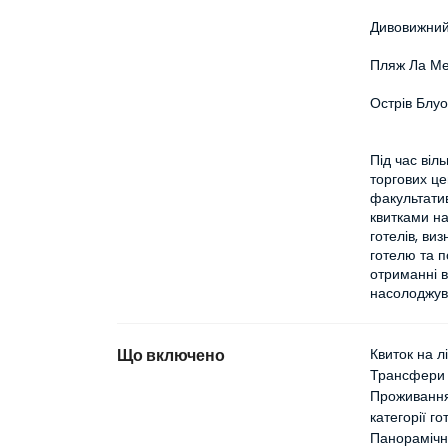
Дивовижний
Пляж Ла М
Острів Блуо
Під час віл
торгових це
факультатив
квитками на
готелів, ви
готелю та п
отриманні ві
насолоджув
Що включено
Квиток на л
Трансфери 
Проживання 
категорії г
Панорамічна