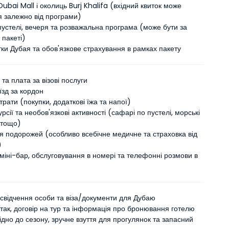
Dubai Mall і околиць Burj Khalifa (вхідний квиток може
я залежно від програми)
устелі, вечеря та розважальна програма (може бути за
 пакеті)
тки Дубая та обов'язкове страхування в рамках пакету
 та плата за візові послуги
їзд за кордон
трати (покупки, додаткові їжа та напої)
урсії та необов'язкові активності (сафарі по пустелі, морські
 тощо)
я подорожей (особливо всебічне медичне та страховка від
)
міні-бар, обслуговування в номері та телефонні розмови в
освідчення особи та віза/документи для Дубаю
ітак, договір на тур та інформація про бронювання готелю
ідно до сезону, зручне взуття для прогулянок та запасний