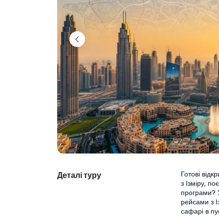
Готові відк
Деталі туру
з Ізміру, п
програми? У
рейсами з І
сафарі в пу