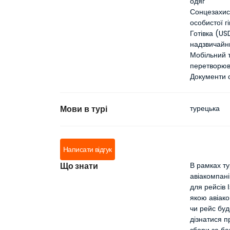
одяг
Сонцезахис
особистої гі
Готівка (US
надзвичайн
Мобільний т
перетворюв
Документи с
Мови в турі
турецька
Написати відгук
Що знати
В рамках ту
авіакомпані
для рейсів 
якою авіако
чи рейс буд
дізнатися п