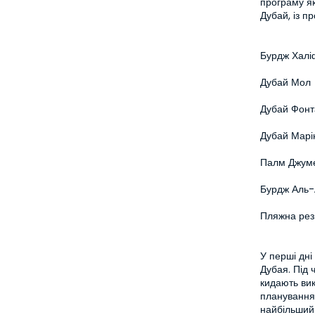
програму як 
Дубай, із п
Бурдж Халі
Дубай Мол
Дубай Фонт
Дубай Марі
Палм Джум
Бурдж Аль-
Пляжна рез
У перші дні
Дубая. Під 
кидають вик
планування 
найбільший 