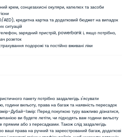
ний крем, сонцезахисні окуляри, капелюх та засоби
гієни
D/AED), кредитна картка та додатковий бюджет на випадок
их ситуацій
елефон, зарядний пристрій, powerbank і, якщо потрібно,
ач розеток
трахування подорожі та постійно вживані ліки
ристичного пакету потрібно заздалегідь з'ясувати
ю, години вильоту, права на багаж та наявність пересадок
Ізмір–Дубай–Ізмір: Перед покупкою туру важливо дізнатися,
мпанією ви будете летіти, чи підходять вам години вильоту
е прямим або з пересадками. Також слід заздалегідь
ро ваші права на ручний та зареєстрований багаж, додаткові