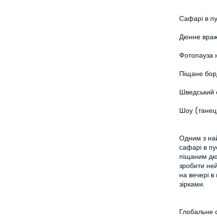
Сафарі в пу
Дюнне враж
Фотопауза 
Піщане бор
Шведський 
Шоу (танец
Одним з най
сафарі в пу
піщаним дюн
зробити ней
на вечері в
зірками.
Глобальне 