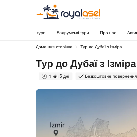
тури
Бодрумські тури
Про нас
Акти
Домашня сторінка
Тур до Дубаї з Ізміра
Тур до Дубаї з Ізміра
4 ніч 5 дні
Безкоштовне поверненн