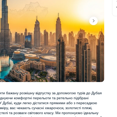
рити бажану розкішну відпустку за допомогою турів до Дубая 
оєднуючи комфортні перельоти та ретельно підібрані 
 Дубаї, куди легко дістатися прямими або з пересадкою 
зміру, вас чекають сучасні хмарочоси, золотисті пляжі, 
стелі та розваги світового класу. Ми пропонуємо ідеальну 