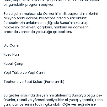
tarih, doğa ve lezzet dolu yoğun ama bir o kadar da keyifli 
bir günübirlik program başlıyor.

Bursa şehir merkezinde Osmanlı’nın ilk başkentinin izlerini 
taşıyan tarihi dokuyu keşfetme fırsatı bulacaksınız. 
Rehberimizin anlatımları eşliğinde Bursa’nın kuruluş 
hikâyesini dinlerken, çarşıların, hanların ve camilerin 
arasında zamanda yolculuğa çıkacaksınız.
Ulu Cami
Koza Han
Kapalı Çarşı
Yeşil Türbe ve Yeşil Cami
Tophane ve Saat Kulesi (Panoramik)
Bu geziler sırasında dileyen misafirlerimiz Bursa’ya özgü ipek 
ürünler, tekstil ve yöresel hediyelikler alışverişi yapabilir; tarihi 
çarşı atmosferinin tadını çıkarabilir. Öğle yemeğinde ise 