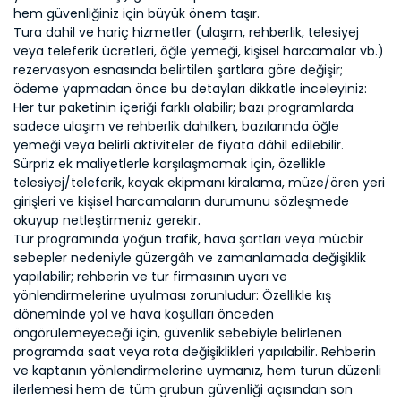
hem güvenliğiniz için büyük önem taşır.
Tura dahil ve hariç hizmetler (ulaşım, rehberlik, telesiyej
veya teleferik ücretleri, öğle yemeği, kişisel harcamalar vb.)
rezervasyon esnasında belirtilen şartlara göre değişir;
ödeme yapmadan önce bu detayları dikkatle inceleyiniz:
Her tur paketinin içeriği farklı olabilir; bazı programlarda
sadece ulaşım ve rehberlik dahilken, bazılarında öğle
yemeği veya belirli aktiviteler de fiyata dâhil edilebilir.
Sürpriz ek maliyetlerle karşılaşmamak için, özellikle
telesiyej/teleferik, kayak ekipmanı kiralama, müze/ören yeri
girişleri ve kişisel harcamaların durumunu sözleşmede
okuyup netleştirmeniz gerekir.
Tur programında yoğun trafik, hava şartları veya mücbir
sebepler nedeniyle güzergâh ve zamanlamada değişiklik
yapılabilir; rehberin ve tur firmasının uyarı ve
yönlendirmelerine uyulması zorunludur: Özellikle kış
döneminde yol ve hava koşulları önceden
öngörülemeyeceği için, güvenlik sebebiyle belirlenen
programda saat veya rota değişiklikleri yapılabilir. Rehberin
ve kaptanın yönlendirmelerine uymanız, hem turun düzenli
ilerlemesi hem de tüm grubun güvenliği açısından son