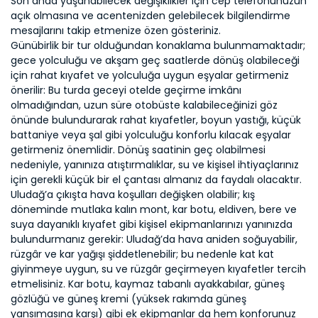
Son anda yaşanabilecek değişiklikler için cep telefonunuzun
açık olmasına ve acentenizden gelebilecek bilgilendirme
mesajlarını takip etmenize özen gösteriniz.
Günübirlik bir tur olduğundan konaklama bulunmamaktadır;
gece yolculuğu ve akşam geç saatlerde dönüş olabileceği
için rahat kıyafet ve yolculuğa uygun eşyalar getirmeniz
önerilir: Bu turda geceyi otelde geçirme imkânı
olmadığından, uzun süre otobüste kalabileceğinizi göz
önünde bulundurarak rahat kıyafetler, boyun yastığı, küçük
battaniye veya şal gibi yolculuğu konforlu kılacak eşyalar
getirmeniz önemlidir. Dönüş saatinin geç olabilmesi
nedeniyle, yanınıza atıştırmalıklar, su ve kişisel ihtiyaçlarınız
için gerekli küçük bir el çantası almanız da faydalı olacaktır.
Uludağ’a çıkışta hava koşulları değişken olabilir; kış
döneminde mutlaka kalın mont, kar botu, eldiven, bere ve
suya dayanıklı kıyafet gibi kişisel ekipmanlarınızı yanınızda
bulundurmanız gerekir: Uludağ’da hava aniden soğuyabilir,
rüzgâr ve kar yağışı şiddetlenebilir; bu nedenle kat kat
giyinmeye uygun, su ve rüzgâr geçirmeyen kıyafetler tercih
etmelisiniz. Kar botu, kaymaz tabanlı ayakkabılar, güneş
gözlüğü ve güneş kremi (yüksek rakımda güneş
yansımasına karşı) gibi ek ekipmanlar da hem konforunuz