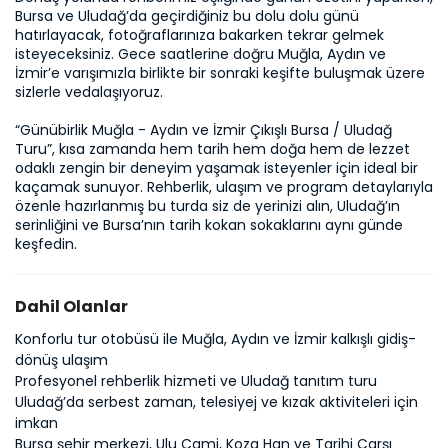
Bursa ve Uludağ’da geçirdiğiniz bu dolu dolu günü 
hatırlayacak, fotoğraflarınıza bakarken tekrar gelmek 
isteyeceksiniz. Gece saatlerine doğru Muğla, Aydın ve 
İzmir’e varışımızla birlikte bir sonraki keşifte buluşmak üzere 
sizlerle vedalaşıyoruz.

“Günübirlik Muğla - Aydın ve İzmir Çıkışlı Bursa / Uludağ 
Turu”, kısa zamanda hem tarih hem doğa hem de lezzet 
odaklı zengin bir deneyim yaşamak isteyenler için ideal bir 
kaçamak sunuyor. Rehberlik, ulaşım ve program detaylarıyla 
özenle hazırlanmış bu turda siz de yerinizi alın, Uludağ’ın 
serinliğini ve Bursa’nın tarih kokan sokaklarını aynı günde 
keşfedin.
Dahil Olanlar
Konforlu tur otobüsü ile Muğla, Aydın ve İzmir kalkışlı gidiş-
dönüş ulaşım
Profesyonel rehberlik hizmeti ve Uludağ tanıtım turu
Uludağ’da serbest zaman, telesiyej ve kızak aktiviteleri için
imkan
Bursa şehir merkezi, Ulu Cami, Koza Han ve Tarihi Çarşı