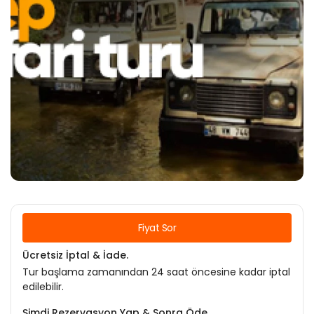
Fiyat Sor
Ücretsiz İptal & İade.
Tur başlama zamanından 24 saat öncesine kadar iptal
edilebilir.
Şimdi Rezervasyon Yap & Sonra Öde.