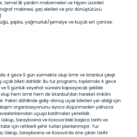
çlar, temel ilk yardım malzemeleri ve hijyen ürünleri
toğraf makinesi, şarj aletleri ve priz dönüştürücü
)
üğü, şapka, yağmurluk/şemsiye ve küçük sırt çantası
a 4 gece 5 gün sürmekte olup İzmir ve İstanbul çıkışlı
 uçak bileti dahildir: Bu tur programı, toplamda 4 gece
ve 5 günlük seyahat süresini kapsayacak şekilde
 olup hem İzmir hem de İstanbul’dan hareket imkânı
. Paket dâhilinde gidiş-dönüş uçak biletleri yer aldığı için
, ulaşım organizasyonunu ayrıca düşünmeden yalnızca
havaalanlarından uçuşa katılmaları yeterlidir.
Üsküp, Saraybosna ve Kosova’daki başlıca tarihi ve
talar için rehberli şehir turları planlanmıştır: Tur
, Üsküp, Saraybosna ve Kosova’da öne çıkan tarihi