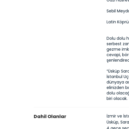
Gazi Hüsre
Sebil Meyd
Latin Köpr
Dolu dolu h
serbest za
gezme imkâ
cevapi, bör
şenlendirece
“Üsküp Sar
İstanbul Uç
dünyaya adı
elinizden b
dolu olacağ
biri olacak.
Dahil Olanlar
İzmir ve İst
Üsküp, Sara
4 gece seç