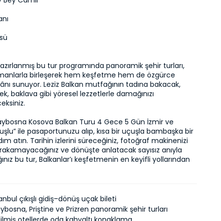
v Bey Camii
anı
üsü
azırlanmış bu tur programında panoramik şehir turları, 
manlarla birleşerek hem keşfetme hem de özgürce 
nı sunuyor. Leziz Balkan mutfağının tadına bakacak, 
ek, baklava gibi yöresel lezzetlerle damağınızı 
ksiniz.

aybosna Kosova Balkan Turu 4 Gece 5 Gün İzmir ve 
uşlu” ile pasaportunuzu alıp, kısa bir uçuşla bambaşka bir 
m atın. Tarihin izlerini süreceğiniz, fotoğraf makinenizi 
ırakamayacağınız ve dönüşte anlatacak sayısız anıyla 
ınız bu tur, Balkanlar’ı keşfetmenin en keyifli yollarından 
anbul çıkışlı gidiş–dönüş uçak bileti
ybosna, Priştine ve Prizren panoramik şehir turları
ilmiş otellerde oda kahvaltı konaklama