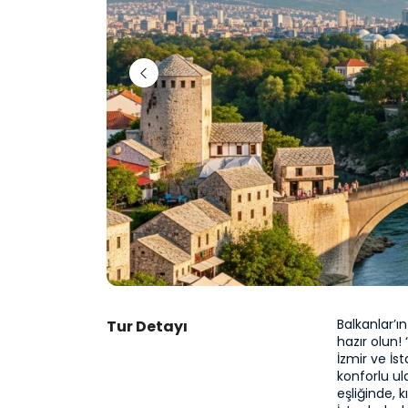
Balkanlar’ı
Tur Detayı
hazır olun
İzmir ve İs
konforlu ul
eşliğinde,