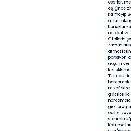
eserler, me
eşliğinde z
kalmayıp Ba
anlatımları
Konaklamala
oda kahval
Otellerin ş
zamanların
atmosferin
pansiyon k
akşam yemek
konaklama 
Tur ücretin
harcamalar,
misafirler
giderleri il
harcamaları
gezi progra
edilen seya
sorumluluğ
Katılımcılar