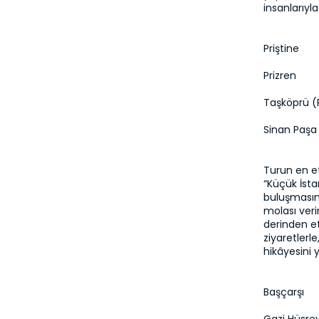
insanlarıyl
Priştine
Prizren
Taşköprü (
Sinan Paşa
Turun en et
“Küçük İsta
buluşmasına
molası verir
derinden et
ziyaretlerl
hikâyesini 
Başçarşı