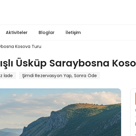
Aktiviteler
Bloglar
İletişim
raybosna Kosova Turu
ıkışlı Üsküp Saraybosna Kos
iz İade
Şimdi Rezervasyon Yap, Sonra Öde