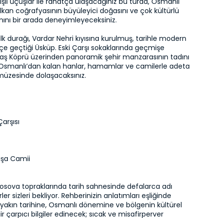
kışlı uçuşlar ile rahatça ulaşacağınız bu turda, Osmanlı 
alkan coğrafyasının büyüleyici doğasını ve çok kültürlü 
ını bir arada deneyimleyeceksiniz.

lk durağı, Vardar Nehri kıyısına kurulmuş, tarihle modern 
içe geçtiği Üsküp. Eski Çarşı sokaklarında geçmişe 
Taş Köprü üzerinden panoramik şehir manzarasının tadını 
 Osmanlı’dan kalan hanlar, hamamlar ve camilerle adeta 
müzesinde dolaşacaksınız.
Çarşısı
aşa Camii
osova topraklarında tarih sahnesinde defalarca adı 
er sizleri bekliyor. Rehberinizin anlatımları eşliğinde 
yakın tarihine, Osmanlı dönemine ve bölgenin kültürel 
r çarpıcı bilgiler edinecek; sıcak ve misafirperver 