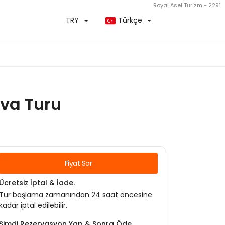
Royal Asel Turizm - 2291
TRY
Türkçe
ova Turu
Fiyat Sor
Ücretsiz İptal & İade.
Tur başlama zamanından 24 saat öncesine
kadar iptal edilebilir.
Şimdi Rezervasyon Yap & Sonra Öde.