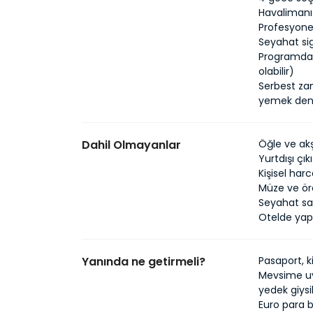
Havalimanı–
Profesyonel
Seyahat sig
Programda b
olabilir)
Serbest za
yemek den
Dahil Olmayanlar
Öğle ve akş
Yurtdışı çık
Kişisel har
Müze ve öre
Seyahat sağ
Otelde yap
Yanında ne getirmeli?
Pasaport, k
Mevsime uy
yedek giysi
Euro para b