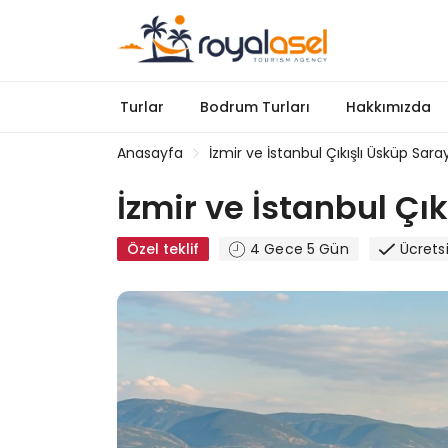
Turlar
Bodrum Turları
Hakkımızda
Anasayfa
İzmir ve İstanbul Çıkışlı Üsküp Sa
İzmir ve İstanbul Ç
Özel teklif
4 Gece 5 Gün
Ücrets