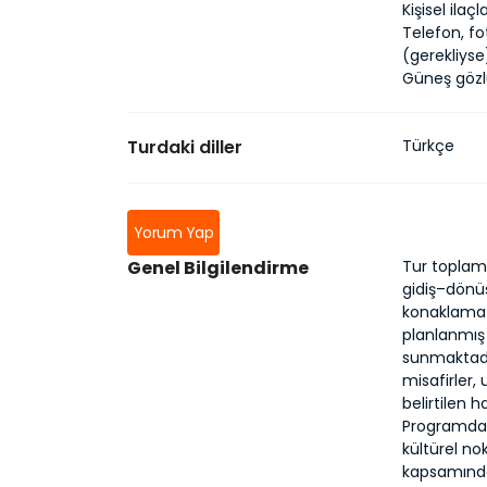
Kişisel ila
Telefon, fo
(gerekliyse
Güneş gözl
Turdaki diller
Türkçe
Yorum Yap
Genel Bilgilendirme
Tur toplamd
gidiş–dönüş
konaklama 
planlanmış
sunmaktadır
misafirler
belirtilen 
Programda 
kültürel nok
kapsamında