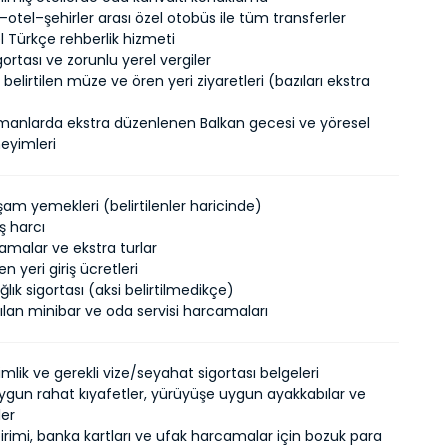
otel–şehirler arası özel otobüs ile tüm transferler
 Türkçe rehberlik hizmeti
ortası ve zorunlu yerel vergiler
elirtilen müze ve ören yeri ziyaretleri (bazıları ekstra
manlarda ekstra düzenlenen Balkan gecesi ve yöresel
eyimleri
am yemekleri (belirtilenler haricinde)
ış harcı
camalar ve ekstra turlar
n yeri giriş ücretleri
lık sigortası (aksi belirtilmedikçe)
ılan minibar ve oda servisi harcamaları
imlik ve gerekli vize/seyahat sigortası belgeleri
gun rahat kıyafetler, yürüyüşe uygun ayakkabılar ve
ler
irimi, banka kartları ve ufak harcamalar için bozuk para