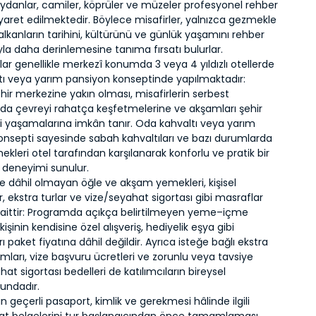
ydanlar, camiler, köprüler ve müzeler profesyonel rehber
iyaret edilmektedir. Böylece misafirler, yalnızca gezmekle
lkanların tarihini, kültürünü ve günlük yaşamını rehber
yla daha derinlemesine tanıma fırsatı bulurlar.
r genellikle merkezî konumda 3 veya 4 yıldızlı otellerde
tı veya yarım pansiyon konseptinde yapılmaktadır:
ehir merkezine yakın olması, misafirlerin serbest
da çevreyi rahatça keşfetmelerine ve akşamları şehir
i yaşamalarına imkân tanır. Oda kahvaltı veya yarım
onsepti sayesinde sabah kahvaltıları ve bazı durumlarda
leri otel tarafından karşılanarak konforlu ve pratik bir
deneyimi sunulur.
e dâhil olmayan öğle ve akşam yemekleri, kişisel
 ekstra turlar ve vize/seyahat sigortası gibi masraflar
e aittir: Programda açıkça belirtilmeyen yeme–içme
e kişinin kendisine özel alışveriş, hediyelik eşya gibi
 paket fiyatına dâhil değildir. Ayrıca isteğe bağlı ekstra
mları, vize başvuru ücretleri ve zorunlu veya tavsiye
hat sigortası bedelleri de katılımcıların bireysel
undadır.
ın geçerli pasaport, kimlik ve gerekmesi hâlinde ilgili