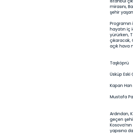
İstanbul çı
mirasını, B
şehir yaşam
Programın i
hayatın iç 
yürürken, 
çıkaracak,
açık hava 
Taşköprü
Üsküp Eski 
Kapan Han
Mustafa P
Ardından, K
geçen şehirl
Kosova’nın 
yapısına dai