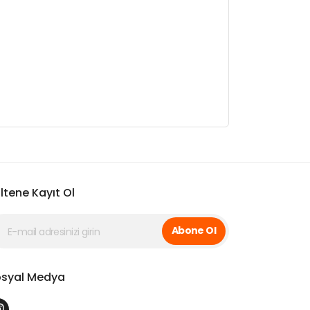
ltene Kayıt Ol
Abone Ol
syal Medya