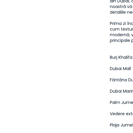
din Dubai, 
noastră vă 
detaliile n
Prima zi în
cum textura
modernă; ve
principale 
Burj Khalifa
Dubai Mall
Fântâna D
Dubai Mari
Palm Jume
Vedere exte
Plaja Jumei