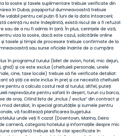
iza la sosire și taxele suplimentare trebuie verificate din
ntrarea în Dubai, pașaportul dumneavoastră trebuie
ie valabil pentru cel puțin 6 luni de la data întoarcerii;
ă cerință nu este îndeplinită, există riscul de a fi refuzat
e sau de a nu fi admis în țară. În plus, cerințele de viză,
pentru viza la sosire, dacă este cazul, solicitările online
 și taxele și timpii de procesare trebuie confirmate de la
mneavoastră sau surse oficiale înainte de a cumpăra
lus în programul turului (bilet de avion, hotel, mic dejun,
i, ghid) și ce este exclus (cheltuieli personale, unele
nale, cine, taxe locale) trebuie să fie verificate detaliat:
ant să știți ce este inclus în preț și ce necesită cheltuieli
e pentru a calcula costul real al turului; altfel, puteți
ieli neprevăzute pentru safarii în deșert, tururi cu barca,
xe de oraș. Citind lista de „inclus / exclus” din contract și
 mod detaliat, în special gratuitățile și sumele pentru
ționale, vă facilitează planificarea bugetului.
telului unde veți fi cazat (Downtown, Marina, Deira
l de cameră, categoria hotelului și informațiile despre mic
une completă trebuie să fie clar specificate în