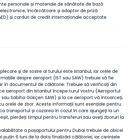
e personale și materiale de sănătate de bază
 electronice, încărcătoare și adaptor de priză
ED) și carduri de credit internaționale acceptate
plecare și de sosire al turului este Istanbul, iar orele de
ormațiile despre aeroport (IST sau SAW) trebuie să fie
ar în documentul de călătorie: Trebuie să verificați din
ce aeroport din Istanbul începe turul vostru (Aeroportul
T sau Sabiha Gökçen SAW) și la ce aeroport vă întoarceți,
 orele de zbor. Aceste informații sunt esențiale pentru
ica transportul și cazarea în cazul în care ajungeți la un
eșit, pierdeți timpul pentru transferuri sau aveți zboruri la
alabilitate a pașaportului pentru Dubai trebuie de obicei
l puțin 6 luni de la data finalizării călătoriei, iar cerințele