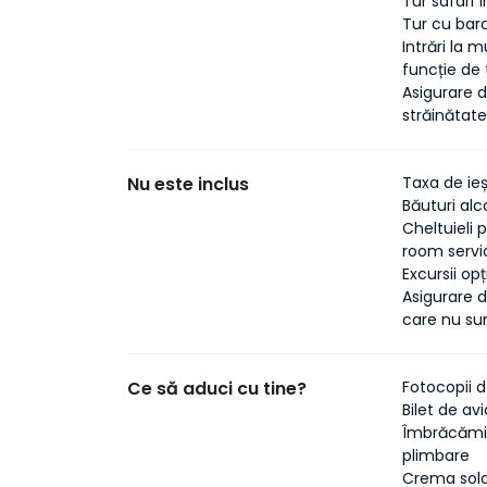
Tur safari 
Tur cu bar
Intrări la 
funcție de 
Asigurare d
străinătat
Nu este inclus
Taxa de ieș
Băuturi alc
Cheltuieli 
room servi
Excursii op
Asigurare d
care nu su
Ce să aduci cu tine?
Fotocopii d
Bilet de av
Îmbrăcămin
plimbare
Crema solar