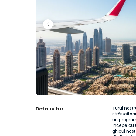
Turul nostr
Detaliu tur
strălucitoa
un program
începe cu u
ghidul nost