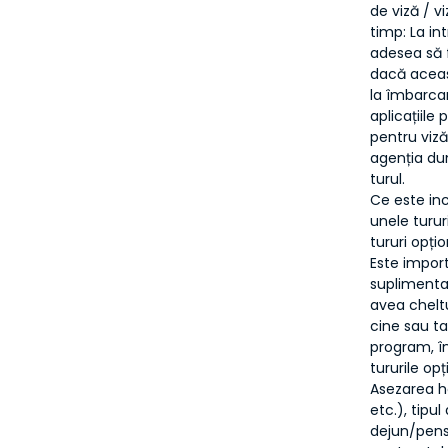
de viză / v
timp: La i
adesea să f
dacă aceast
la îmbarcar
aplicațiile 
pentru viză
agenția du
turul.
Ce este inc
unele turur
tururi opțio
Este import
suplimentar
avea cheltu
cine sau ta
program, în
tururile op
Asezarea ho
etc.), tipu
dejun/pensi