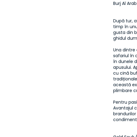
Burj Al Ara
După tur, a
timp în unu
gusta din 
ghidul dum
Una dintre 
safariul în
în dunele de
apusului. A
cu cină buf
tradițional
această exp
plimbare cu
Pentru pasi
Avantajul c
brandurilor
condimentel