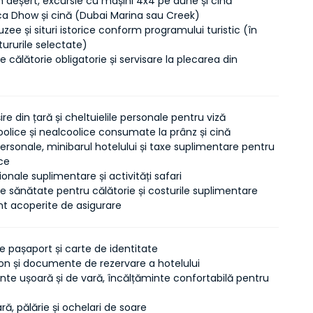
în deșert, excursie cu mașini 4x4 pe dune și cină
ca Dhow și cină (Dubai Marina sau Creek)
muzee și situri istorice conform programului turistic (în
tururile selectate)
e călătorie obligatorie și servisare la plecarea din
e
ire din țară și cheltuielile personale pentru viză
oolice și nealcoolice consumate la prânz și cină
personale, minibarul hotelului și taxe suplimentare pentru
ce
ționale suplimentare și activități safari
e sănătate pentru călătorie și costurile suplimentare
nt acoperite de asigurare
e pașaport și carte de identitate
ion și documente de rezervare a hotelului
te ușoară și de vară, încălțăminte confortabilă pentru
ă, pălărie și ochelari de soare