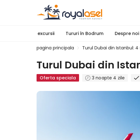
excursii
Tururi în Bodrum
Despre noi
pagina principala
Turul Dubai din Istanbul: 4 
Turul Dubai din Istan
Oferta speciala
3 noapte 4 zile