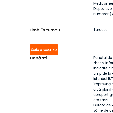
Medicament
Dispozitive
Numerar (A
Limbi în turneu
Turcesc
Scrie o recenzie
Ce să știi
Punctul de 
zbor și inf
indicate cl
timp de la 
Istanbul IS
împreună cu
a vă planif
aeroport gr
ore târzii.
Durata de v
să fie de ce