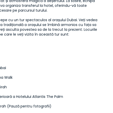
cât și atmosfera magică a deșertului. La sosire, echipa 
va organiza transferul la hotel, oferindu-vă toate 
ecesare pe parcursul turului.

cepe cu un tur spectaculos al orașului Dubai. Veți vedea 
 tradițională a orașului se îmbină armonios cu fața sa 
ți asculta povestea sa de la trecut la prezent. Locurile 
pe care le veți vizita în această tur sunt:
ubai
na Walk
irah
rioară a Hotelului Atlantis The Palm
rah (Pauză pentru fotografii)