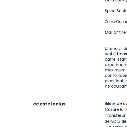
Gold Souk 
Spice Souk
Zona Comer
Mall of the
Ultima zi, 
veți fi tran
către Istanb
experimenta
maximum de
confortabil
planificat
ne ocupăm 
ce este inclus
Bilete de a
Cazare la 
Transferur
Serviciu de