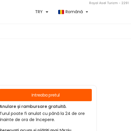
Royal Asel Turizm - 2291
TRY
Română
Intreaba pretul
Anulare și rambursare gratuită.
Turul poate fi anulat cu până la 24 de ore
înainte de ora de începere.
Rezervați acum și plătiți mai târziu.