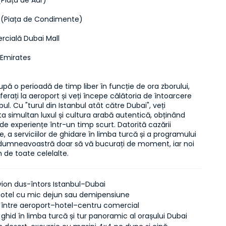
(Piața de Aur)
 (Piața de Condimente)
cială Dubai Mall
 Emirates
după o perioadă de timp liber în funcție de ora zborului, 
sferați la aeroport și veți începe călătoria de întoarcere 
ul. Cu "turul din Istanbul atât către Dubai", veți 
 simultan luxul și cultura arabă autentică, obținând 
 experiențe într-un timp scurt. Datorită cazării 
e, a serviciilor de ghidare în limba turcă și a programului 
, dumneavoastră doar să vă bucurați de moment, iar noi 
de toate celelalte.
vion dus-întors Istanbul–Dubai
hotel cu mic dejun sau demipensiune
i între aeroport–hotel–centru comercial
 ghid în limba turcă și tur panoramic al orașului Dubai