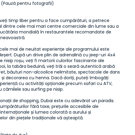
b (Pauză pentru fotografii)
veți timp liber pentru a face cumpărături, a petrece 
l dintre cele mai mari centre comerciale din lume sau a 
bucătăria mondială în restaurantele recomandate de 
neavoastră.

cele mai de neuitat experiențe ale programului este 
 deșert. După un drive plin de adrenalină cu jeep-uri 4x4 
 nisip roșu, veți fi martorii culorilor fascinante ale 
poi, la tabăra beduină, veți trăi o seară autentică arabă 
et, băuturi non-alcoolice nelimitate, spectacole de dans 
e și decorarea cu henna. Dacă doriți, puteți îmbogăți 
eriență cu activități opționale precum safari cu ATV, 
 cămilele sau surfing pe nisip.

onații de shopping, Dubai este cu adevărat un paradis. 
umpărăturilor fără taxe, prețurile accesibile ale 
 internaționale și lumea colorată a aurului și 
or din piețele tradiționale vă așteaptă.