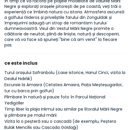
În timp ce vă răcoriți pe plajele modelate de valurile Mării 
Negre și explorați orașele pitorești de pe coastă, veți trăi o 
experiență ce îmbină natura cu istoria. Atmosfera ascunsă 
a golfului Gideros și priveliștile farului din Zonguldak și 
împrejurimi adaugă un strop de romantism turului 
dumneavoastră. Visul din Vestul Mării Negre promite o 
călătorie de neuitat, plină de liniște, natură și descoperiri, 
care vă va face să spuneți "bine că am venit" la fiecare 
pas.
ce este inclus
Turul orașului Safranbolu (case istorice, Hanul Cinci, vizita la
Dealul Hıdırlık)
Excursie la Amasra (Cetatea Amasra, Piața Meșteșugarilor,
tur cu barca prin golfuri)
Plimbare în natură și pauze foto în Parcul Național
Yedigöller
Timp liber la plaja Inkmul sau similar pe litoralul Mării Negre
și plimbare pe malul mării
Vizita la o peșteră sau o cascadă (de exemplu, Peștera
Bulak Mencilis sau Cascada Göldağı)