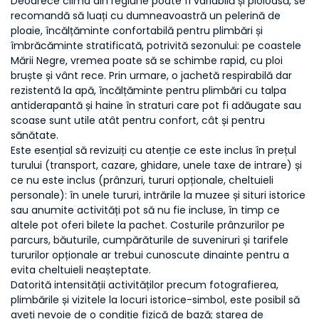
Deoarece clima din regiune poate fi variabilă și ploioasă, se
recomandă să luați cu dumneavoastră un pelerină de
ploaie, încălțăminte confortabilă pentru plimbări și
îmbrăcăminte stratificată, potrivită sezonului: pe coastele
Mării Negre, vremea poate să se schimbe rapid, cu ploi
bruște și vânt rece. Prin urmare, o jachetă respirabilă dar
rezistentă la apă, încălțăminte pentru plimbări cu talpa
antiderapantă și haine în straturi care pot fi adăugate sau
scoase sunt utile atât pentru confort, cât și pentru
sănătate.
Este esențial să revizuiți cu atenție ce este inclus în prețul
turului (transport, cazare, ghidare, unele taxe de intrare) și
ce nu este inclus (prânzuri, tururi opționale, cheltuieli
personale): în unele tururi, intrările la muzee și situri istorice
sau anumite activități pot să nu fie incluse, în timp ce
altele pot oferi bilete la pachet. Costurile prânzurilor pe
parcurs, băuturile, cumpărăturile de suveniruri și tarifele
tururilor opționale ar trebui cunoscute dinainte pentru a
evita cheltuieli neașteptate.
Datorită intensității activităților precum fotografierea,
plimbările și vizitele la locuri istorice-simbol, este posibil să
aveți nevoie de o condiție fizică de bază; starea de