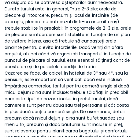
vă asigura că se potrivesc așteptărilor dumneavoastră.
Durata turului este, în general, între 2-3 zile; orele de
plecare și întoarcere, precum și locul de întâlnire (de
exemplu, plecare cu autobuzul dintr-un anumit oraș)
trebuie stabilite în prealabil: în programele de 2–3 zile, orele
de plecare și întoarcere sunt stabilite în funcție de un plan
de vizitare intens, așa că trebuie să cunoașteți orele
dinainte pentru a evita întârzierile. Dacă veniți din afara
orașului, atunci când vă organizați transportul în funcție de
punctul de plecare al turului, este esențial să țineți cont de
aceste ore și de posibilele condiții de trafic.
Cazarea se face, de obicei, în hoteluri de 3* sau 4*, sau la
pensiuni; este important să verificați dacă este inclusă
împărțirea camerelor, tariful pentru cameră single și dacă
micul dejun/cina sunt incluse: trebuie să aflați în prealabil
care este tipul de cazare inclus în prețul turului, dacă
camerele sunt pentru două sau trei persoane și cât costă
în plus dacă doriți o cameră single. De asemenea, detalii
precum dacă micul dejun și cina sunt bufet suedez sau
meniu fix, precum și dacă băuturile sunt incluse în preț,
sunt relevante pentru planificarea bugetului și confortului.