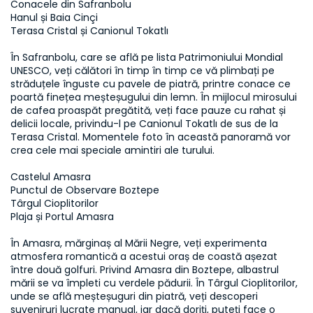
Conacele din Safranbolu  

Hanul și Baia Cinçi  

Terasa Cristal și Canionul Tokatlı  

În Safranbolu, care se află pe lista Patrimoniului Mondial 
UNESCO, veți călători în timp în timp ce vă plimbați pe 
străduțele înguste cu pavele de piatră, printre conace ce 
poartă finețea meșteșugului din lemn. În mijlocul mirosului 
de cafea proaspăt pregătită, veți face pauze cu rahat și 
delicii locale, privindu-l pe Canionul Tokatlı de sus de la 
Terasa Cristal. Momentele foto în această panoramă vor 
crea cele mai speciale amintiri ale turului.  

Castelul Amasra  

Punctul de Observare Boztepe  

Târgul Cioplitorilor  

Plaja și Portul Amasra  

În Amasra, mărginaș al Mării Negre, veți experimenta 
atmosfera romantică a acestui oraș de coastă așezat 
între două golfuri. Privind Amasra din Boztepe, albastrul 
mării se va împleti cu verdele pădurii. În Târgul Cioplitorilor, 
unde se află meșteșuguri din piatră, veți descoperi 
suveniruri lucrate manual, iar dacă doriți, puteți face o 