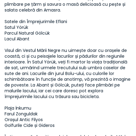
plimbare pe țărm și savura o masă delicioasă cu pește și 
salata celebră din Amasra.  

Satele din Împrejurimile Eflani  

Satul Yörük  

Parcul Natural Gölcük  

Lacul Abant  

Visul din Vestul Mării Negre nu uimește doar cu orașele de 
coastă, ci și cu peisajele lacurilor și pădurilor din regiunile 
interioare. În Satul Yörük, veți fi martor la viața tradițională 
de sat, urmărind urmele trecutului sub umbra caselor de 
sute de ani. Lacurile din jurul Bolu-ului, cu culorile lor 
schimbătoare în funcție de anotimp, vă prezintă o imagine 
de poveste. La Abant și Gölcük, puteți face plimbări pe 
malurile lacului, iar cei care doresc pot explora 
împrejurimile lacului cu trăsura sau bicicleta.  

Plaja İnkumu  

Farul Zonguldak  

Orașul Antic Filyos  

Golfurile Cide și Gideros  
