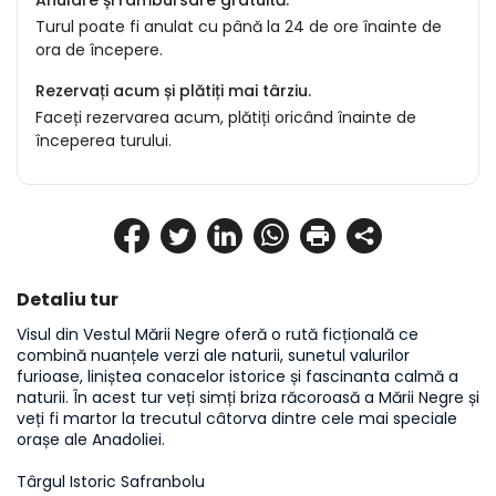
Anulare și rambursare gratuită.
Turul poate fi anulat cu până la 24 de ore înainte de
ora de începere.
Rezervați acum și plătiți mai târziu.
Faceți rezervarea acum, plătiți oricând înainte de
începerea turului.
Detaliu tur
Visul din Vestul Mării Negre oferă o rută ficțională ce 
combină nuanțele verzi ale naturii, sunetul valurilor 
furioase, liniștea conacelor istorice și fascinanta calmă a 
naturii. În acest tur veți simți briza răcoroasă a Mării Negre și 
veți fi martor la trecutul câtorva dintre cele mai speciale 
orașe ale Anadoliei.  

Târgul Istoric Safranbolu  
