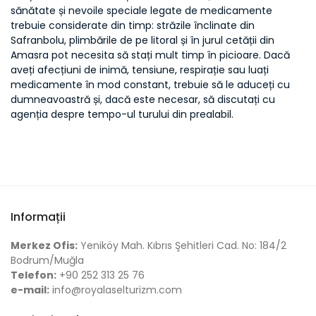
sănătate și nevoile speciale legate de medicamente
trebuie considerate din timp: străzile înclinate din
Safranbolu, plimbările de pe litoral și în jurul cetății din
Amasra pot necesita să stați mult timp în picioare. Dacă
aveți afecțiuni de inimă, tensiune, respirație sau luați
medicamente în mod constant, trebuie să le aduceți cu
dumneavoastră și, dacă este necesar, să discutați cu
agenția despre tempo-ul turului din prealabil.
Informații
Merkez Ofis:
Yeniköy Mah. Kıbrıs Şehitleri Cad. No: 184/2
Bodrum/Muğla
Telefon:
+90 252 313 25 76
e-mail:
info@royalaselturizm.com