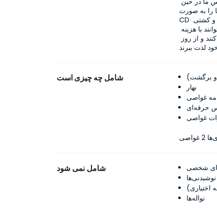
آب هنگام شنا، انواع مختلفی از موجودات دریایی را خواهید دید. عکاس ما در حین 
شما عکس می‌گیرد. سپس در صورت تمایل می‌توانید عکس‌ها را به صورت 
CD خریداری کنید. اگر غواص باتجربه‌ای هستید، می‌توانید در زیر آب هواپیما و کشتی 
غرق شده را ببینید. مشتریانی که تمایل به غواصی ندارند نیز می‌توانند با هزینه 
کمتری روی قایق آفتاب بگیرند، ناهار بخورند و با ماسک و لوله شنا کنند و از روز 
 و برگشت)
شامل چه چیزی است
نهار
امه غواصی
 حرفه‌ای
ات غواصی
های شخصی
شامل نمی شود
نوشیدنی‌ها
ه اختیاری)
نواله‌ها