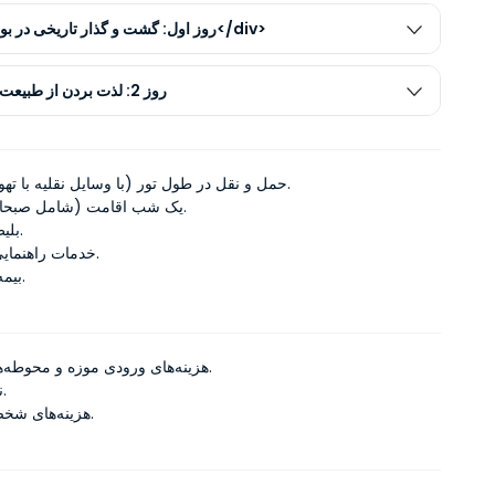
<div>روز اول: گشت و گذار تاریخی در بورسا</div>
روز 2: لذت بردن از طبیعت و تله‌کابین
حمل و نقل در طول تور (با وسایل نقلیه با تهویه مطبوع).
یک شب اقامت (شامل صبحانه در هتل).
بلیط تله کابین.
خدمات راهنمایی حرفه ای.
بیمه مسافرتی.
هزینه‌های ورودی موزه و محوطه‌های تاریخی.
ناهار و شام.
هزینه‌های شخصی و خرید.