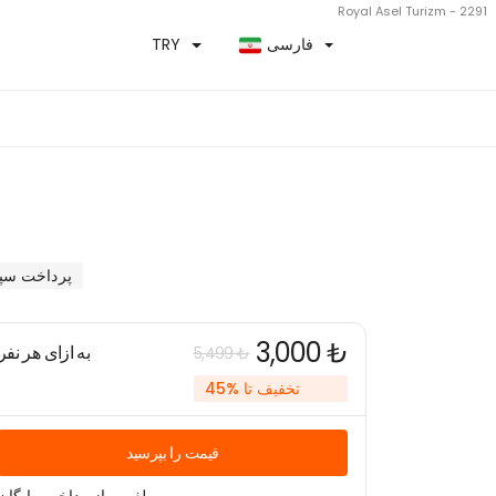
Royal Asel Turizm - 2291
فارسی
TRY
پرداخت سپ
3,000 ₺
به ازای هر نفر
5,499 ₺
تخفیف تا %45
قیمت را بپرسید