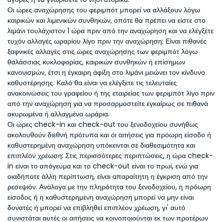
Οι ώρες αναχώρησης του φεριμπότ μπορεί να αλλάξουν λόγω
καιρικών και λιμενικών συνθηκών, οπότε θα πρέπει να είστε στο
λιμάνι τουλάχιστον 1 ώρα πριν από την αναχώρηση και να ελέγξετε
τυχόν αλλαγές ωραρίου λίγο πριν την αναχώρηση: Είναι πιθανές
ξαφνικές αλλαγές στις ώρες αναχώρησης των φεριμπότ λόγω
θαλάσσιας κυκλοφορίας, καιρικών συνθηκών ή επίσημων
κανονισμών, έτσι η έγκαιρη άφιξη στο λιμάνι μειώνει τον κίνδυνο
καθυστέρησης. Καλό θα είναι να ελέγξετε τις τελευταίες
ανακοινώσεις του γραφείου ή της εταιρείας των φεριμπότ λίγο πριν
από την αναχώρηση για να προσαρμοστείτε εγκαίρως σε πιθανά
ακυρωμένα ή αλλαγμένα ωράρια.
Οι ώρες check-in και check-out του ξενοδοχείου συνήθως
ακολουθούν διεθνή πρότυπα και οι αιτήσεις για πρόωρη είσοδο ή
καθυστερημένη αναχώρηση υπόκεινται σε διαθεσιμότητα και
επιπλέον χρέωση: Στις περισσότερες περιπτώσεις, η ώρα check-
in είναι το απόγευμα και το check-out είναι το πρωί, ενώ για
οιαδήποτε άλλη περίπτωση, είναι απαραίτητη η έγκριση από την
ρεσεψιόν. Ανάλογα με την πληρότητα του ξενοδοχείου, η πρόωρη
είσοδος ή η καθυστερημένη αναχώρηση μπορεί να μην είναι
δυνατές ή μπορεί να επιβληθεί επιπλέον χρέωση, γι' αυτό
συνιστάται αυτές οι αιτήσεις να κοινοποιούνται εκ των προτέρων