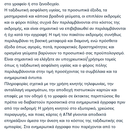
στο γραφείο ή στο ξενοδοχείο.
Η ταξιδιωτική ασφάλιση υγείας, τα προσωπικά έξοδα, τα
μεσημεριανά και κάποια βραδινά γεύματα, οι επιπλέον εκδρομές
και οι φόροι πόλης συχνά δεν περιλαμβάνονται στο κόστος της
εκδρομής, και είναι σημαντικό να επιβεβαιωθεί αν περιλαμβάνονται
ή όχι κατά την εγγραφή: Η τιμή του πακέτου εκδρομής συνήθως
περιλαμβάνει τη βασική μεταφορά και διαμονή, ενώ πρόσθετα
έξοδα όπως αγορές, ποτά, προαιρετικές δραστηριότητες και
ορισμένα γεύματα βαρύνουν το προσωπικό σας προϋπολογισμό.
Είναι σημαντικό να ελέγξετε αν υποχρεωτικοί/χρήσιμοι τομείς
όπως η ταξιδιωτική ασφάλιση υγείας και ο φόρος πόλης
περιλαμβάνονται στην τιμή προσέχοντας τα συμβόλαια και τα
ενημερωτικά έντυπα.
Πληροφορίες σχετικά με την χρήση κινητής τηλεφωνίας, την
ανταλλαγή νομισμάτων, την αποδοχή πιστωτικών καρτών και
επαφές με τον οδηγό ή το γραφείο σε έκτακτες περιπτώσεις θα
πρέπει να διαβαστούν προσεκτικά στα ενημερωτικά έγγραφα πριν
από την εκδρομή: Η χρήση κινητού στο εξωτερικό, χρεώσεις
περιαγωγής, και ποιες κάρτες ή ATM γίνονται αποδεκτά
επηρεάζουν άμεσα την άνεση και το κόστος της ταξιδιωτικής σας
εμπειρίας. Στα ενημερωτικά έγγραφα που παρέχονται από το