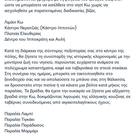
ώστε να μπορέσετε να εισέλθετε στο νησί Κω χωρίς να 
ασχοληθείτε με παρατεταμένες διαδικασίες βίζας.  

Λιμάνι Κω  

Κάστρο Νερατζιάς (Κάστρο Ιπποτών)  

Πλατεία Ελευθερίας  

Δέντρο του Ιπποκράτη και Αυλή  

Κατά τη διάρκεια της σύντομης πεζοπορίας σας στο κέντρο της 
πόλης, θα ζήσετε τη συνύπαρξη της ιστορικής κληρονομιάς με την 
μοντέρνα ζωή του νησιού, περνώντας ευχάριστα ανάμεσα σε 
πολύχρωμα καταστήματα, καφέ και ταβερνάκια σε στενά σοκάκια. 
Στη συνέχεια της ημέρας, μπορείτε να τακτοποιηθείτε στο 
ξενοδοχείο σας και να απολαύσετε το μπάνιο σας στη θάλασσα, 
να δροσιστείτε στην πισίνα ή να κάνετε μια βόλτα κατά μήκος της 
παραλίας. Τα βράδια, θα έχετε την ευκαιρία να ζήσετε μια αξέχαστη 
βραδιά στην Κω, δοκιμάζοντας λιγουριές της ελληνικής κουζίνας σε 
ταβέρνες συνοδευόμενες από αιγαιοπελαγίτικους ήχους.  

Παραλία Λαμπί  

Παραλία Τιγκάκι  

Παραλία Παράδεισος  

Παραλία Μαρμάρι  
