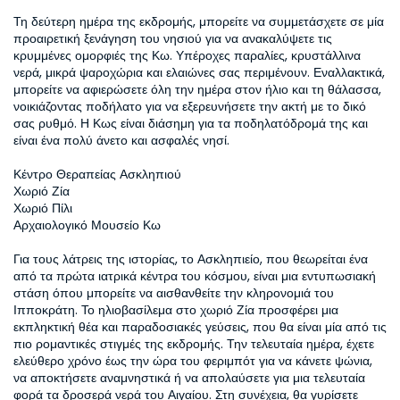
Τη δεύτερη ημέρα της εκδρομής, μπορείτε να συμμετάσχετε σε μία 
προαιρετική ξενάγηση του νησιού για να ανακαλύψετε τις 
κρυμμένες ομορφιές της Κω. Υπέροχες παραλίες, κρυστάλλινα 
νερά, μικρά ψαροχώρια και ελαιώνες σας περιμένουν. Εναλλακτικά, 
μπορείτε να αφιερώσετε όλη την ημέρα στον ήλιο και τη θάλασσα, 
νοικιάζοντας ποδήλατο για να εξερευνήσετε την ακτή με το δικό 
σας ρυθμό. Η Κως είναι διάσημη για τα ποδηλατόδρομά της και 
είναι ένα πολύ άνετο και ασφαλές νησί.  

Κέντρο Θεραπείας Ασκληπιού  

Χωριό Ζία  

Χωριό Πίλι  

Αρχαιολογικό Μουσείο Κω  

Για τους λάτρεις της ιστορίας, το Ασκληπιείο, που θεωρείται ένα 
από τα πρώτα ιατρικά κέντρα του κόσμου, είναι μια εντυπωσιακή 
στάση όπου μπορείτε να αισθανθείτε την κληρονομιά του 
Ιπποκράτη. Το ηλιοβασίλεμα στο χωριό Ζία προσφέρει μια 
εκπληκτική θέα και παραδοσιακές γεύσεις, που θα είναι μία από τις 
πιο ρομαντικές στιγμές της εκδρομής. Την τελευταία ημέρα, έχετε 
ελεύθερο χρόνο έως την ώρα του φεριμπότ για να κάνετε ψώνια, 
να αποκτήσετε αναμνηστικά ή να απολαύσετε για μια τελευταία 
φορά τα δροσερά νερά του Αιγαίου. Στη συνέχεια, θα γυρίσετε 