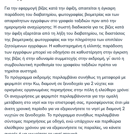
Για την εφαρμογή βίζας κατά την άφιξη, απαιτείται η έγκαιρη
παράδοση του διαβατηρίου, φωτογραφίας βιομετρίας και των
απαραίτητων εγγράφων στο γραφείο ταξιδιών πριν από την
ημερομηνία αναχώρησης: Η σωστή διαδικασία για τις βίζες κατά
την άφιξη εξαρτάται από τη λήξη του διαβατηρίου, τις διαστάσεις
της βιομετρικής φωτογραφίας και την πληρότητα των επιπλέον
ζητούμενων εγγράφων. Η καθυστερημένη ή ελλιπής παράδοση
των εγγράφων μπορεί να οδηγήσει σε καθυστέρηση στην έγκριση
της βίζας ή στην αδυναμία συμμετοχής στην εκδρομή, γι' αυτό η
συμβουλευτική προθεσμία του γραφείου ταξιδιών πρέπει να
τηρείται αυστηρά.
Το πρόγραμμα εκδρομής περιλαμβάνει συνήθως τη μεταφορά με
φεριμπότ στην Κω, διαμονή σε ξενοδοχείο για 2 νύχτες και
ορισμένες οργανωμένες περιηγήσεις στην πόλη ή ελεύθερο χρόνο:
Οι αναχωρήσεις με φεριμπότ περιλαμβάνονται για την ομαλή
μετάβαση στο νησί και την επιστροφή σας, προσφέροντας έτσι μία
άνετη χρονική περίοδο για να εξερευνήσετε το νησί με διαμονή 2
νυχτών σε ξενοδοχείο. Το πρόγραμμα συνήθως περιλαμβάνει
σύντομες περιηγήσεις με οδηγό, ενώ υπάρχουν και περιθώρια
ελεύθερου χρόνου για να εξερευνήσετε τις παραλίες, να κάνετε
αγορές ή να γνωρίσετε το νησί ατομικά.