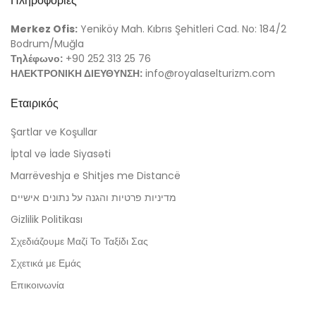
Πληροφορίες
Merkez Ofis:
Yeniköy Mah. Kıbrıs Şehitleri Cad. No: 184/2
Bodrum/Muğla
Τηλέφωνο:
+90 252 313 25 76
ΗΛΕΚΤΡΟΝΙΚΗ ΔΙΕΥΘΥΝΣΗ:
info@royalaselturizm.com
Εταιρικός
Şartlar ve Koşullar
İptal və İade Siyasəti
Marrëveshja e Shitjes me Distancë
מדיניות פרטיות והגנה על נתונים אישיים
Gizlilik Politikası
Σχεδιάζουμε Μαζί Το Ταξίδι Σας
Σχετικά με Εμάς
Επικοινωνία