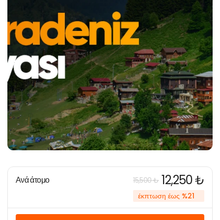
12,250 ₺
Ανά άτομο
15,500 ₺
έκπτωση έως %21